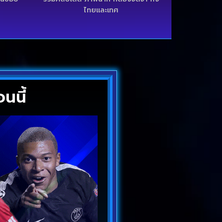
ไทยและเทศ
นนี้