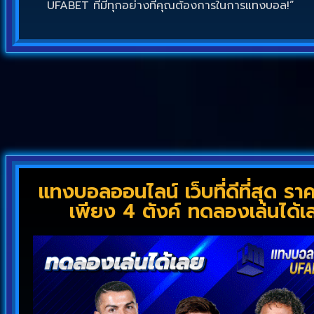
UFABET ที่มีทุกอย่างที่คุณต้องการในการแทงบอล!”
แทงบอลออนไลน์ เว็บที่ดีที่สุด ร
เพียง 4 ตังค์ ทดลองเล่นได้เ