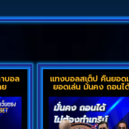
าคาบอล
แทงบอลสเต็ป คืนยอดเส
ลย
ยอดเล่น มั่นคง ถอนได้