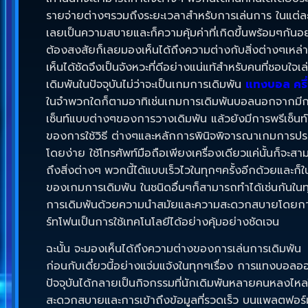
รายจ่ายต่างๆรวมถึงระยะเวลาสำหรับการเล่นการ ในแต่ละค
เลยเป็นความสบายและก็ความคุ้มค่าที่เกิดขึ้นพร้อมๆกันอย
ต้องสงสัยก็เลยมองเห็นได้ถึงความต่างกับสิ่งต่างๆเหล่าน
เห็นได้ชัดจึงเป็นจังหวะที่ดีอย่างแน่แท้สำหรับคนที่ชอบใจเ
เดิมพันในปัจจุบันไม่ว่าจะเป็นเกมการเดิมพัน
แทงบอล ครึ
ในจำพวกใดก็ตามอาทิเช่นเกมการเดิมพันบอลนอกจากมีก
เซ็นท์แบบต่างๆของการวางเดิมพัน แล้วยังมีการพรีเซ็นท์ใ
ของการใช้วิธี ต่างๆและหลักการพินิจพิจารณาเกมการปร
โดยง่าย ใช้โทรศัพท์มือถือเพียงเครื่องเดียวแค่นั้นก็จะสา
ถึงสิ่งต่างๆ
พวกนี้ได้แบบเร็วไวในทุกๆครั้งอีกด้วยและก็ใ
ของเกมการเดิมพัน ในชนิดอื่นๆก็สามารถทำได้เช่นกันใน
การเดิมพันด้วยความนำสมัยและความสะดวกสบายโดยกา
ร์ทโฟนเป็นการใช้เทคโนโลยีได้อย่างคุ้มอย่างชัดเจน
ฉะนั้น จะมองเห็นได้ถึงความต่างของการเล่นการเดิมพัน
ก่อนกับเดี๋ยวนี้อย่างแจ่มแจ้งในทุกๆเรื่อง การแทงบอลอ
ปัจจุบันได้กลายเป็นกิจกรรมที่นักเดิมพันหลายคนหลงไห
สะดวกสบายและการเข้าถึงข้อมูลที่รวดเร็ว บนแพลตฟอร์