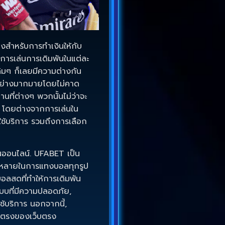
างสำหรับการทำเงินให้กับ
การเล่นการเดิมพันในแต่ละ
ดิมๆ ก็เลยมีความต่างกัน
ด้อย่างมากมายโดยไม่คาด
นที่ต่างๆ พวกนั้นไม่ว่าจะ
งๆ โดยต่างจากการเล่นใน
ช้บริการ รวมถึงการเลือก
นันออนไลน์. UFABET เป็น
หลายในการแทงบอลทุกรูป
อลสดที่ทำให้การเดิมพัน
ะบบที่มีความปลอดภัย,
ช้บริการ นอกจากนี้,
่ยงตรงของเว็บตรง