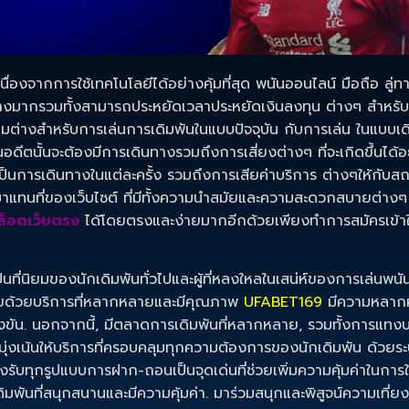
่องจากการใช้เทคโนโลยีได้อย่างคุ้มที่สุด พนันออนไลน์ มือถือ ลู่ท
่างมากรวมทั้งสามารถประหยัดเวลาประหยัดเงินลงทุน ต่างๆ สำหรับ
วามต่างสำหรับการเล่นการเดิมพันในแบบปัจจุบัน กับการเล่น ในแบบเ
นอดีตนั้นจะต้องมีการเดินทางรวมถึงการเสี่ยงต่างๆ ที่จะเกิดขึ้นไ
เป็นการเดินทางในแต่ละครั้ง รวมถึงการเสียค่าบริการ ต่างๆให้กับสถา
การมาแทนที่ของเว็บไซต์ ที่มีทั้งความนำสมัยและความสะดวกสบายต่า
สล็อตเว็บตรง
ได้โดยตรงและง่ายมากอีกด้วยเพียงทำการสมัครเข้าใ
ป็นที่นิยมของนักเดิมพันทั่วไปและผู้ที่หลงใหลในเสน่ห์ของการเล่นพ
กมายด้วยบริการที่หลากหลายและมีคุณภาพ
UFABET169
มีความหลาก
ขัน. นอกจากนี้, มีตลาดการเดิมพันที่หลากหลาย, รวมทั้งการแทงบ
มุ่งเน้นให้บริการที่ครอบคลุมทุกความต้องการของนักเดิมพัน ด้วยร
ับทุกรูปแบบการฝาก-ถอนเป็นจุดเด่นที่ช่วยเพิ่มความคุ้มค่าในการใ
มพันที่สนุกสนานและมีความคุ้มค่า. มาร่วมสนุกและพิสูจน์ความเที