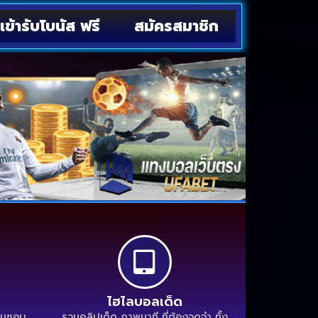
เข้ารับโบนัส ฟรี
สมัครสมาชิก
ไฮไลบอลเด็ด
่นชอบ
รวมคลิปเด็ด ภาพนาที ที่ต้องจดจำ ทั้ง