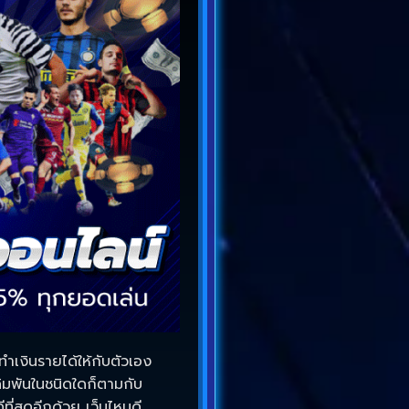
ทำเงินรายได้ให้กับตัวเอง
เดิมพันในชนิดใดก็ตามกับ
ีที่สุดอีกด้วย เว็บไหนดี