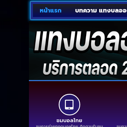
หน้าแรก
บทความ แทงบลออ
ชมบอลไทย
ชมการถ่ายทอดบอลไทย ติดตามรับชม
ชมกา