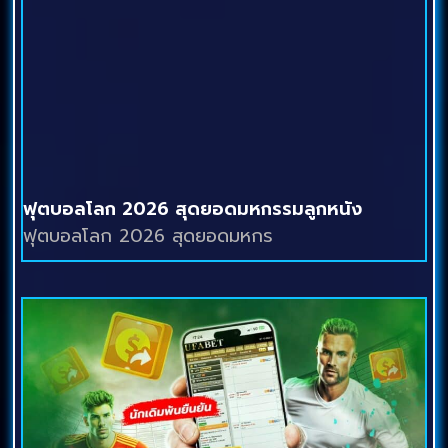
ฟุตบอลโลก 2026 สุดยอดมหกรรมลูกหนัง
ฟุตบอลโลก 2026 สุดยอดมหกร