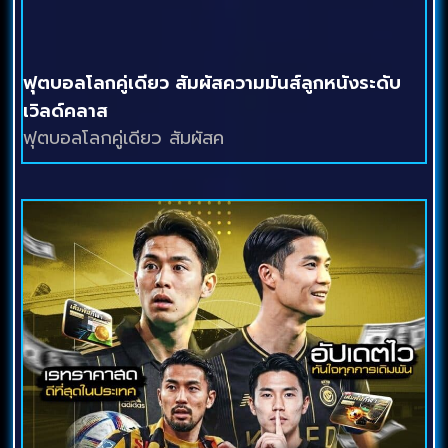
ฟุตบอลโลกคู่เดียว สัมผัสความมันส์ลูกหนังระดับ
เวิลด์คลาส
ฟุตบอลโลกคู่เดียว สัมผัสค