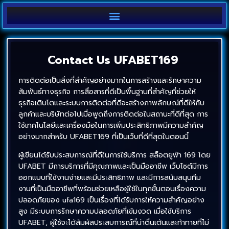
Contact Us UFABET169
การติดต่อเป็นสิ่งที่สำคัญอย่างมากในการสร้างและรักษาความ
สัมพันธ์ทางธุรกิจ การสื่อสารที่ดีเป็นพื้นฐานที่สำคัญที่ช่วยให้
ธุรกิจเติบโตและระบบการติดต่อที่ดีจะสร้างภาพลักษณ์ที่ดีให้กับ
ลูกค้าและบริษัทต่อไปเมื่อพูดถึงการติดต่อในสถานะที่ดีที่สุด การ
ใช้เทคโนโลยีและเครื่องมือในการเพิ่มประสิทธิภาพมีความสำคัญ
อย่างมากสำหรับ
UFABET169
ที่เป็นเว็บที่ดีที่สุดในตอนนี้
ผู้เขียนได้รับประสบการณ์ที่ดีในการใช้บริการ
สล็อตยูฟ่า 169
โดย
UFABET มีการบริการที่มีคุณภาพและเป็นมืออาชีพ เว็บไซต์มีการ
ออกแบบที่ใช้งานง่ายและมีประสิทธิภาพ และมีการสนับสนุนทีม
งานที่เป็นมืออาชีพที่พร้อมช่วยเหลือผู้ใช้ในทุกขั้นตอนเรื่องความ
ปลอดภัยของ
ufa169
เป็นเรื่องที่ได้รับการให้ความสำคัญอย่าง
สูง มีระบบการรักษาความปลอดภัยที่เข้มงวด
เมื่อใช้บริการ
UFABET, ผู้ใช้จะได้สัมผัสประสบการณ์ที่น่าตื่นเต้นและท้าทายที่ไม่