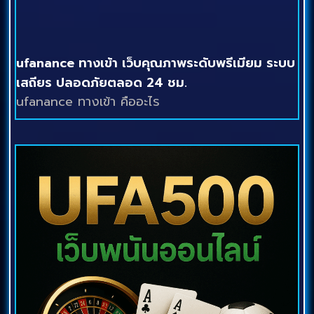
ufanance ทางเข้า เว็บคุณภาพระดับพรีเมียม ระบบ
เสถียร ปลอดภัยตลอด 24 ชม.
ufanance ทางเข้า คืออะไร