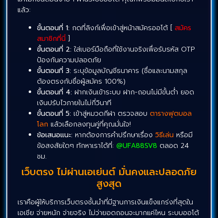
แล้ว:
ขั้นตอนที่ 1:
กดที่ลิงก์เพื่อเข้าสู่หน้าสมัครออโต้ [
สมัคร
สมาชิกที่นี่
]
ขั้นตอนที่ 2:
ใส่เบอร์มือถือที่ใช้งานจริงเพื่อรับรหัส OTP
ป้องกันความปลอดภัย
ขั้นตอนที่ 3:
ระบุข้อมูลบัญชีธนาคาร (ชื่อและนามสกุล
ต้องตรงกับชื่อผู้สมัคร 100%)
ขั้นตอนที่ 4:
ฝากเงินเข้าระบบ ฝาก-ถอนไม่มีขั้นต่ำ ยอด
เงินปรับไวภายในไม่กี่วินาที
ขั้นตอนที่ 5:
เข้าสู่หมวดกีฬา ตรวจสอบ
ตารางฟุตบอล
โลก
แล้วเลือกลงทุนคู่ที่คุณมั่นใจ!
ข้อเสนอแนะ:
หากต้องการคำปรึกษาเรื่อง
วิธีเล่น
หรือมี
ข้อสงสัยใดๆ ทักหาเราได้ที่:
@UFA88SV8
ตลอด 24
ชม.
เว็บตรง ไม่ผ่านเอเย่นต์ มั่นคงและปลอดภัย
สูงสุด
เราคือผู้ให้บริการเว็บตรงชั้นนำที่มีฐานการเงินแข็งแกร่งที่สุดใน
เอเชีย จ่ายหนัก จ่ายจริง ไม่ว่ายอดถอนจะมากแค่ไหน ระบบออโต้