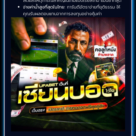
สดและเหตุการณ์สำคัญในเกมแบบเรียลไทม์ แม่นยำที่สุด
จ่ายค่าน้ำสูงที่สุดในไทย:
การันตีอัตราจ่ายที่ยุติธรรม ให้
คุณรับผลตอบแทนจากการลงทุนอย่างคุ้มค่า