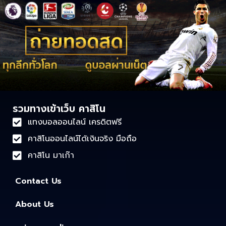
รวมทางเข้าเว็บ คาสิโน
แทงบอลออนไลน์ เครดิตฟรี
คาสิโนออนไลน์ได้เงินจริง มือถือ
คาสิโน มาเก๊า
Contact Us
About Us