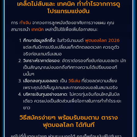
เคล็ดไม่ลับและ เทคนิค ทำกำไรจากการดู
โปรแกรมแข่งขัน
การ
ทำเงิน
จากวงการลูกหนังต้องอาศัยการวางแผน คุณ
สามารถนำ
เทคนิค
เหล่านี้ไปใช้เพื่อเพิ่มโอกาสชนะ:
ศึกษาข้อมูลลึกซึ้ง:
ในทัวร์นาเมนต์
ฟุตบอลโลก 2026
แต่ละทีมมีการปรับเปลี่ยนแท็กติกตลอดเวลา ควรดูตัว
จริงก่อนเกมเริ่มเสมอ
วิเคราะห์ราคาต่อรอง:
อัตราต่อรองที่ขยับก่อนบอลเตะ มัก
เป็นสัญญาณบ่งบอกถึงทิศทางความได้เปรียบของที
มนั้นๆ
เลือกลงทุนบอลสด:
เป็น
วิธีเล่น
ที่ช่วยลดความเสี่ยง
เพราะคุณได้เห็นรูปเกมและการครองบอลในสนามจริง
บริหารเงินทุนอย่างฉลาด:
ไม่ควรทุ่มเงินก้อนใหญ่ในบิล
เดียว ควรแบ่งเป็นสัดส่วนเพื่อโอกาสในการทำกำไรระยะ
ยาว
วิธีสมัครง่ายๆ พร้อมรับชมตาม ตาราง
ฟุตบอลโลก ได้ทันที
แค่ไม่กี่ขั้นตอนง่ายๆ ผ่านระบบออโต้ คุณก็พร้อมมันส์ไปกับเรา