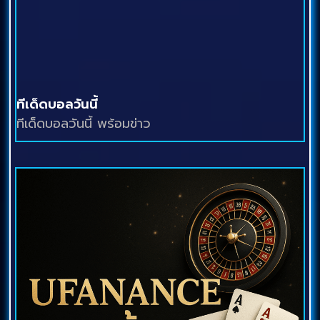
ทีเด็ดบอลวันนี้
ทีเด็ดบอลวันนี้ พร้อมข่าว