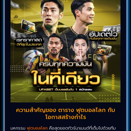
ความสำคัญของ ตาราง ฟุตบอลโลก กับ
โอกาสสร้างกำไร
มหกรรม
ฟุตบอลโลก
คือสุดยอดทัวร์นาเมนต์ที่เต็มไปด้วยทีม