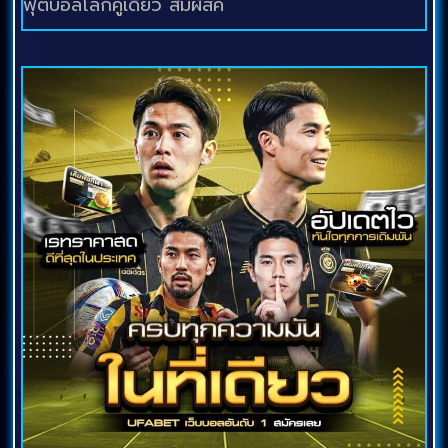
ฟุตบอลโลกคู่เดียว สัมผัสค