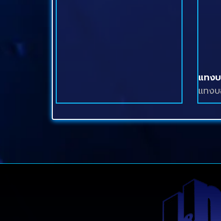
แทงบ
แทงบ