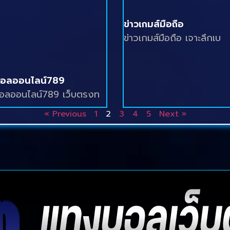
ข่าวเกมส์มือถือ
ข่าวเกมส์มือถือ เจาะลึกเบ
อลออนไลน์789
อลออนไลน์789 เว็บตรงท
« Previous
1
2
3
4
5
Next »