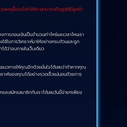
ยเหตุนี้เองจึงทำให้เราสามารถดึงดูดให้มีลูกค้า
้องการถอนเงินเป็นจำนวนเท่าไหร่และเวลาไหนเรา
งใช้ในการวิเคราะห์มาให้อย่างครบถ้วนและถูก
รียกได้ว่าจบภายในเว็บเดียว
เป็นแนวทางให้คุณอีกด้วยมั่นใจได้เลยว่าถ้าหากคุณ
เคราะห์ของคุณได้อย่างรวดเร็วแน่นอนด้วยการ
บทและสมัครสมาชิกกับเราได้เลยวันนี้ง่ายๆเพียง