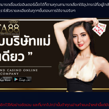
ามารถเชื่อมต่ออินเตอร์เน็ตได้ก็ตามคุณสามารถเลือกใช้อุปกรณ์ที่อยู่ใกล้
ว่าเราใส่ใจรายละเอียดในทุกๆขั้นตอนการใช้งานจริงๆ
ชิกไว้ให้อย่างชัดเจน และที่มากไปกว่านั้นถ้าคุณอ่านคำแนะนำเหล่านี้แ