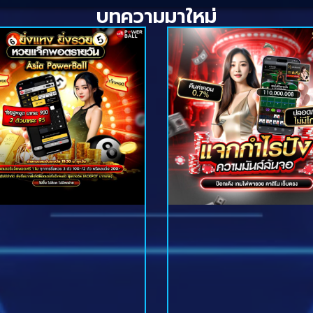
บทความมาใหม่