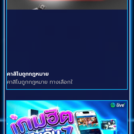
คาสิโนถูกกฎหมาย
คาสิโนถูกกฎหมาย ทางเลือกใ