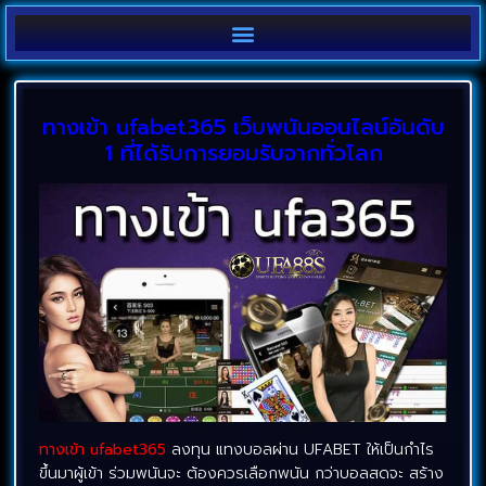
ทางเข้า ufabet365 เว็บพนันออนไลน์อันดับ
1 ที่ได้รับการยอมรับจากทั่วโลก
ทางเข้า ufabet365
ลงทุน แทงบอลผ่าน UFABET ให้เป็นกำไร
ขึ้นมาผู้เข้า ร่วมพนันจะ ต้องควรเลือกพนัน กว่าบอลสดจะ สร้าง