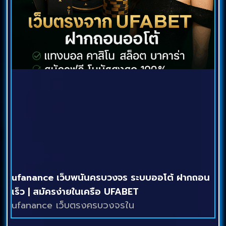
ufanance เว็บพนันครบวงจร ระบบออโต้ ฝากถอน
เร็ว | สมัครง่ายในเครือ UFABET
ufanance เว็บตรงครบวงจรใน