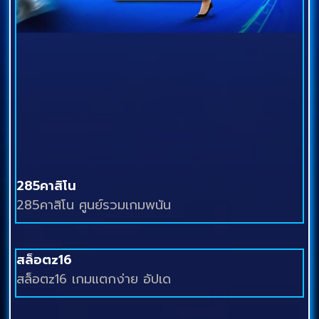
285คาสิโน
285คาสิโน ศูนย์รวมเกมพนัน
สล็อตz16
สล็อตz16 เกมแตกง่าย อัปเด