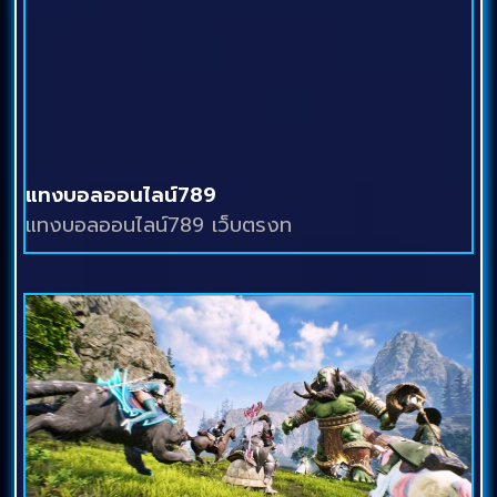
แทงบอลออนไลน์789
แทงบอลออนไลน์789 เว็บตรงท