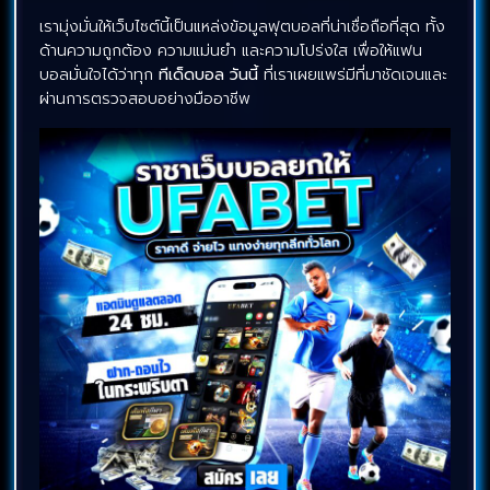
เรามุ่งมั่นให้เว็บไซต์นี้เป็นแหล่งข้อมูลฟุตบอลที่น่าเชื่อถือที่สุด ทั้ง
ด้านความถูกต้อง ความแม่นยำ และความโปร่งใส เพื่อให้แฟน
บอลมั่นใจได้ว่าทุก
ทีเด็ดบอล วันนี้
ที่เราเผยแพร่มีที่มาชัดเจนและ
ผ่านการตรวจสอบอย่างมืออาชีพ