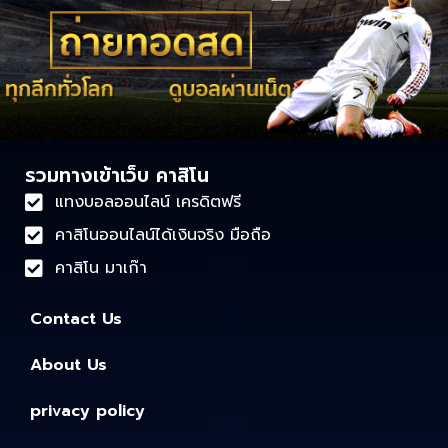
รวมทางเข้าเว็บ คาสิโน
แทงบอลออนไลน์ เครดิตฟรี
คาสิโนออนไลน์ได้เงินจริง มือถือ
คาสิโน มาเก๊า
Contact Us
About Us
privacy policy