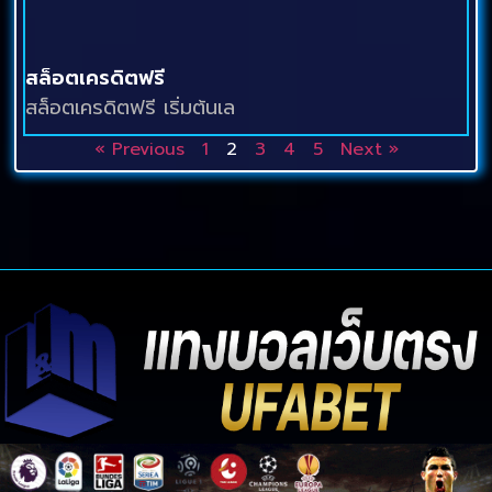
สล็อตเครดิตฟรี
สล็อตเครดิตฟรี เริ่มต้นเล
« Previous
1
2
3
4
5
Next »