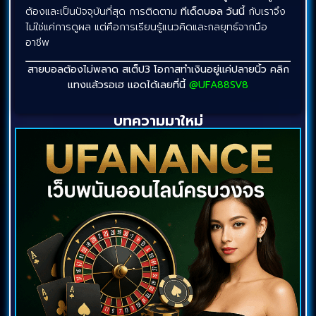
ต้องและเป็นปัจจุบันที่สุด การติดตาม
ทีเด็ดบอล วันนี้
กับเราจึง
ไม่ใช่แค่การดูผล แต่คือการเรียนรู้แนวคิดและกลยุทธ์จากมือ
อาชีพ
สายบอลต้องไม่พลาด สเต็ป3 โอกาสทำเงินอยู่แค่ปลายนิ้ว คลิก
แทงแล้วรอเฮ แอดได้เลยที่นี้
@UFA88SV8
บทความมาใหม่