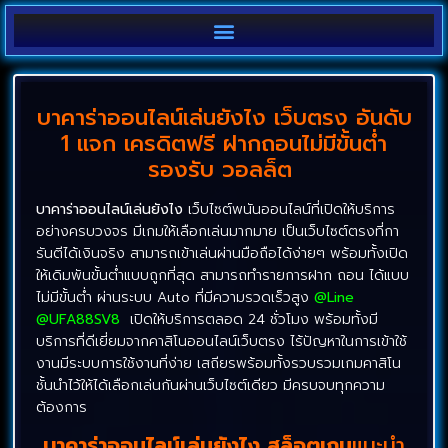
บาคาร่าออนไลน์เล่นยังไง
เว็บตรง อันดับ
1 แจก เครดิตฟรี ฝากถอนไม่มีขั้นต่ำ
รองรับ วอลล็ต
บาคาร่าออนไลน์เล่นยังไง
เว็บไซต์พนันออนไลน์ที่เปิดให้บริการ
อย่างครบวงจร มีเกมให้เลือกเล่นมากมาย เป็นเว็บไซต์ตรงที่กา
รันตีได้เงินจริง สามารถเข้าเล่นผ่านมือถือได้ง่ายๆ พร้อมทั้งเปิด
ให้เดิมพันขั้นต่ำแบบถูกที่สุด สามารถทำรายการฝาก ถอน ได้แบบ
ไม่มีขั้นต่ำ ผ่านระบบ Auto ที่มีความรวดเร็วสูง
@Line
@UFA88SV8
เปิดให้บริการตลอด 24 ชั่วโมง พร้อมทั้งมี
บริการที่ดีเยี่ยมจากคาสิโนออนไลน์เว็บตรง ไร้ปัญหาในการเข้าใช้
งานมีระบบการใช้งานที่ง่าย เสถียรพร้อมทั้งรวบรวมเกมคาสิโน
ชั้นนำไว้ให้ได้เลือกเล่นกันผ่านเว็บไซต์เดียว มีครบจบทุกความ
ต้องการ
บาคาร่าออนไลน์เล่นยังไง
สล็อตเกม
แนะนำ