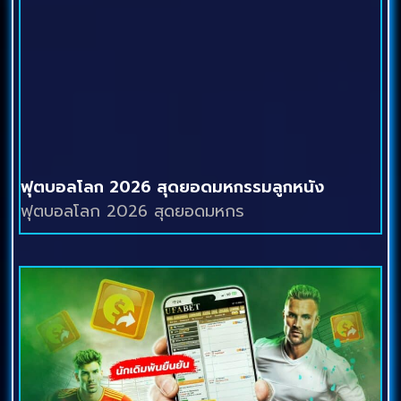
ฟุตบอลโลก 2026 สุดยอดมหกรรมลูกหนัง
ฟุตบอลโลก 2026 สุดยอดมหกร