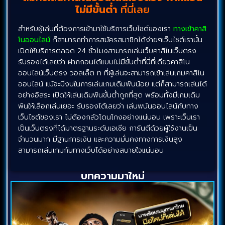
ไม่มีขั้นต่ำ
ที่นี่เลย
สำหรับผู้เล่นที่ต้องการเข้ามาใช้บริการเว็บไซต์ของเรา
ทางเข้าคาสิ
โนออนไลน์
ก็สามารถทำการสมัครสมาชิกได้ง่ายๆเว็บไซต์เรานั้น
เปิดให้บริการตลอด 24 ชั่วโมงสามารถเล่นเว็บคาสิโนเว็บตรง
รับรองได้เลยว่า ฝากถอนได้แบบไม่มีขั้นต่ำที่นี่ที่เดียวคาสิโน
ออนไลน์เว็บตรง วอลเล็ต ท ที่ผู้เล่นจะสามารถเข้าเล่นเกมคาสิโน
ออนไลน์ แม้จะมีงบในการเล่นเกมเดิมพันน้อย แต่ก็สามารถเล่นได้
อย่างอิสระ เปิดให้เล่นเดิมพันขั้นต่ำถูกที่สุด พร้อมทั้งมีเกมเดิม
พันให้เลือกเล่นเยอะ รับรองได้เลยว่า เล่นพนันออนไลน์กับทาง
เว็บไซต์ของเรา ไม่ต้องกลัวโดนโกงอย่างแน่นอน เพราะเว็บเรา
เป็นเว็บตรงที่ได้มาตรฐานระดับเอเชีย การันตีด้วยผู้ใช้งานเป็น
จำนวนมาก มีฐานการเงิน และความมั่นคงทางการเงินสูง
สามารถเล่นเกมกับทางเว็บได้อย่างสบายใจแน่นอน
บทความมาใหม่