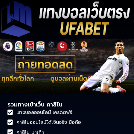
รวมทางเข้าเว็บ คาสิโน
แทงบอลออนไลน์ เครดิตฟรี
คาสิโนออนไลน์ได้เงินจริง มือถือ
คาสิโน มาเก๊า