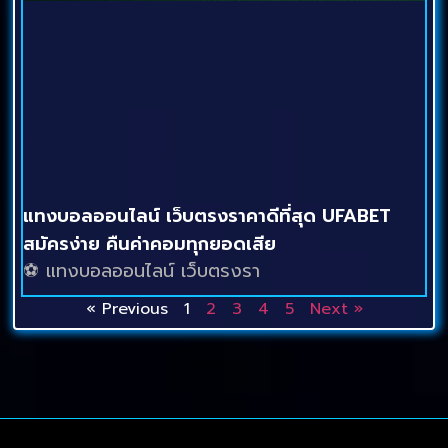
แทงบอลออนไลน์ เว็บตรงราคาดีที่สุด UFABET
สมัครง่าย คืนค่าคอมทุกยอดเสีย
⚽ แทงบอลออนไลน์ เว็บตรงรา
« Previous
1
2
3
4
5
Next »