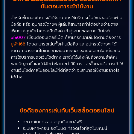
ขั้นตอนการเข้าใช้งาน
สำหรับขั้นตอนในการเข้าใช้งาน การใช้บริการเว็บไซต์ออนไลน์ผ่าน
มือถือ หรือ อุปกรณ์ต่างๆ ผู้เล่นก็สามารถทำได้อย่างง่ายดาย
เพียงแค่ลูกค้าทำการคลิกลิงค์ เข้าสู่ระบบของทางเว็บไซต์
ufa007
เชื่อมต่ออินเตอร์เน็ต ก็สามารถเข้าเล่นได้ตามต้องการ
ยูฟ่า168
โดยสามารถเล่นทั้งผ่านมือถือ และอุปกรณ์ต่างๆ ได้
สะดวก บางคนที่ไม่เคยเข้าเล่นมาก่อนอาจจะยังไม่เข้าใจ เกี่ยวกับ
การใช้บริการของเว็บไซต์ทาง เราจึงได้เล็งเห็นถึงความสำคัญ
ของปัญหานี้ และได้จัดทำข้อแนะนำวิธีการ และขั้นตอนในการเข้าใช้
งานเว็บไซต์คาสิโนออนไลน์ที่ดีที่สุดว่า จะสามารถใช้งานอย่างไร
ได้บ้าง
ข้อดีของการเล่นกับเว็บสล็อตออนไลน์
สะดวกในการเล่น สนุกกับเกมส์ฟรี
ระบบฝาก-ถอน อัตโนมัติ ที่รวดเร็วที่สุดในขณะนี้