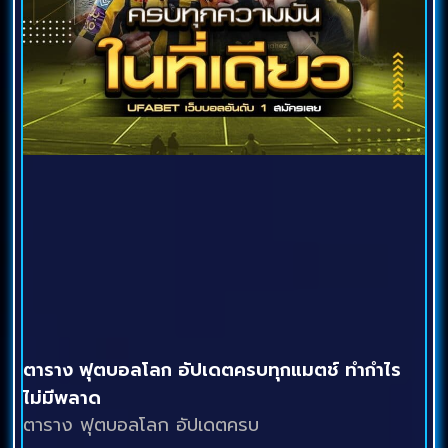
ตาราง ฟุตบอลโลก อัปเดตครบทุกแมตช์ ทำกำไร
ไม่มีพลาด
ตาราง ฟุตบอลโลก อัปเดตครบ