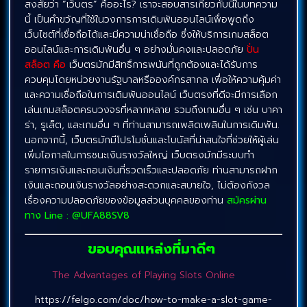
สงสัยว่า “เว็บตร” คืออะไร? เราจะสอบสารเกี่ยวกับนี้ในบทความ
นี้ เป็นคำขวัญที่ใช้ในวงการการเดิมพันออนไลน์เพื่อพูดถึง
เว็บไซต์ที่เชื่อถือได้และมีความน่าเชื่อถือ ซึ่งให้บริการเกมสล็อต
ออนไลน์และการเดิมพันอื่น ๆ อย่างมั่นคงและปลอดภัย
ปั่น
สล็อต คือ
เว็บตรมักมีสิทธิ์การพนันที่ถูกต้องและได้รับการ
ควบคุมโดยหน่วยงานรัฐบาลหรือองค์กรสากล เพื่อให้ความคุ้มค่า
และความเชื่อถือในการเดิมพันออนไลน์ เว็บตรงที่ดีจะมีการเลือก
เล่นเกมสล็อตครบวงจรที่หลากหลาย รวมถึงเกมอื่น ๆ เช่น บาคา
ร่า, รูเล็ต, และเกมอื่น ๆ ที่ท่านสามารถเพลิดเพลินในการเดิมพัน.
นอกจากนี้, เว็บตรมักมีโปรโมชั่นและโบนัสที่น่าสนใจที่ช่วยให้ผู้เล่น
เพิ่มโอกาสในการชนะเงินรางวัลใหญ่ เว็บตรงมักมีระบบทำ
รายการเงินและถอนเงินที่รวดเร็วและปลอดภัย ท่านสามารถฝาก
เงินและถอนเงินรางวัลอย่างสะดวกและสบายใจ, ไม่ต้องกังวล
เรื่องความปลอดภัยของข้อมูลส่วนบุคคลของท่าน
สมัครผ่าน
ทาง Line :
@UFA88SV8
ขอบคุณแหล่งที่มาดีๆ
The Advantages of Playing Slots Online
https://felgo.com/doc/how-to-make-a-slot-game-