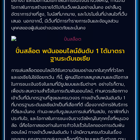
อย่างดี และเมื่อท่านมีโอกาสในการชนะเงินรางวัลใหญ่, ท่านจะมี
โอกาสในการสร้างรายได้ไปกับเว็บพนันอย่างมั่นคง อย่าลืมดู
อัตราการจ่ายที่สูง, โบนัสที่มากมาย, และโปรโมชั่นที่น่าสนใจที่เว็บ
เสนอ. นอกจากนี้, มีเว็บที่มีการทำรายการเงินและข้อมูลส่วน
บุคคลของผู้เล่นอย่างปลอดภัยและมั่นคง
ปั่นสล็อต พนันออนไลน์อันดับ 1 ได้มาตรา
ฐานระดับเอเชีย
การเล่นสล็อตออนไลน์ได้รับความนิยมอย่างมากในทุกที่ทั่วโลก
และเอเชียไม่ใช่ข้อยกเว้น. ที่นี่, ผู้คนมีโอกาสสนุกสนานและมีโอกาส
ในการชนะเงินจริงในเกมที่มีรูปแบบและธีมต่างๆ. อย่างไรก็ตาม,
เพื่อประสบความสำเร็จในการเดิมพันออนไลน์, ท่านควรเลือกทาง
เข้าเว็บที่มีมาตรฐานที่สูงและครบวงจร ทางเข้าเว็บพนันอันดับ 1
ที่มาตรฐานระดับเอเชียมักเป็นที่เลือกที่ดี เนื่องจากมีการให้บริการ
ที่ดีและมั่นคง. ท่านจะพบกับรูปแบบการเล่นที่ทันสมัย, กราฟิกที่น่า
ประทับใจ, และโอกาสในการชนะเงินรางวัลใหญ่ในทุกครั้งที่หมุนวง
ล้อ. นี่คือโอกาสของท่านในการก้าวไปเร็วในโลกของการเดิมพัน
ออนไลน์ ทางเข้าเว็บพนันอันดับ 1 มักมีความครบถ้วนในเรื่อง
ของเกม คุณสามารถเล่นเกมสล็อตที่มีรูปแบบและธีมต่างๆ ตาม