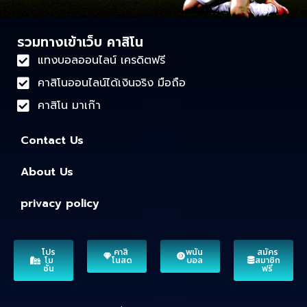
รวมทางเข้าเว็บ คาสิโน
แทงบอลออนไลน์ เครดิตฟรี
คาสิโนออนไลน์ได้เงินจริง มือถือ
คาสิโน มาเก๊า
Contact Us
About Us
privacy policy
โปร
คาสิ
พนัน
สมัคร
โม
โนสด
บอล
สมาชิก
ชั่น
ฟรี