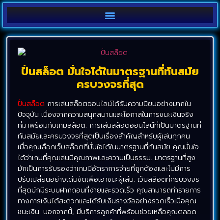
ปั่นสล็อต มั่นใจได้ในมาตรฐานที่ทันสมัย
ครบวงจรที่สุด
ปั่นสล็อต
การเล่นสล็อตออนไลน์ได้รับความนิยมอย่างมากใน
ปัจจุบัน เนื่องจากความสนุกสนานและโอกาสในการชนะเงินจริง
ที่มาพร้อมกับเกมสล็อต. การเล่นสล็อตออนไลน์ที่เป็นมาตรฐานที่
ทันสมัยและครบวงจรที่สุดเป็นเรื่องสำคัญสำหรับผู้เล่นทุกคน
เมื่อคุณเลือกเว็บสล็อตที่มั่นใจได้ในมาตรฐานที่ทันสมัย คุณมั่นใจ
ได้ว่าเกมที่คุณเล่นมีคุณภาพและความเป็นธรรม. มาตรฐานที่สูง
มักเป็นการรับรองว่าเกมมีอัตราการจ่ายที่ถูกต้องและไม่มีการ
ปรับเปลี่ยนอย่างเด่นชัดเพื่อเอาชนะผู้เล่น. เว็บสล็อตที่ครบวงจร
ที่สุดมักมีระบบฝากถอนที่ง่ายและรวดเร็ว คุณสามารถทำรายการ
ทางการเงินได้สะดวกและได้รับเงินรางวัลอย่างรวดเร็วเมื่อคุณ
ชนะเงิน. นอกจากนี้, มีบริการลูกค้าที่พร้อมช่วยเหลือคุณตลอด