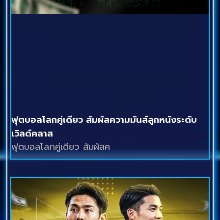
ฟุตบอลโลกคู่เดียว สัมผัสความมันส์ลูกหนังระดับ
เวิลด์คลาส
ฟุตบอลโลกคู่เดียว สัมผัสค