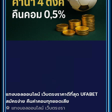
แทงบอลออนไลน์ เว็บตรงราคาดีที่สุด UFABET
สมัครง่าย คืนค่าคอมทุกยอดเสีย
⚽ แทงบอลออนไลน์ เว็บตรงรา