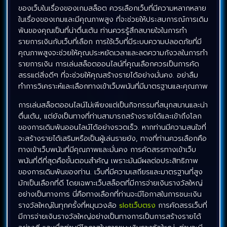
ของเว็บในเรื่องของเกมสล็อต ควรเลือกเว็บที่มีความหลากหลาย
ในเรื่องของเกมและมีคุณภาพสูง ที่จะช่วยให้ประสบการณ์การเดิม
พันของคุณเป็นที่น่าตื่นเต้น ท่านควรรู้สึกสบายใจในการทำ
รายการเงินกับเว็บที่เลือก การใช้เว็บที่มีระบบความปลอดภัยที่มี
คุณภาพสูงจะช่วยให้คุณประหยัดเวลาและลดความกังวลในการทำ
รายการเงิน การเล่นสล็อตออนไลน์ที่คุณเลือกควรเป็นการคัด
สรรแต่สิ่งดีๆ ที่จะช่วยให้คุณสร้างรายได้อย่างมั่นคง. อย่าลืม
ทำการวิเคราะห์และเลือกทางเข้าเว็บพนันที่มีมาตรฐานและคุณภาพ
การเล่นสล็อตออนไลน์ไม่เพียงแต่เป็นกิจกรรมที่สนุกสนานและน่า
ตื่นเต้น, แต่ยังเป็นทางที่ท่านสามารถสร้างรายได้และเข้าถึงโลก
ของการเดิมพันออนไลน์ได้อย่างรวดเร็ว. หากท่านมีความสนใจที่
จะสร้างรายได้เสริมหรือเป็นผู้เล่นรายยัง, ทางที่ท่านควรเลือกคือ
ทางเข้าเว็บพนันที่มีคุณภาพและมั่นคง การคัดสรรทางเข้าเว็บ
พนันที่ดีที่สุดคือขั้นตอนสำคัญ เพราะมันมีผลต่อประสิทธิภาพ
ของการเดิมพันของท่าน. เว็บที่มีความเสถียรและมาตรฐานที่สูง
มักเป็นเลือกที่ดี โดยเฉพาะเว็บสล็อตที่มีการจ่ายเงินรางวัลใหญ่
อย่างเป็นทางการ นี่คือทางเลือกที่ท่านจะมีโอกาสในการชนะเงิน
รางวัลใหญ่ในทุกครั้งที่หมุนวงล้อ
slotเว็บตรง
การคัดสรรเว็บที่
มีการจ่ายเงินรางวัลใหญ่อย่างเป็นทางการเป็นการสร้างรายได้