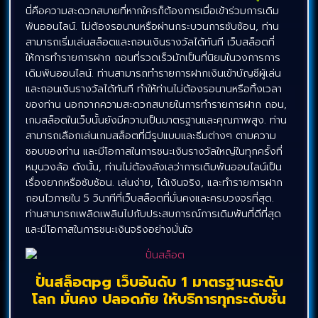
นี่คือความสะดวกสบายที่หากใครก็ต้องการเมื่อเข้าร่วมการเดิม
พันออนไลน์. ไม่ต้องรอนานหรือผ่านกระบวนการซับซ้อน, ท่าน
สามารถเริ่มเล่นสล็อตและถอนเงินรางวัลได้ทันที เว็บสล็อตที่
ให้การทำรายการฝาก ถอนที่รวดเร็วมักเป็นที่นิยมในวงการการ
เดิมพันออนไลน์. ท่านสามารถทำรายการฝากเงินเข้าบัญชีผู้เล่น
และถอนเงินรางวัลได้ทันที ทำให้ท่านไม่ต้องรอนานหรือทิ้งเวลา
ของท่าน นอกจากความสะดวกสบายในการทำรายการฝาก ถอน,
เกมสล็อตในเว็บนั้นยังมีความเป็นมาตรฐานและคุณภาพสูง. ท่าน
สามารถเลือกเล่นเกมสล็อตที่มีรูปแบบและธีมต่างๆ ตามความ
ชอบของท่าน และมีโอกาสในการชนะเงินรางวัลใหญ่ในทุกครั้งที่
หมุนวงล้อ ดังนั้น, ท่านไม่ต้องลังเลว่าการเดิมพันออนไลน์เป็น
เรื่องยากหรือซับซ้อน. เล่นง่าย, ได้เงินจริง, และทำรายการฝาก
ถอนไวภายใน 5 วินาทีที่เว็บสล็อตที่มั่นคงและครบวงจรที่สุด.
ท่านสามารถเพลิดเพลินไปกับประสบการณ์การเดิมพันที่ดีที่สุด
และมีโอกาสในการชนะเงินจริงอย่างมั่นใจ
ปั่นสล็อตpg เว็บอันดับ 1 มาตรฐานระดับ
โลก มั่นคง ปลอดภัย ให้บริการทุกระดับชั้น