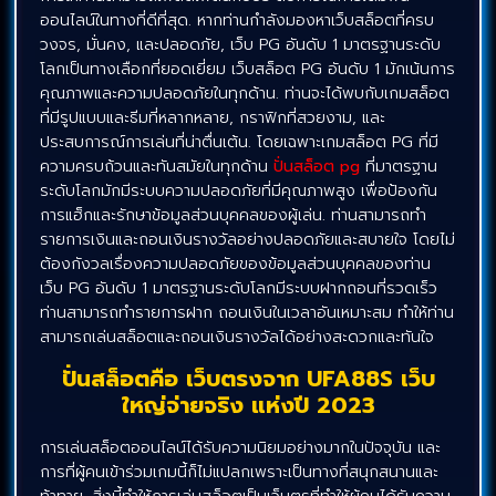
ออนไลน์ในทางที่ดีที่สุด. หากท่านกำลังมองหาเว็บสล็อตที่ครบ
วงจร, มั่นคง, และปลอดภัย, เว็บ PG อันดับ 1 มาตรฐานระดับ
โลกเป็นทางเลือกที่ยอดเยี่ยม เว็บสล็อต PG อันดับ 1 มักเน้นการ
คุณภาพและความปลอดภัยในทุกด้าน. ท่านจะได้พบกับเกมสล็อต
ที่มีรูปแบบและธีมที่หลากหลาย, กราฟิกที่สวยงาม, และ
ประสบการณ์การเล่นที่น่าตื่นเต้น. โดยเฉพาะเกมสล็อต PG ที่มี
ความครบถ้วนและทันสมัยในทุกด้าน
ปั่นสล็อต pg
ที่มาตรฐาน
ระดับโลกมักมีระบบความปลอดภัยที่มีคุณภาพสูง เพื่อป้องกัน
การแฮ็กและรักษาข้อมูลส่วนบุคคลของผู้เล่น. ท่านสามารถทำ
รายการเงินและถอนเงินรางวัลอย่างปลอดภัยและสบายใจ โดยไม่
ต้องกังวลเรื่องความปลอดภัยของข้อมูลส่วนบุคคลของท่าน
เว็บ PG อันดับ 1 มาตรฐานระดับโลกมีระบบฝากถอนที่รวดเร็ว
ท่านสามารถทำรายการฝาก ถอนเงินในเวลาอันเหมาะสม ทำให้ท่าน
สามารถเล่นสล็อตและถอนเงินรางวัลได้อย่างสะดวกและทันใจ
ปั่นสล็อตคือ เว็บตรงจาก UFA88S เว็บ
ใหญ่จ่ายจริง แห่งปี 2023
การเล่นสล็อตออนไลน์ได้รับความนิยมอย่างมากในปัจจุบัน และ
การที่ผู้คนเข้าร่วมเกมนี้ก็ไม่แปลกเพราะเป็นทางที่สนุกสนานและ