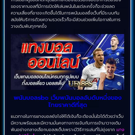
ของราคาบอลที่มีการเปิดให้เล่นพนันในแต่ละครั้งก็จะช่วยลด
ความเสี่ยงที่อาจจะเกิดขึ้นได้ในการพนันบอลซึ่งเว็บที่มีระบบทัน
สมัยให้บริการด้วยความรวดเร็วก็จะมีส่วนช่วยเพิ่มโอกาสในการ
วางเดิมพันทุกๆครั้ง
พนันบอลsbo เว็บพนันบอลอันดับหนึ่งของ
ไทยราคาดีที่สุด
แนวทางในการแทงบอลยังไงให้ได้เงินก็จะต้องมั่นใจได้ด้วยว่าเว็บ
มีความพร้อมและมีความมั่นคงทางการเงินกับการเข้ามาวางเดิม
พันอย่างกลางเลือกบอลสเต็ปเพราะมีวิธีการเล่นที่ไม่ยุ่งยาก
แทง