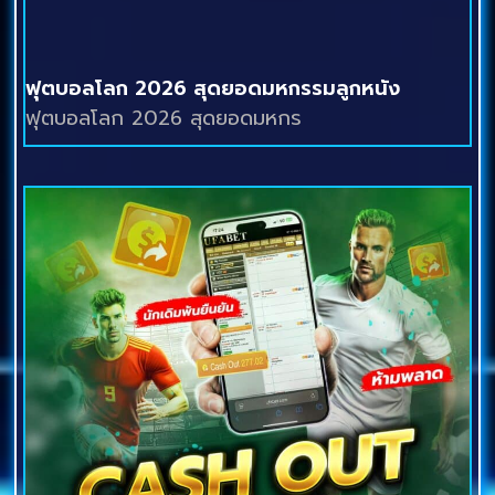
ฟุตบอลโลก 2026 สุดยอดมหกรรมลูกหนัง
ฟุตบอลโลก 2026 สุดยอดมหกร