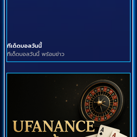
ทีเด็ดบอลวันนี้
ทีเด็ดบอลวันนี้ พร้อมข่าว