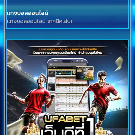
แทงบอลออนไลน์
แทงบอลออนไลน์ เทคนิคเล่นใ