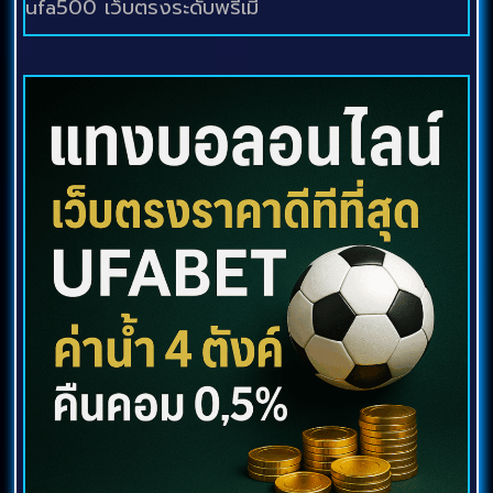
ufa500 เว็บตรงระดับพรีเมี