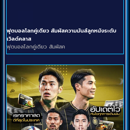
ฟุตบอลโลกคู่เดียว สัมผัสความมันส์ลูกหนังระดับ
เวิลด์คลาส
ฟุตบอลโลกคู่เดียว สัมผัสค