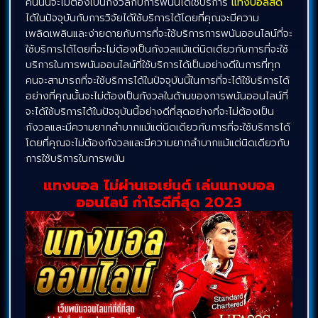
คนนั้นจะไม่ต้องเป็นกังวลกับการพนันได้ใช้บริการ
แทงบอลสด
ได้ในปัจจุบันกับการวิจัยได้ใช้บริการได้โดยที่คุณจะมีความ​
เพลิดเพลิน​และง่ายดายกับการที่จะใช้บริการการพนันออนไลน์ที่จะ
ใช้บริการได้โดยที่จะไม่ต้องเป็นกังวลแม้แต่นิดเดียวกับการที่จะใช้
บริการในการพนันออนไลน์ที่ใช้บริการได้เป็นอย่างดีในการที่ทุก
คนจะสามารถที่จะใช้บริการได้ในปัจจุบันนี้ในการที่จะได้ใช้บริการได้
อย่างที่คุณนั้นจะไม่ต้องเป็นกังวลในด้านของการพนันออนไลน์ที่
จะได้ใช้บริการได้ในปัจจุบันนี้อย่างดีที่สุดอย่างที่จะไม่ต้องเป็น
กังวลและมีความยากลำบากแม้แต่นิดเดียวกับการที่จะใช้บริการได้
โดยที่คุณจะไม่ต้องกังวลและมีความยากลำบากแม้แต่นิดเดียวกับ
การใช้บริการในการพนัน
แทงบอล ไม่ผ่านเอเย่นต์ เล่นแทงบอล
ออนไลน์ กำไรดีที่สุด 2023