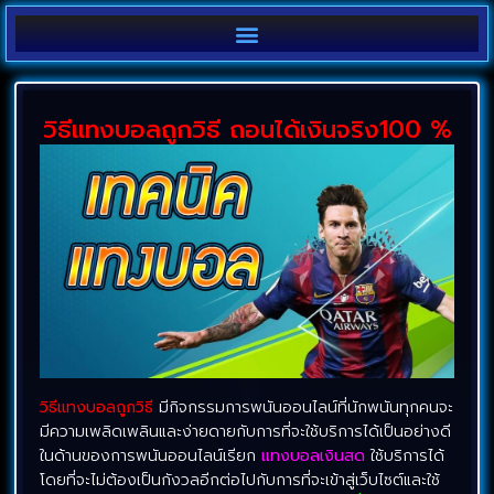
วิธีแทงบอลถูกวิธี ถอนได้เงินจริง100 %
วิธีแทงบอลถูกวิธี
มีกิจกรรมการพนันออนไลน์ที่นักพนันทุกคนจะ
มีความเพลิดเพลินและง่ายดายกับการที่จะใช้บริการได้เป็นอย่างดี
ในด้านของการพนันออนไลน์เรียก
แทงบอลเงินสด
ใช้บริการได้
โดยที่จะไม่ต้องเป็นกังวลอีกต่อไปกับการที่จะเข้าสู่เว็บไซต์และใช้