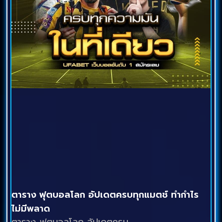
ตาราง ฟุตบอลโลก อัปเดตครบทุกแมตช์ ทำกำไร
ไม่มีพลาด
ตาราง ฟุตบอลโลก อัปเดตครบ