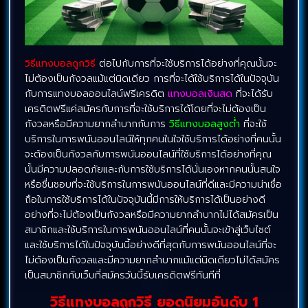
วิธีแทงบอลถูกวิธี
ต่อไปกับการที่จะใช้บริการได้อย่างที่คุณนั้นจะ
ไม่ต้องเป็นกังวลแม้แต่นิดเดียว การที่จะได้ใช้บริการได้ในปัจจุบัน
กับการแทงบอลออนไลน์ฟรีเครดิต
แทงบอลเงินสด
ที่จะได้รับ
เครดิตฟรีแค่สมัครกับการที่จะใช้บริการได้โดยที่จะไม่ต้องเป็น
กังวลหรือมีความยากลำบากกับการ
วิธีแทงบอลสูงต่ำ
ที่จะใช้
บริการในการพนันออนไลน์ให้ทุกคนในใจใช้บริการได้อย่างที่คนนั้น
จะต้องเป็นกังวลกับการพนันออนไลน์ที่ใช้บริการได้อย่างที่คุณ
นั้นมีความปลอดภัยและกับการใช้บริการได้นั่นเองหากคนนั้นสนใจ
หรือชื่นชอบที่จะใช้บริการในการพนันออนไลน์ที่ดีและมีความน่าเชื่อ
ถือในการใช้บริการได้ในปัจจุบันนี้มีการให้บริการได้เป็นอย่างดี
อย่างที่จะไม่ต้องเป็นกังวลหรือมีความยากลำบากไม่ได้สมัครเป็น
สมาชิกและใช้บริการในการพนันออนไลน์ที่คนนั้นจะเข้าสู่เว็บไซต์
และใช้บริการได้ในปัจจุบันนี้อย่างดีที่สุดกับการพนันออนไลน์ที่จะ
ไม่ต้องเป็นกังวลและมีความยากลำบากแม้แต่นิดเดียวไม่ได้สมัคร
เป็นสมาชิกกับเว็บที่สมัครวันนี้รับเครดิตฟรีทันทีที่
วิธีแทงบอลถูกวิธี ยอดนิยมอันดับ 1