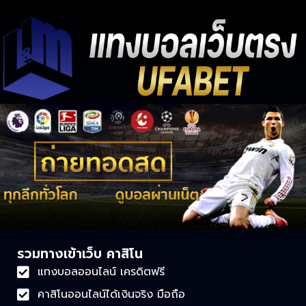
รวมทางเข้าเว็บ คาสิโน
แทงบอลออนไลน์ เครดิตฟรี
คาสิโนออนไลน์ได้เงินจริง มือถือ