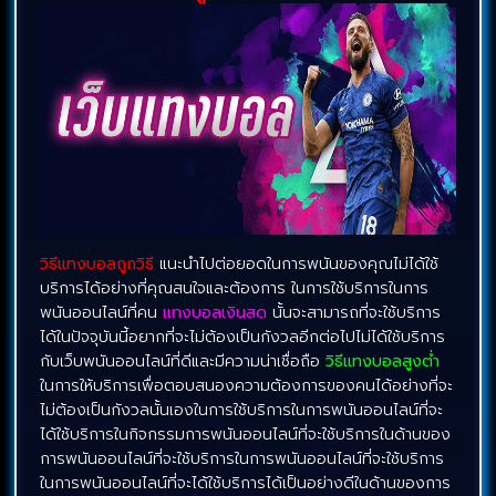
วิธีแทงบอลถูกวิธี
แนะนำไปต่อยอดในการพนันของคุณไม่ได้ใช้
บริการได้อย่างที่คุณสนใจและต้องการ ในการใช้บริการในการ
พนันออนไลน์ที่คน
แทงบอลเงินสด
นั้นจะสามารถที่จะใช้บริการ
ได้ในปัจจุบันนี้อยากที่จะไม่ต้องเป็นกังวลอีกต่อไปไม่ได้ใช้บริการ
กับเว็บพนันออนไลน์ที่ดีและมีความน่าเชื่อถือ
วิธีแทงบอลสูงต่ำ
ในการให้บริการเพื่อตอบสนองความต้องการของคนได้อย่างที่จะ
ไม่ต้องเป็นกังวลนั้นเองในการใช้บริการในการพนันออนไลน์ที่จะ
ได้ใช้บริการในกิจกรรมการพนันออนไลน์ที่จะใช้บริการในด้านของ
การพนันออนไลน์ที่จะใช้บริการในการพนันออนไลน์ที่จะใช้บริการ
ในการพนันออนไลน์ที่จะได้ใช้บริการได้เป็นอย่างดีในด้านของการ