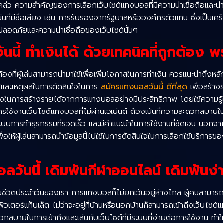
คล่ว ความสำคัญของการเลือกเว็บไซต์แทงบอลที่มีความน่าเชื่อถือและน่าเ
มีชื่อเสียง เช่น การรับรองจากรัฐบาลหรือองค์กรตัวแทน ซึ่งเป็นเคร
ลอดภัยและความน่าเชื่อถือของเว็บไซต์นั้นๆ
นี้ ทำเงินได้ ด้วยเทคนิคที่ถูกต้อง พ
กต้องที่ผู้เล่นสามารถนำมาใช้เพื่อเพิ่มโอกาสในการทำเงิน ควรแนะนำถึง
มรู้และเหตุผลในการตัดสินใจในการ
สมัครแทงบอลวันนี้ ดีที่สุด
เพื่อสร้าง
างในการสร้างรายได้จากการแทงบอลอย่างมีประสิทธิภาพ โดยใช้ความรู้ใ
ารใช้งานเว็บไซต์แทงบอลที่ไม่ผ่านเอเย่นต์ ต้องเน้นที่ความสะดวกสบา
ะบบการทำธุรกรรมที่รวดเร็ว และมีคำแนะนำในการใช้งานที่ชัดเจน นอกจาก
่อให้ผู้เล่นสามารถนำข้อมูลนี้ไปใช้ในการตัดสินใจในการเลือกใช้บริการของเว็
วันนี้ เดิมพันกีฬาออนไลน์ เดิมพันง่าย
ญในชีวิตประจำวันของเรา การแทงบอลก็ไม่ยกเว้นอยู่ห่างไกล ผู้คนสามารถ
วเตอร์แท็บเล็ต ไม่ว่าจะอยู่ที่บ้านหรือนอกบ้านก็สามารถเข้าถึงเว็บ
ดวกสบายในการเข้าถึงและเล่นกับเว็บไซต์ที่มีระบบที่ง่ายต่อการใช้งาน ทำใ