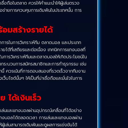
ชื่อถือในตลาด ควรให้คำแนะนำให้ผู้เล่นตรวจ
ือข่ายการควบคุมการเดิมพันในประเทศนั้น การ
ร้อมสร้างรายได้
หลักการในการวิเคราะห์ทีม ตลาดบอล และประเภท
รายได้ที่เสถียรและต่อเนื่อง เทคนิคการแทงบอลที่
นการวิเคราะห์ทีมและตลาดบอลให้เกิดประโยชน์ใน
ยในกระบวนการสมัครสมาชิกและการทำธุรกรรม เช่น
นี้ ควรเน้นที่การตอบสนองที่รวดเร็วจากทีมงาน
บไซต์นั้นๆ ให้เป็นที่น่าเชื่อถือและมั่นใจในการ
 ได้เงินเร็ว
เล่นและแทงบอลผ่านอุปกรณ์เคลื่อนที่ได้อย่าง
ไซต์แทงบอลได้ตลอดเวลา การเล่นและแทงบอลผ่าน
ห้ผู้เล่นสามารถเดิมพันและดูผลการแข่งขันได้