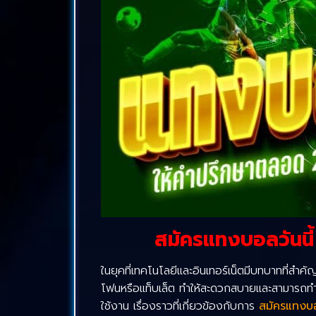
สมัครแทงบอลวันนี้ น
ในยุคที่เทคโนโลยีและอินเทอร์เน็ตมีบทบาทที่สำ
โฟนหรือแท็บเล็ต ทำให้สะดวกสบายและสามารถทำเงิ
ใช้งาน เรื่องราวที่เกี่ยวข้องกับการ
สมัครแทงบอ