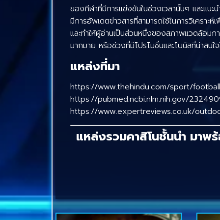
ของกีฬาที่มีการแข่งขันในช่วงเวลานั้นๆ และแนะนำ
มีการอัพเดตข่าวสารที่สามารถใช้ในการวิเคราะห์เ
และทำให้ผู้อ่านเป็นส่วนหนึ่งของสภาพแวดล้อมการ
มากมาย หรือช่วงที่มีโปรโมชั่นและโบนัสที่น่าสน
แหล่งที่มา
https://www.thehindu.com/sport/footbal
https://pubmed.ncbi.nlm.nih.gov/23249
https://www.expertreviews.co.uk/outdo
แหล่งรวมคาสิโนชั้นนำ มาพร