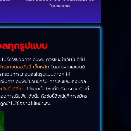
ไทยและเทศ
อลทุกรูปแบบ
มโปร่งใสของการเดิมพัน ควรแนะนำเว็บไซต์ที่มี
ัครแทงบอลวันนี้ เว็บหลัก
โดยไม่ผ่านเอเย่นต์
ะสามารถรวมการแทงบอลในรูปแบบต่างๆ ให้
ัยในการเดิมพันในวันนี้ครับ การเล่นและแทงบอล
นนี้ ดีที่สุด
ได้ผ่านเว็บไซต์ที่มีบริการทางด้านนี้
การเดิมพัน ดังนั้น หัวข้อนี้จึงเน้นที่การสมัคร
ม่ถูกนำไปใช้อย่างไม่เหมาะสม