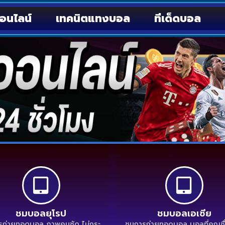
อนไลน์
เทคนิตแทงบอล
ทีเด็ดบอล
ชมบอลยุโรป
ชมบอลเอเซีย
รถ่ายทอดบอล ภาพคมชัด ไม่กระ
ชมการถ่ายทอดบอล บอลที่คุณชื