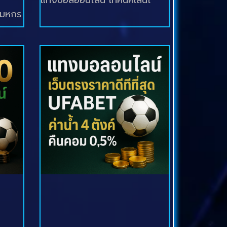
แทงบอลออนไลน์ เทคนิคเล่นใ
ดมหกร