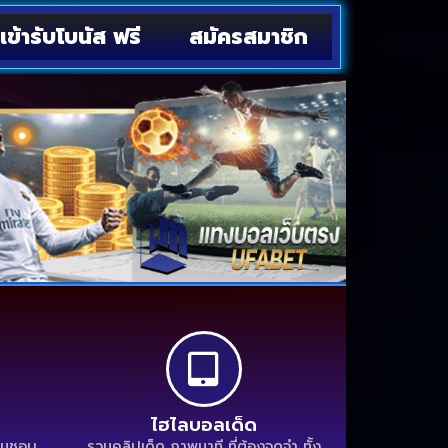
เข้ารับโบนัส ฟรี
สมัครสมาชิก
ไฮไลบอลเด็ด
่นชอบ
รวมคลิปเด็ด ภาพนาที ที่ต้องจดจำ ทั้ง