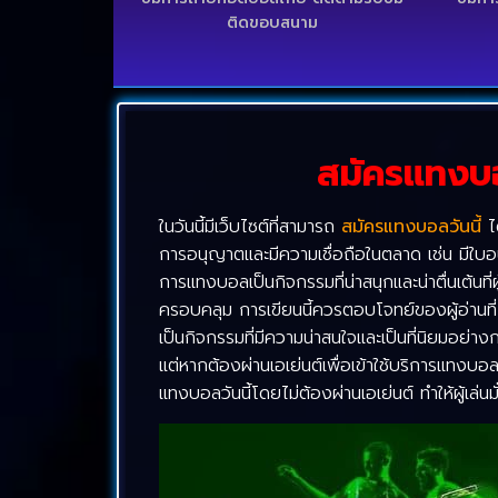
ติดขอบสนาม
สมัครแทงบอ
ในวันนี้มีเว็บไซต์ที่สามารถ
สมัครแทงบอลวันนี้
ได
การอนุญาตและมีความเชื่อถือในตลาด เช่น มีใบ
การแทงบอลเป็นกิจกรรมที่น่าสนุกและน่าตื่นเต้น
ครอบคลุม การเขียนนี้ควรตอบโจทย์ของผู้อ่านที
เป็นกิจกรรมที่มีความน่าสนใจและเป็นที่นิยมอย่า
แต่หากต้องผ่านเอเย่นต์เพื่อเข้าใช้บริการแทงบอล
แทงบอลวันนี้โดยไม่ต้องผ่านเอเย่นต์ ทำให้ผู้เล่