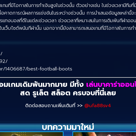
เกมที่มีโอกาสในการทำเงินสูงในช่วงนั้น ตัวอย่างเช่น ในช่วงเวลามีทีมที
พื่อคาดการณ์ผลการแข่งขันในระหว่างช่วงนั้น การนำเสนอข้อมูลเหล่านี้จ
แทงบอลที่ดีในแต่ละช่วงเวลา ช่วงเวลาที่เหมาะสมในการเดิมพันกีฬาออนไล
ใจในเว็บไซต์พนันกีฬานั้น นอกจากนี้ยังสามารถเสนอเกมที่มีโอกาสในการท
l/
092/
or/1406687/best-football-boots
้อมเกมเดิมพันมากมาย มีทั้ง
เล่นบาคาร่าออน
สด รูเล็ต สล็อต ครบจบที่นี่เลย
ติดต่อสอบถามเพิ่มเติมที่ >>
@ufa88sv4
บทความมาใหม่