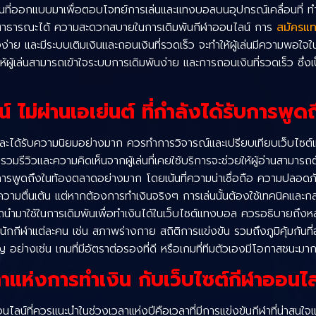
นที่ออกแบบมาเพื่อตอบโจทย์การเล่นและแทงบอลบนอุปกรณ์เคลื่อนที่ ทำใ
่ในที่สาธารณะได้ ความสะดวกสบายในการเดิมพันกีฬาออนไลน์ การ
สมัครแท
าใจง่าย และมีระบบเติมเงินและถอนเงินที่รวดเร็ว จะทำให้ผู้เล่นมีความพ
เล่นสามารถเข้าใจระบบการเดิมพันง่าย และการถอนเงินที่รวดเร็ว ซึ่งเป็น
 ไม่ผ่านเอเย่นต์ ที่กำลังได้รับการพู
ต์และได้รับความนิยมอย่างมาก ควรทำการวิจารณ์และเปรียบเทียบเว็บไซต์เ
วิวและความคิดเห็นจากผู้เล่นที่เคยใช้บริการจะช่วยให้ผู้อ่านสามารถตัด
ับการพูดถึงในท้องตลาดอย่างมาก โดยเน้นที่ความน่าเชื่อถือ ความปลอ
ความตื่นเต้น แต่หากต้องการทำเงินจริงๆ การเล่นนั้นต้องใช้เทคนิคและกลยุ
ามารถนำมาใช้ในการเดิมพันเพื่อทำเงินได้ในเว็บไซต์แทงบอล ควรอธิบายถึง
กีฬาแต่ละคน เช่น สภาพร่างกาย สถิติการแข่งขัน รวมถึงภูมิคุ้มกันที่
คัญ อย่างเช่น เกมที่มีอัตราต่อรองที่ดี หรือเกมที่ทีมตัวเองมีโอกาสชนะม
าแห่งการทำเงิน กับเว็บไซต์กีฬาออนไล
นไลน์ที่ควรแนะนำในช่วงเวลาแห่งปีคือเวลาที่มีการแข่งขันกีฬาที่น่าสนใจแล