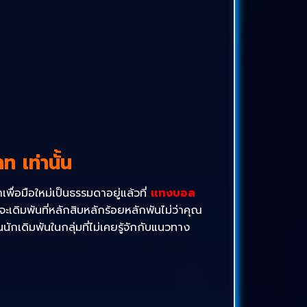
 เท่านั้น
ื่อมือใหม่เป็นธรรมดาอยู่แล้วที่
แทงบอล
าจะเดิมพันที่หลักสิบหลักร้อยหลักพันไม่ว่าคุณ
นักเดิมพันในกลุ่มที่ไม่เคยรู้จักกับแนวทาง