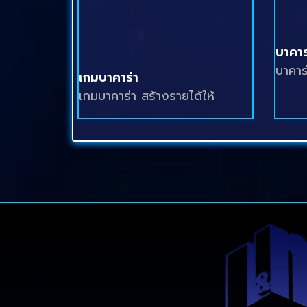
บาคาร
บาคาร
เกมบาคาร่า
เกมบาคาร่า สร้างรายได้ให้