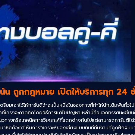
นัน ถูกกฎหมาย เปิดให้บริการทุก 24 ช
มเอาไว้ให้การันตีว่าจะเป็นหนึ่งในช่องทางที่ทำให้นักเดิมพันทั่วไ
ี่ใครๆจะคาดคิดโดยวิธีการแก้ไขปัญหาเหล่านี้คือ
แจกทรรศนะเซียนให
นวทางหรือเทคนิคการวิเคราะห์ที่แตกต่างกันไปแต่สามารถการันตีได้
สมาชิกก็จะได้เห็นการวิเคราะห์ของเซียงแบบทันที
ทีมงานที่ถูกฝึกฝนม