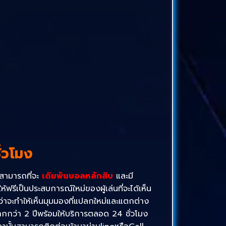
ั่วโมง
ปสามารถที่จะ
เดิมพันบอลหลักสิบ
และมี
้ฟรีเป็นประสบการณ์ใหม่ของผู้เล่นที่จะได้เห็น
ว่าจะทำให้เห็นมุมมองที่แปลกใหม่และแตกต่าง
ากกว่า 2 ปีพร้อมให้บริการตลอด 24 ชั่วโมง