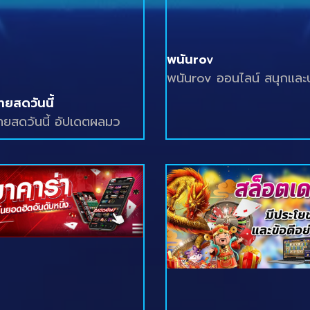
พนันrov
พนันrov ออนไลน์ สนุกและ
ยสดวันนี้
ยสดวันนี้ อัปเดตผลมว