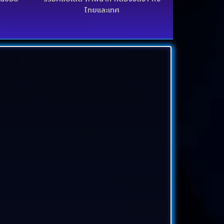
ไทยและเทศ