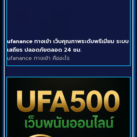
ufanance ทางเข้า เว็บคุณภาพระดับพรีเมียม ระบบ
เสถียร ปลอดภัยตลอด 24 ชม.
ufanance ทางเข้า คืออะไร