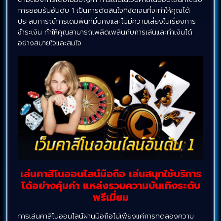
การยอมรับอันดับ 1 เป็นการตัดสินใจที่ชัดเจนที่จะทำให้คุณได้
ประสบการณ์การเดิมพันที่มั่นคงและไม่มีความเสี่ยงในเรื่องการ
ชำระเงิน ทำให้คุณสามารถเพลิดเพลินกับการเล่นและทำเงินได้
อย่างสบายใจและสมใจ
เล่นคาสิโนออนไลน์มือถือ
เล่นสนุกใช้บริการ
ได้อย่างคุ้มค่า แหล่งรวมความบันเทิงระดับ
พรีเมี่ยม
การเล่นคาสิโนออนไลน์ผ่านมือถือไม่เพียงแค่การทดลองความ