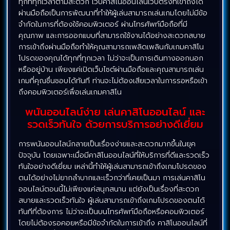
ทุกที่ทุกเวลาตามสะดวก เว็บคาสิโนออนไลน์เว็บตรงที่เข้าถึงได้
ผ่านมือถือเป็นการพัฒนาที่ทำให้ผู้เล่นสามารถเล่นเกมโดยไม่มีข้อ
จำกัดในการที่ต้องใช้คอมพิวเตอร์ ผ่านโทรศัพท์มือถือที่มี
คุณภาพ และการออกแบบที่สามารถใช้งานได้อย่างสะดวกสบาย
การเข้าถึงผ่านมือถือทำให้คุณสามารถเพลิดเพลินกับเกมคาสิโน
โปรดของคุณได้ทุกที่ทุกเวลา ไม่ว่าจะเป็นการเดินทางออกนอก
หรืออยู่บ้าน เพียงแค่เปิดเว็บไซต์ผ่านมือถือและคุณสามารถเล่น
เกมที่คุณชื่นชอบได้ทันที ท่านจะไม่ต้องเสียเวลาในการรอหรือเข้า
ถึงคอมพิวเตอร์เพื่อเล่นเกมคาสิโน
พนันออนไลน์ง่าย เล่นคาสิโนออนไลน์ และ
รวดเร็วทันใจ ด้วยการบริการอย่างดีเยี่ยม
การพนันออนไลน์กลายเป็นเรื่องง่ายและสะดวกมากขึ้นในยุค
ปัจจุบัน โดยเฉพาะเมื่อมีคาสิโนออนไลน์ที่ให้บริการที่ดีและรวดเร็ว
ทันใจอย่างดีเยี่ยม เหล่านี้ทำให้ผู้เล่นสามารถเข้าถึงเกมโปรดของ
ตนได้อย่างไม่ยากลำบากและเร็วกว่าที่เคยเป็นมา การเล่นคาสิโน
ออนไลน์ตอนนี้ไม่เพียงแค่สนุกสนาน แต่ยังเป็นเรื่องที่สะดวก
สบายและรวดเร็วทันใจ ผู้เล่นสามารถเข้าถึงเกมโปรดของตนได้
ทันทีที่ต้องการ ไม่ว่าจะเป็นบนโทรศัพท์มือถือหรือคอมพิวเตอร์
โดยไม่ต้องรอคอยหรือมีข้อจำกัดในการเข้าถึง คาสิโนออนไลน์ที่