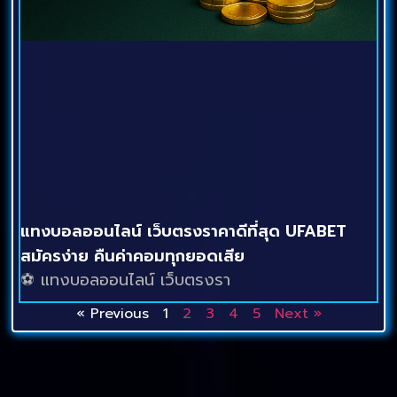
แทงบอลออนไลน์ เว็บตรงราคาดีที่สุด UFABET
สมัครง่าย คืนค่าคอมทุกยอดเสีย
⚽ แทงบอลออนไลน์ เว็บตรงรา
« Previous
1
2
3
4
5
Next »