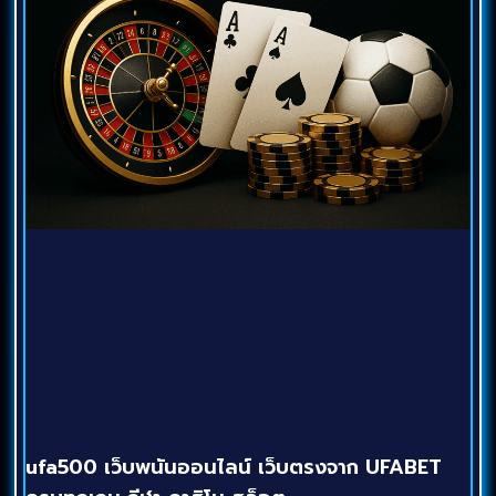
ufa500 เว็บพนันออนไลน์ เว็บตรงจาก UFABET