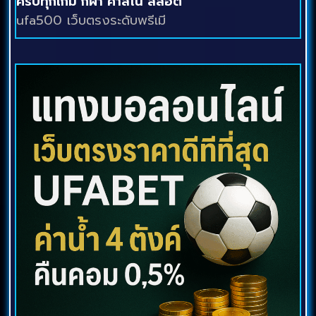
ครบทุกเกม กีฬา คาสิโน สล็อต
ufa500 เว็บตรงระดับพรีเมี