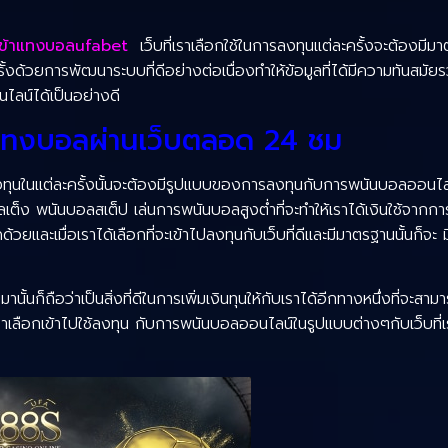
ข้าแทงบอลufabet
เว็บที่เราเลือกใช้ในการลงทุนแต่ละครั้งจะต้องมีมาต
ั้งด้วยการพัฒนาระบบที่ดีอย่างต่อเนื่องทำให้ข้อมูลที่ได้มีความทันสมัย
ไลน์ได้เป็นอย่างดี
บแทงบอลผ่านเว็บตลอด 24 ชม
ลงทุนในแต่ละครั้งนั้นจะต้องมีรูปแบบของการลงทุนกับการพนันบอลออนไล
พนันบอลสเต็ป เล่นการพนันบอลสูงต่ำที่จะทำให้เราได้เงินใช้จากการลง
้วยและเมื่อเราได้เลือกที่จะเข้าไปลงทุนกับเว็บที่ดีและมีมาตรฐานนั้นก็จะ 
บมานั้นก็ถือว่าเป็นสิ่งที่ดีในการเพิ่มเงินทุนให้กับเราได้อีกทางหนึ่งที่จะ
เมื่อเราเลือกเข้าไปใช้ลงทุน กับการพนันบอลออนไลน์ในรูปแบบต่างๆกับเว็บที่