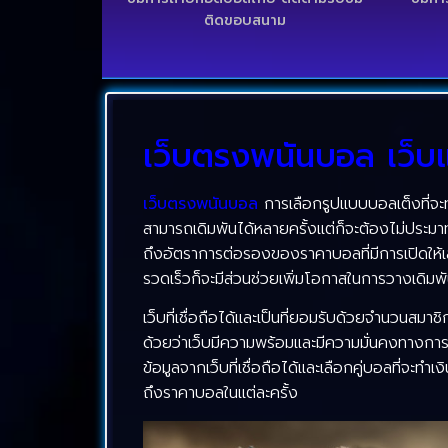
ติดขอบสนาม
เว็บตรงพนันบอล เว็บแท
เว็บตรงพนันบอล
การเลือกรูปแบบบอลเต็งที่จะทำให
สามารถเดิมพันได้หลายครั้งแต่ก็จะต้องไม่ประมา
ถึงอัตราการต่อรองของราคาบอลที่มีการเปิดให้เล่
รวดเร็วก็จะมีส่วนช่วยเพิ่มโอกาสในการวางเดิมพั
เว็บที่เชื่อถือได้และเป็นที่ยอมรับด้วยจำนวนสมา
ด้วยว่าเว็บมีความพร้อมและมีความมั่นคงทางการเง
ข้อมูลจากเว็บที่เชื่อถือได้และเลือกคู่บอลที่จะท
ถึงราคาบอลในแต่ละครั้ง