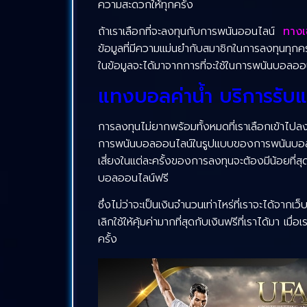
ความสะดวกให้ทุกครั้ง
ถ้าเราเลือกที่จะลงทุนกับการพนันออนไลน์
ทางเ
ข้อมูลที่มีความแม่นยำกับสมาชิกในการลงทุนทุกคร
ในข้อมูลจะได้มาจากการที่จะใช้ในการพนันบอลออน
แทงบอลค่าน้ำ บริการรั
การลงทุนไม่ยากพร้อมทั้งหมดที่เราเลือกเข้าไป
การพนันบอลออนไลน์ในรูปแบบของการพนันบอลเต็ง 
เสี่ยงในแต่ละครั้งของการลงทุนจะต้องมีน้อยที่สุดด
บอลออนไลน์ฟรี
ซึ่งไม่ว่าจะเป็นเงินจำนวนเท่าไหร่ที่เราจะได้จากเว็
เลิกใช้ให้คุ้มค่ามากที่สุดกับเงินฟรีที่เราได้มา 
ครั้ง