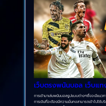
เว็บตรงพนันบอล เว็บแทง
การเข้ามาเล่นพนันบอลรูปแบบต่างๆซึ่งจะมีแน
การเงินที่จะต้องมีความมั่นคงสามารถเข้าไปใช