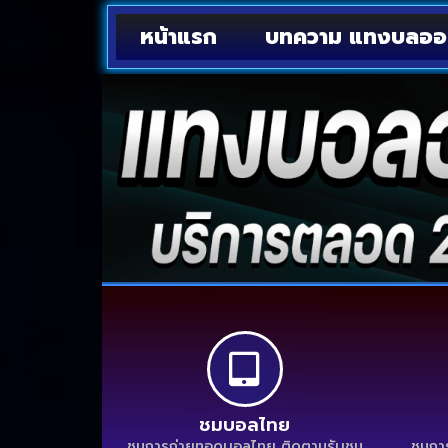
หน้าแรก
บทความ แทงบลออ
ชมบอลไทย
ชมการถ่ายทอดบอลไทย ติดตามรับชม
ชมกา