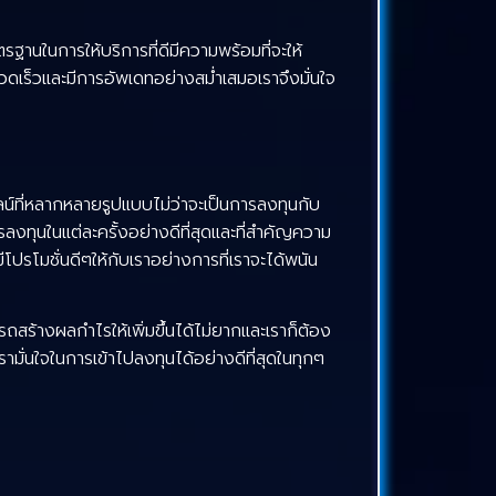
รฐานในการให้บริการที่ดีมีความพร้อมที่จะให้
รวดเร็วและมีการอัพเดทอย่างสม่ำเสมอเราจึงมั่นใจ
น์ที่หลากหลายรูปแบบไม่ว่าจะเป็นการลงทุนกับ
ทุนในแต่ละครั้งอย่างดีที่สุดและที่สำคัญความ
มีโปรโมชั่นดีๆให้กับเราอย่างการที่เราจะได้พนัน
สามารถสร้างผลกำไรให้เพิ่มขึ้นได้ไม่ยากและเราก็ต้อง
เรามั่นใจในการเข้าไปลงทุนได้อย่างดีที่สุดในทุกๆ