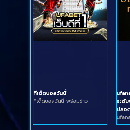
ทีเด็ดบอลวันนี้
ufana
ทีเด็ดบอลวันนี้ พร้อมข่าว
ระดับ
ปลอด
ufana