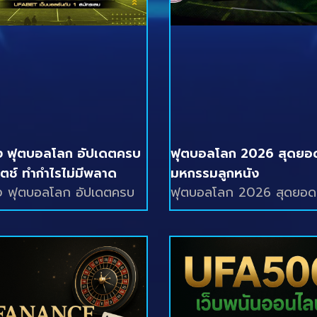
ง ฟุตบอลโลก อัปเดตครบ
ฟุตบอลโลก 2026 สุดยอ
ตช์ ทำกำไรไม่มีพลาด
มหกรรมลูกหนัง
ง ฟุตบอลโลก อัปเดตครบ
ฟุตบอลโลก 2026 สุดยอ