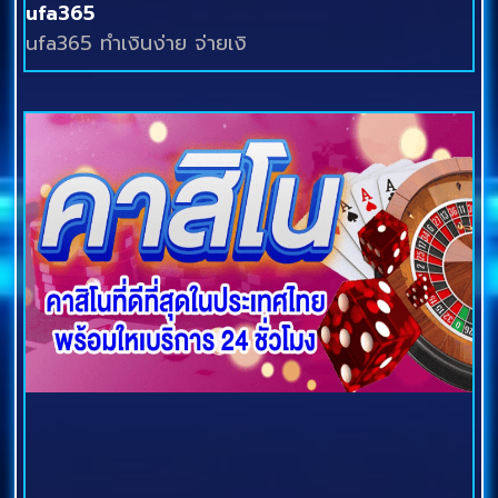
ufa365
ufa365 ทำเงินง่าย จ่ายเงิ