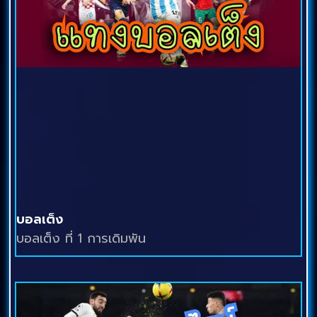
บอลเต็ง
บอลเต็ง ที่ 1 การเดิมพัน