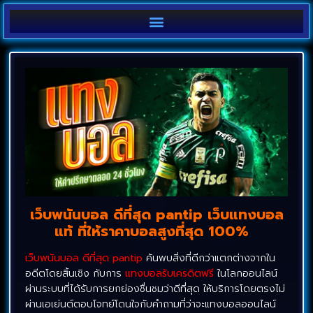
เว็บพนันบอล ดีที่สุด pantip เว็บแทงบอล
แท้ ที่ให้ราคาบอลสูงที่สุด 100%
เว็บพนันบอล ดีที่สุด pantip
ค้นพบสิ่งที่ดีกว่าแตกต่างจากใน
อดีตโดยสิ้นเชิง กับการ
แทงบอลรับเครดิตฟรี
ในโลกออนไลน์
ผ่านระบบที่ได้รับการยกย่องชื่นชมว่าดีที่สุด ให้บริการโดยตรงไม่
ผ่านเอเย่นต์ตอบโจทย์โดนใจกับคำถามที่ว่าจะแทงบอลออนไลน์