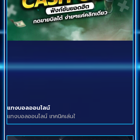
แทงบอลออนไลน์
แทงบอลออนไลน์ เทคนิคเล่นใ