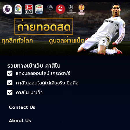
รวมทางเข้าเว็บ คาสิโน
แทงบอลออนไลน์ เครดิตฟรี
คาสิโนออนไลน์ได้เงินจริง มือถือ
คาสิโน มาเก๊า
Contact Us
About Us