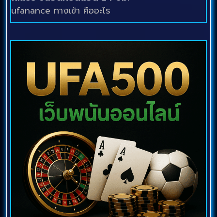
ufanance ทางเข้า คืออะไร