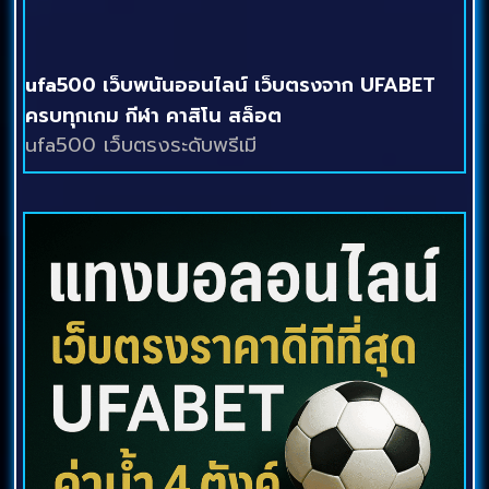
ufa500 เว็บพนันออนไลน์ เว็บตรงจาก UFABET
ครบทุกเกม กีฬา คาสิโน สล็อต
ufa500 เว็บตรงระดับพรีเมี