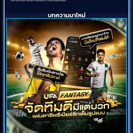
บทความมาใหม่