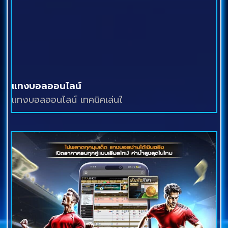
แทงบอลออนไลน์
แทงบอลออนไลน์ เทคนิคเล่นใ