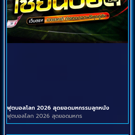
ฟุตบอลโลก 2026 สุดยอดมหกรรมลูกหนัง
ฟุตบอลโลก 2026 สุดยอดมหกร