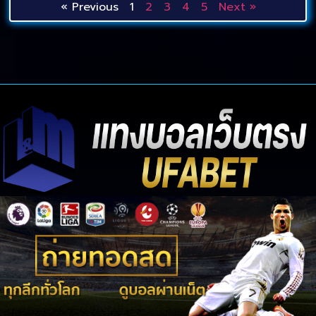
« Previous
1
2
3
4
5
Next »