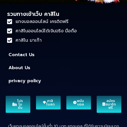
รวมทางเข้าเว็บ คาสิโน
แทงบอลออนไลน์ เครดิตฟรี
คาสิโนออนไลน์ได้เงินจริง มือถือ
คาสิโน มาเก๊า
Contact Us
About Us
privacy policy
โปร
คาสิ
พนัน
สมัคร
โม
โนสด
บอล
สมาชิก
ชั่น
ฟรี
เว็บแทงบอลออนไลน์ขั้นต่ำ 10 บาท แทงบอล ที่ได้รับความนิยมมาก