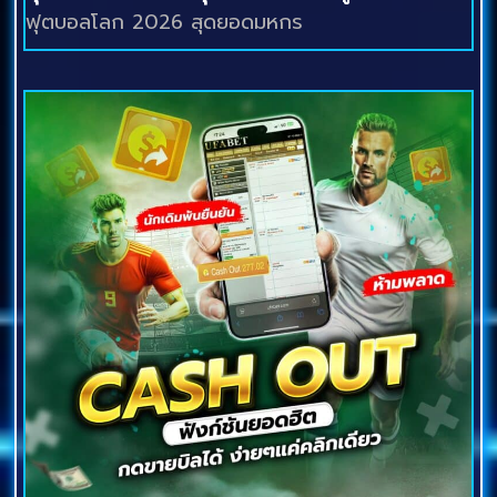
ฟุตบอลโลก 2026 สุดยอดมหกร