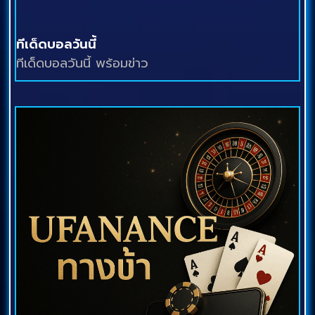
ทีเด็ดบอลวันนี้
ทีเด็ดบอลวันนี้ พร้อมข่าว