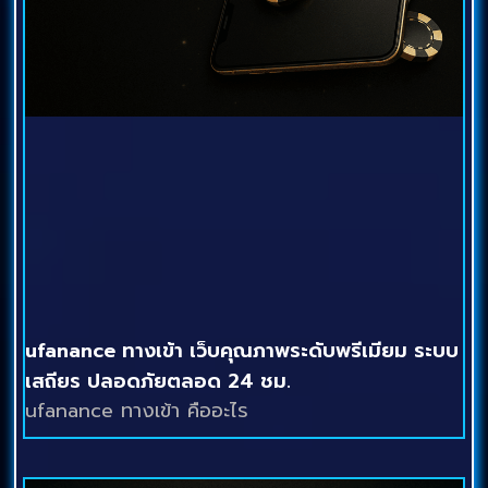
ufanance ทางเข้า เว็บคุณภาพระดับพรีเมียม ระบบ
เสถียร ปลอดภัยตลอด 24 ชม.
ufanance ทางเข้า คืออะไร