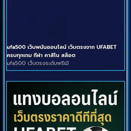
ufa500 เว็บพนันออนไลน์ เว็บตรงจาก UFABET
ครบทุกเกม กีฬา คาสิโน สล็อต
ufa500 เว็บตรงระดับพรีเมี