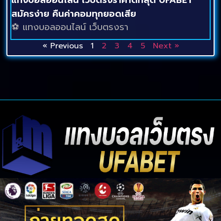
แทงบอลออนไลน์ เว็บตรงราคาดีที่สุด UFABET
สมัครง่าย คืนค่าคอมทุกยอดเสีย
⚽ แทงบอลออนไลน์ เว็บตรงรา
« Previous
1
2
3
4
5
Next »