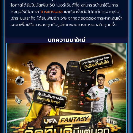
โอกาสได้รับโบนัสเพิ่ม 50 เปอร์เซ็นต์ที่จะสามารถนำมาใช้ในการ
ลงทุนให้มีโอกาส
การแทงบอล
และในครั้งต่อไปถ้ามีการฝากเงิน
เข้าระบบเราก็จะได้รับเพิ่มอีก 5% จากจุดยอดของการฝากเงินเข้า
ระบบเพื่อใช้ในการลงทุนกับรูปแบบของการแทงบอลในทุกครั้ง
บทความมาใหม่