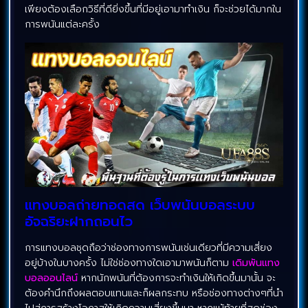
เพียงต้องเลือกวิธีที่ดียิ่งขึ้นที่มีอยู่เอามาทำเงิน ก็จะช่วยได้มากใน
การพนันแต่ละครั้ง
แทงบอลถ่ายทอดสด เว็บพนันบอลระบบ
อัจฉริยะฝากถอนไว
การแทงบอลชุดถือว่าช่องทางการพนันเช่นเดียวที่มีความเสี่ยง
อยู่บ้างในบางครั้ง ไม่ใช่ช่องทางใดเอามาพนันก็ตาม
เดิมพันแทง
บอลออนไลน์
หากนักพนันที่ต้องการจะทำเงินให้เกิดขึ้นมานั้น จะ
ต้องคำนึกถึงผลตอบแทนและก็ผลกระทบ หรือช่องทางต่างๆที่นำ