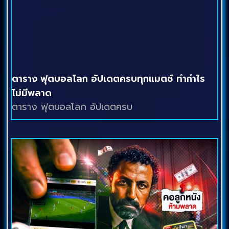
ตาราง ฟุตบอลโลก อัปเดตครบทุกแมตช์ ทำกำไร
ไม่มีพลาด
ตาราง ฟุตบอลโลก อัปเดตครบ