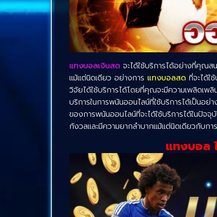
แทงบอลเงินสด
จะได้ใช้บริการได้อย่างที่คุณสน
แม้แต่นิดเดียว อย่างการ
แทงบอลสด
ที่จะได้ใ
วิจัยได้ใช้บริการได้โดยที่คุณจะมีความ​เพลิดเพลิ
บริการในการพนันออนไลน์ที่ใช้บริการได้เป็นอย่างด
ของการพนันออนไลน์ที่จะได้ใช้บริการได้ในปัจจุบั
กังวลและมีความยากลำบากแม้แต่นิดเดียวกับการ
แทงบอล ไม