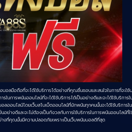
บอลมือถือที่จะได้ใช้บริการได้อย่างที่คุณชื่นชอบและสนใจในการที่จะใช
ารในการพนันออนไลน์ที่จะได้ใช้บริการได้เป็นอย่างดีและจะได้ใช้บริการในกา
อลออนไลน์โดยเว็บสโบเบ็ตออนไลน์ที่นักพนันทุกคนนั้นจะได้ใช้บริการในก
นอย่างดีและจะไม่ต้องเป็นกังวลกับการใช้บริการในการพนันออนไลน์ที่ใช้บ
่างที่คุณนั้นมีความปลอดภัยเพราะเป็นเว็บพนันบอลดีที่สุด