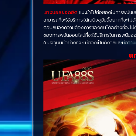
แทงบอลยอดฮิต
แนะนำไปต่อยอดในการพนันของ
สามารถที่จะใช้บริการได้ในปัจจุบันนี้อยากที่จะไม
ตอบสนองความต้องการของคนได้อย่างที่จะไม่ต้อง
ของการพนันออนไลน์ที่จะใช้บริการในการพนันออนไ
ในปัจจุบันนี้อย่างที่จะไม่ต้องเป็นกังวลและมีควา
แ