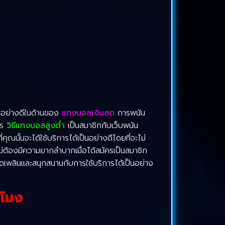
็นอย่างดีในด้านของ
แทงบอลเงินสด
การพนัน
ัคร
วิธีแทงบอลสูงต่ำ
เป็นสมาชิกกับเว็บพนัน
ณนั้นจะได้ใช้บริการได้เป็นอย่างดีโดยที่จะไม่
ม่ต้องมีความยากลำบากเมื่อได้สมัครเป็นสมาชิก
ิดเพลินและสนุกสนานกับการใช้บริการได้เป็นอย่าง
วโมง