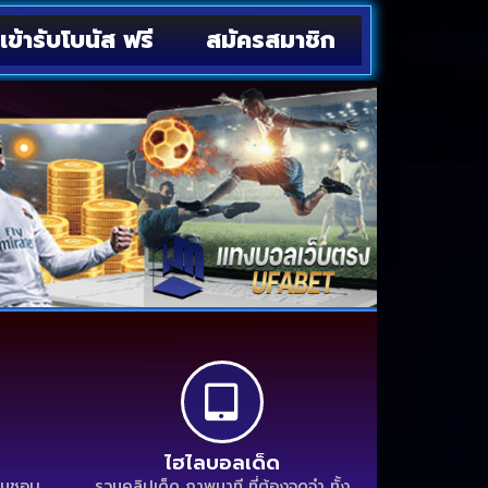
เข้ารับโบนัส ฟรี
สมัครสมาชิก
ไฮไลบอลเด็ด
่นชอบ
รวมคลิปเด็ด ภาพนาที ที่ต้องจดจำ ทั้ง