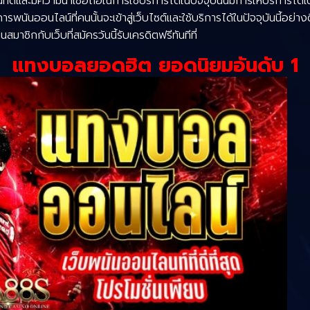
่ดีและมีความน่าเชื่อถือในการใช้บริการได้ในปัจจุบันนี้มีการให้บริการได้
นันออนไลน์ที่คนนั้นจะเข้าสู่เว็บไซต์และใช้บริการได้ในปัจจุบันนี้อย่าง
าชิกกับเว็บที่สมัครวันนี้รับเครดิตฟรีทันทีที่
แทงบอลยอดฮิต ยอดนิยมอันดับ 1