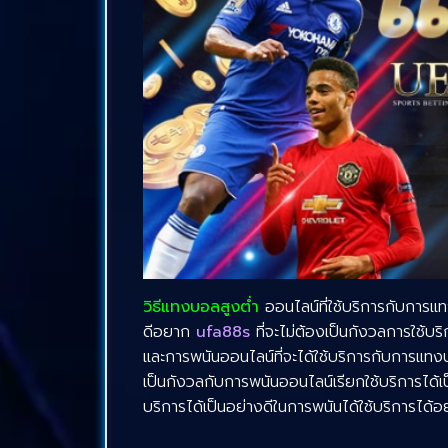
วิธีแทงบอลสูงต่ำ
ออนไลน์ที่ใช้บริการกับการแทง
ดีอยาก
ufa88s
ที่จะไม่ต้องเป็นกังวลการใช้บริก
และการพนันออนไลน์ที่จะได้ใช้บริการกับการแทงบ
เป็นกังวลกับการพนันออนไลน์เรียกใช้บริการได้เป็
บริการได้เป็นอย่างดีในการพนันได้ใช้บริการได้อย