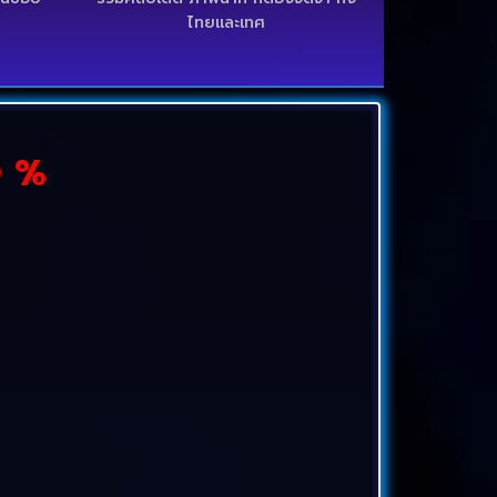
ไทยและเทศ
0 %