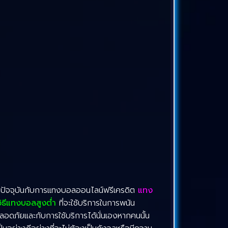
ได้ในปัจจุบันกับการแทงบอลออนไลน์ฟรีเครดิต
แทง
วิธีแทงบอลสูงต่ำ
ที่จะใช้บริการในการพนัน
มปลอดภัยและกับการใช้บริการได้นั่นเองหากคนนั้น