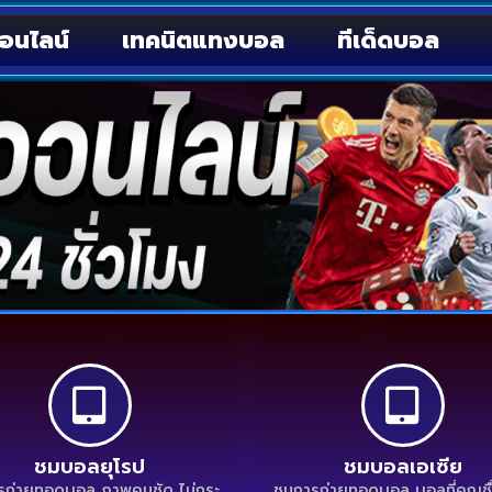
อนไลน์
เทคนิตแทงบอล
ทีเด็ดบอล
ชมบอลยุโรป
ชมบอลเอเซีย
รถ่ายทอดบอล ภาพคมชัด ไม่กระ
ชมการถ่ายทอดบอล บอลที่คุณชื