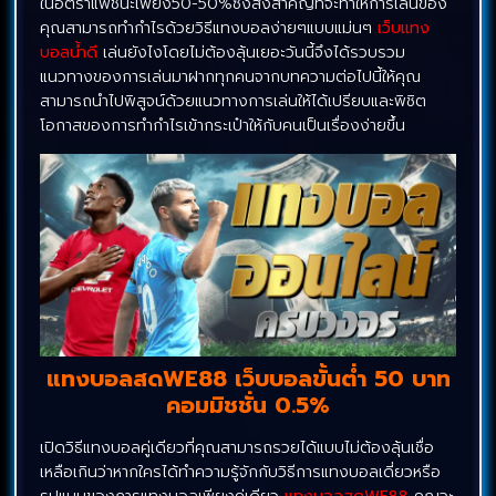
ในอัตราแพ้ชนะเพียง50-50%ซึ่งสิ่งสำคัญที่จะทำให้การเล่นของ
คุณสามารถทำกำไรด้วยวิธีแทงบอลง่ายๆแบบแม่นๆ
เว็บแทง
บอลน้ำดี
เล่นยังไงโดยไม่ต้องลุ้นเยอะวันนี้จึงได้รวบรวม
แนวทางของการเล่นมาฝากทุกคนจากบทความต่อไปนี้ให้คุณ
สามารถนำไปพิสูจน์ด้วยแนวทางการเล่นให้ได้เปรียบและพิชิต
โอกาสของการทำกำไรเข้ากระเป๋าให้กับคนเป็นเรื่องง่ายขึ้น
แทงบอลสดWE88
เว็บบอลขั้นต่ำ 50 บาท
คอมมิชชั่น 0.5%
เปิดวิธีแทงบอลคู่เดียวที่คุณสามารถรวยได้แบบไม่ต้องลุ้นเชื่อ
เหลือเกินว่าหากใครได้ทำความรู้จักกับวิธีการแทงบอลเดี่ยวหรือ