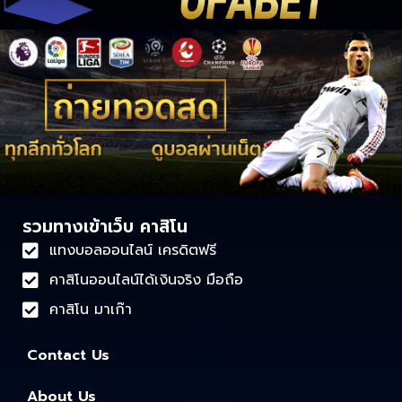
รวมทางเข้าเว็บ คาสิโน
แทงบอลออนไลน์ เครดิตฟรี
คาสิโนออนไลน์ได้เงินจริง มือถือ
คาสิโน มาเก๊า
Contact Us
About Us