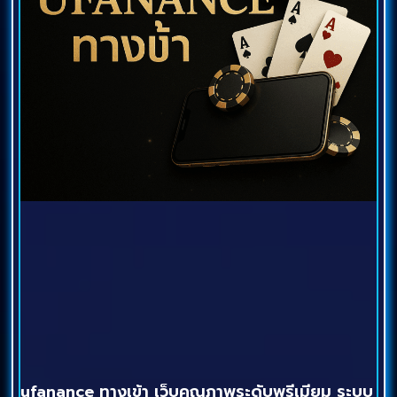
ufanance ทางเข้า เว็บคุณภาพระดับพรีเมียม ระบบ