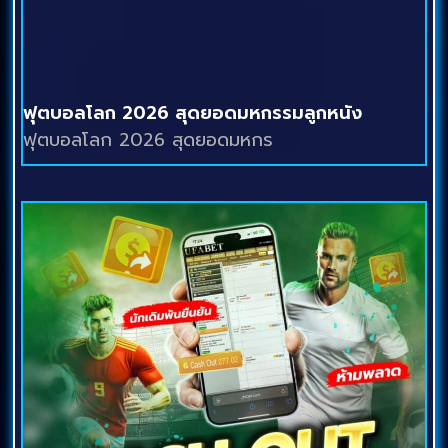
ฟุตบอลโลก 2026 สุดยอดมหกรรมลูกหนัง
ฟุตบอลโลก 2026 สุดยอดมหกร