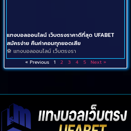
แทงบอลออนไลน์ เว็บตรงราคาดีที่สุด UFABET
สมัครง่าย คืนค่าคอมทุกยอดเสีย
⚽ แทงบอลออนไลน์ เว็บตรงรา
« Previous
1
2
3
4
5
Next »