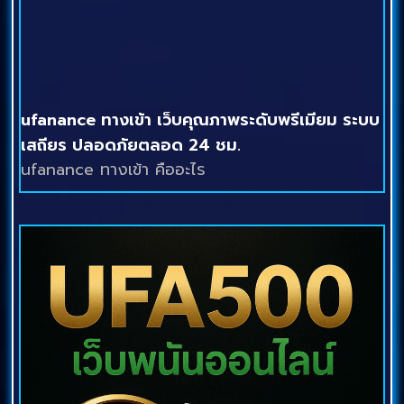
ufanance ทางเข้า เว็บคุณภาพระดับพรีเมียม ระบบ
เสถียร ปลอดภัยตลอด 24 ชม.
ufanance ทางเข้า คืออะไร