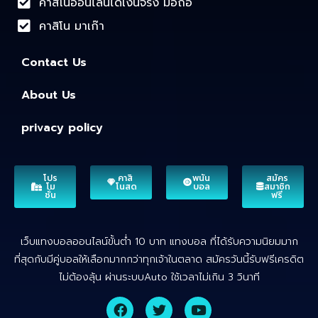
คาสิโนออนไลน์ได้เงินจริง มือถือ
คาสิโน มาเก๊า
Contact Us
About Us
privacy policy
โปร
คาสิ
พนัน
สมัคร
โม
โนสด
บอล
สมาชิก
ชั่น
ฟรี
เว็บแทงบอลออนไลน์ขั้นต่ำ 10 บาท แทงบอล ที่ได้รับความนิยมมาก
ที่สุดกับมีคู่บอลให้เลือกมากกว่าทุกเจ้าในตลาด สมัครวันนี้รับฟรีเครดิต
ไม่ต้องลุ้น ผ่านระบบAuto ใช้เวลาไม่เกิน 3 วินาที