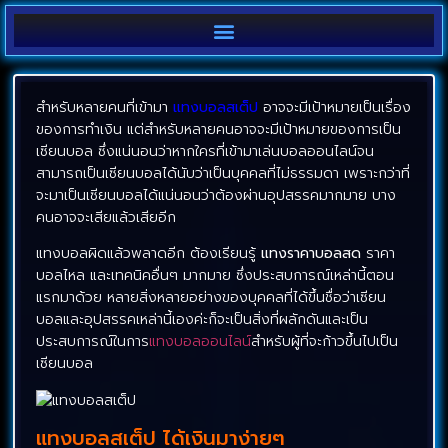
สำหรับหลายคนที่เข้ามา
แทงบอลสเต็ป
อาจจะมีเป้าหมายเป็นเรื่อง
ของการทำเงิน แต่สำหรับหลายคนอาจจะมีเป้าหมายของการเป็น
เซียนบอล ซึ่งแน่นอนว่าหากใครที่เข้ามาเล่นบอลออนไลน์จน
สามารถเป็นเซียนบอลได้นับว่าเป็นบุคคลที่ไม่ธรรมดา เพราะกว่าที่
จะมาเป็นเซียนบอลได้แน่นอนว่าต้องผ่านอุปสรรคมากมาย บาง
คนอาจจะเสียแล้วเสียอีก
แทงบอลผิดแล้วพลาดอีก ต้องเรียนรู้
แทงราคาบอลสด
ราคา
บอลไหล และเทคนิคอื่นๆ มากมาย ซึ่งประสบการณ์เหล่านี้ตอน
แรกมาด้วย หลายสิ่งหลายอย่างของบุคคลที่ได้ขึ้นชื่อว่าเซียน
บอลและอุปสรรคเหล่านี้เองค่ะก็จะเป็นสิ่งที่ผลักดันและเป็น
ประสบการณ์ในการ
แทงบอลออนไลน์
สำหรับผู้ที่จะก้าวขึ้นไปเป็น
เซียนบอล
แทงบอลสเต็ป ได้เงินมาง่ายๆ