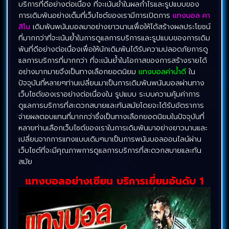
บริการที่ดีอย่างต่อเนื่อง ที่จะเน้นย้ำในผลกำไรและรูปแบบของ
การเดิมพันอย่างเต็มที่เว็บไซต์ของเรามีการเปิดการ
แทงบอล คา
สิโน
เดิมพันพนันบอลมาอย่างยาวนานเพื่อให้ได้สร้างผลประโยชน์
ที่มากกว่าที่จะเน้นย้ำในการดูแลการบริการและรูปแบบของการเดิม
พันที่ดีอย่างต่อเนื่องเพื่อให้นักเดิมพันได้รับความปลอดภัยการดู
แลการบริการที่มากกว่า ที่จะเน้นย้ำในโอกาสของการสร้างรายได้
อย่างมากมายจึงเป็นทางเลือกยอดนิยม
แทงบอลค่าน้ำดี
ใน
ปัจจุบันที่หลายๆท่านเปลี่ยนมาเป็นการเดิมพันพนันบอลผ่านทาง
เว็บไซต์ของเราอย่างต่อเนื่องใน รูปแบบ ระบบความคุ้มค่าการ
ดูแลการบริการที่สะดวกสบายและทันสมัยโดยจะได้รับอัตราการ
จ่ายผลตอบแทนที่มากกว่าซึ่งเป็นทางเลือกยอดนิยมในปัจจุบันที่
หลายท่านเลือกเว็บไซต์ของเราในการเดิมพันมาอย่างยาวนานและ
เปลี่ยนจากการแทงแบบเดิมๆมาเป็นการพนันบอลออนไลน์ผ่าน
เว็บไซต์ที่จะมีคุณภาพการดูแลการบริการที่สะดวกสบายและทัน
สมัย
แทงบอลอย่างเซียน บริการเยี่ยมอันดับ 1