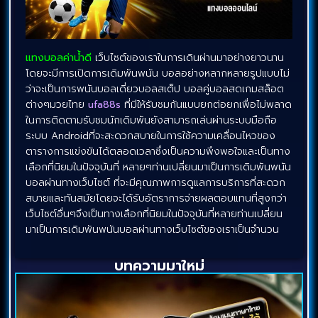
แทงบอลค่าน้ำดี
เว็บไซต์ของเราในการเดินผ่านมาอย่างยาวนาน
โดยจะมีการเปิดการเดิมพันพนัน บอลอย่างหลากหลายรูปแบบไม่
ว่าจะเป็นการพนันบอลเดี่ยวบอลสเต็ป บอลคู่บอลสดเกมสล็อต
ต่างๆมวยไทย
ufa88s
ที่มีให้รับชมกันแบบยกต่อยกเพื่อไม่พลาด
ในการติดตามรับชมนักเดิมพันยังสามารถเล่นผ่านระบบมือถือ
ระบบ Androidที่จะสะดวกสบายในการใช้ความเคลื่อนไหวของ
ตารางการแข่งขันได้ตลอดเวลาซึ่งเป็นความพึงพอใจและเป็นทาง
เลือกที่นิยมในปัจจุบันที่ หลายๆท่านเปลี่ยนมาเป็นการเดิมพันพนัน
บอลผ่านทางเว็บไซต์ ที่จะมีคุณภาพการดูแลการบริการที่สะดวก
สบายและทันสมัยโดยจะได้รับอัตราการจ่ายผลตอบแทนที่สูงกว่า
เว็บไซต์อื่นๆจึงเป็นทางเลือกที่นิยมในปัจจุบันที่หลายท่านเปลี่ยน
มาเป็นการเดิมพันพนันบอลผ่านทางเว็บไซต์ของเราเป็นจำนวน
บทความมาใหม่