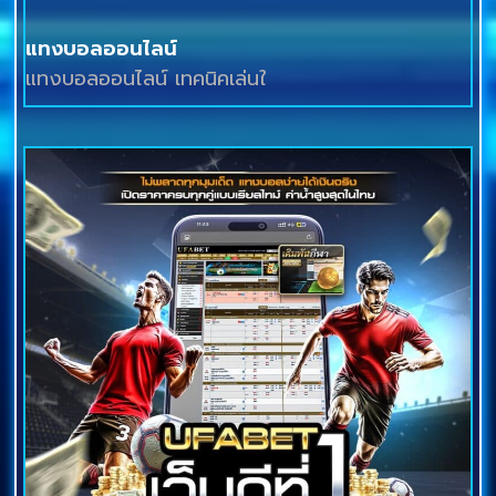
แทงบอลออนไลน์
แทงบอลออนไลน์ เทคนิคเล่นใ