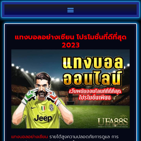
แทงบอลอย่างเซียน โปรโมชั่นที่ดีที่สุด
2023
แทงบอลอย่างเซียน
รายได้สูงความปลอดภัยการดูแล การ