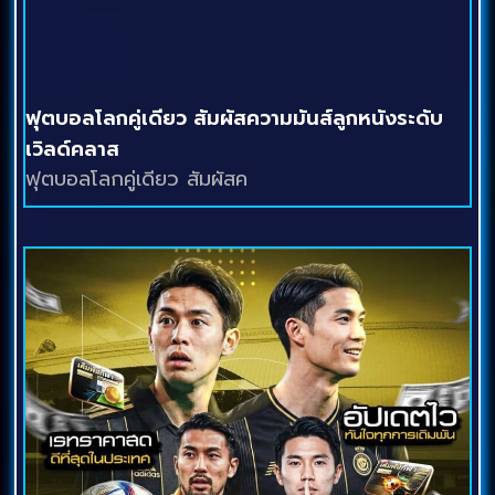
ฟุตบอลโลกคู่เดียว สัมผัสความมันส์ลูกหนังระดับ
เวิลด์คลาส
ฟุตบอลโลกคู่เดียว สัมผัสค