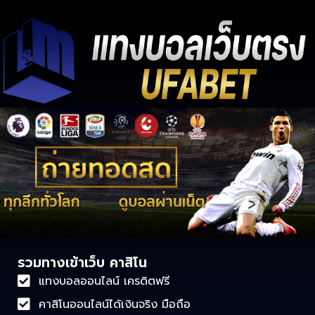
รวมทางเข้าเว็บ คาสิโน
แทงบอลออนไลน์ เครดิตฟรี
คาสิโนออนไลน์ได้เงินจริง มือถือ