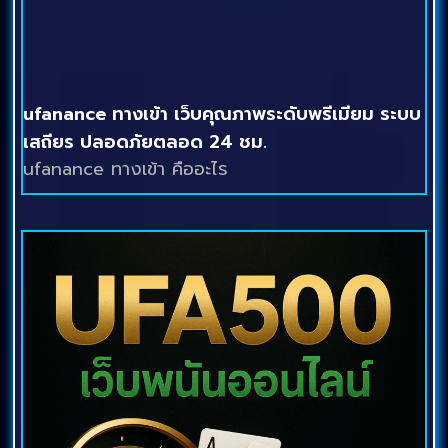
ufanance ทางเข้า เว็บคุณภาพระดับพรีเมียม ระบบ
เสถียร ปลอดภัยตลอด 24 ชม.
ufanance ทางเข้า คืออะไร