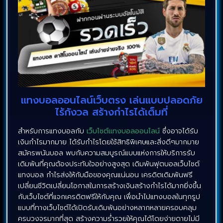
แทงบอลออนไลน์เว็บตรง เล่นแบบปลอดภัย
ไร้กังวล สร้างกำไรได้เต็มที่
สำหรับการแทงบอลกับ
เว็บไซต์แทงบอลออนไลน์
ซึ่งอาจได้รับ
เงินกำไรมากมาย ได้รับกำไรโดยใช้สิทธิพิเศษและสิ่งดีๆมากมาย
สมัครพนันบอล พบกับความสมบูรณ์แบบแห่งการให้บริการรับ
เดิมพันที่คุณต้องประทับใจอย่างสูงสุด เดิมพันฟุตบอลเว็บไซต์
แทงบอล กำไรส่งให้กับมือของคุณแน่นอน เครดิตเดิมพันฟรี
เปลี่ยนชีวิตเปลี่ยนโอกาสในการสร้างเงินสร้างกำไรได้มากยิ่งขึ้น
กับเว็บไซต์ที่แจกเครดิตฟรีให้กับคุณ เพื่อนำไปแทงบอลในทุกรูป
แบบที่ทางเว็บไซต์ได้เปิดรับเดิมพันอย่างหลากหลายครอบคลุม
ครบวงจรมากที่สุด สร้างความร่ำรวยให้คุณได้โดยง่ายดายไม่มี