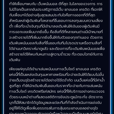
ทำให้เพื่อนๆพบกับ เว็บพนันบอล ดีที่สุด ในโลกของวงการ การ
ไม่มีโรคเป็นลาภอันประเสริฐการมีเว็บ แทงบอล เครดิต ที่แจกให้
กับเพื่อนๆได้อย่างคุ้มสุดแสนประทับใจคือทางออกที่ดีที่สุด
สำหรับเหล่าผู้เดิมพันทั้งหลายที่ชื่นชอบการลงทุนแบบความเสี่ยง
ต่ำ เพื่อที่จะนำเงินทุนที่มีเข้ามาลงเดิมพันให้เงินของผู้เดิมพันมี
การงอกเงยเพิ่มมากยิ่งขึ้น คือสิ่งที่ดีที่หลายคนต่างมีเป้าหมายที่
จะสร้างรายได้ที่เพิ่มมากยิ่งขึ้นให้กับตัวของทุกท่านเอง ด้วยการ
เดิมพันพนันบอลกับสิ่งที่ชื่นชอบกับทีมโปรดปรานหรือตามสิ่งที่
ได้อ่านบทวิเคราะห์มาดูแล้ว และต้องการที่จะเดิมพันพนันบอลเพื่อ
สร้างรายได้ให้พบกับหนทางสู่ความร่ำรวย ที่จะตอบโจทย์กับการ
เดิมพัน
เพียงแค่คุณได้เข้ามาเล่นพนันบนทางเว็บไซต์ แทงบอล เครดิต
แห่งนี้ที่เป็นแหล่งเงินทุนมหาศาลพร้อมที่จะจ่ายเงินให้ได้แบบไม่อั้น
จ่ายเต็มจนจุใจสร้างรายได้อย่างไร้ขีดจำกัด บนเว็บแห่งนี้ที่มีค่าน้ำ
สูงที่สุด ทำให้นักเดิมพันชื่นชอบกับราคาที่จะจ่ายกับการเล่นพนัน
ทางเว็บไซต์ เครดิตฟรีแค่สมัคร แห่งนี้ที่ให้บริการอย่างครบวงจร
ด้วยระบบหน้าต่างที่แสดงสถิติการยิงประตูแม้กระทั่ง อัตราการ
บุกก็มีให้สมาชิกได้ดูข้อมูลและแต่ละทีมที่กำลังดำเนินการแข่งขัน
อยู่ก็ให้ได้ดูเพื่อเพิ่มอรรถรสในการลุ้นขณะแทงบอลอย่างจุใจ
ผ่านทางหน้าจอคอมพิวเตอร์หรือหน้าจอบนมือถือบนสมาร์ทโฟน