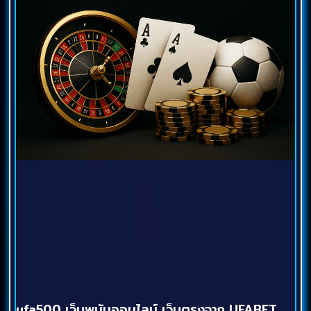
ufa500 เว็บพนันออนไลน์ เว็บตรงจาก UFABET