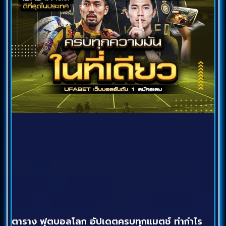
ตาราง ฟุตบอลโลก อัปเดตครบทุกแมตช์ ทำกำไร