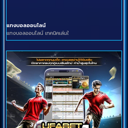
แทงบอลออนไลน์
แทงบอลออนไลน์ เทคนิคเล่นใ