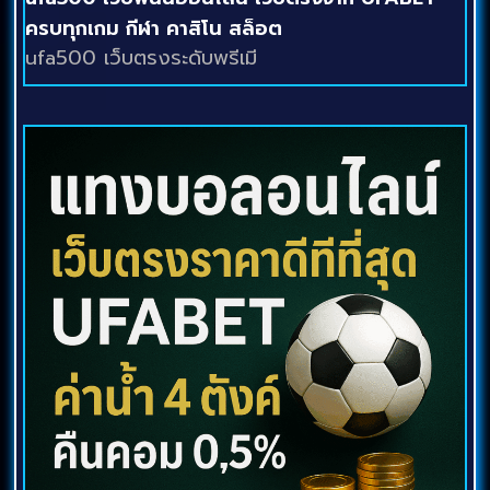
ครบทุกเกม กีฬา คาสิโน สล็อต
ufa500 เว็บตรงระดับพรีเมี