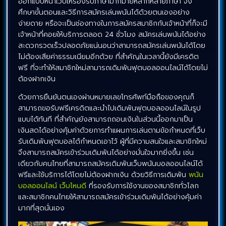
ออกแบบหน้าเว็บให้รองรับภาษามากมายหลากหลายภาษา จึง
ศึกษาขั้นตอนและวิธีการสมัครเล่นพนันได้ด้วยตนเองอย่าง
ง่ายดาย หรือจะเป็นช่องทางในการสมัครสมาชิกกับเจ้าหน้าที่ก็จะมี
เจ้าหน้าที่คอยให้บริการตลอด 24 ชั่วโมง สมัครเล่นพนันได้อย่าง
สะดวกรวดเร็วปลอดภัยแน่นอนว่าสามารถสมัครเล่นพนันได้โดย
ไม่ต้องเสียค่าธรรมเนียมอีกด้วย ที่สำคัญในเวลานี้ยังมีเครดิต
ฟรี ที่จะทำให้สมาชิกใหม่สามารถเดิมพันฟุตบอลออนไลน์ได้โดยไม่
ต้องฝากเงิน
ด้วยการยืนยันตนเองผ่านหมายเลขโทรศัพท์มือถือของคุณก็
สามารถขอรับฟรีเครดิตและนำไปเดิมพันฟุตบอลออนไลน์ในรูป
แบบได้ทันที ที่สำคัญยังสามารถถอนเงินในส่วนนี้ออกมาเป็น
เงินสดได้อย่างคุ้มค่าด้วยการทำแผนการเล่นตามข้อกำหนดที่เว็บ
รับเดิมพันฟุตบอลได้กำหนดเอาไว้ ผู้ที่มีความสนใจและสมาชิกใหม่
จึงสามารถสมัครเข้าร่วมเดิมพันได้อย่างมั่นใจมากยิ่งขึ้น เช่น
เดียวกับคนไทยที่สามารถสมัครเดิมพันเว็บพนันบอลออนไลน์ได้
ฟรีและใช้บริการได้โดยไม่ต้องฝากเงิน ด้วยวิธีการเดิมพัน
พนัน
บอลออนไลน์ เว็บไหนดี
ที่รองรับการใช้งานของสมาชิกทั่วโลก
และสมาชิกคนไทยให้สามารถสมัครเข้าร่วมเดิมพันได้อย่างคุ้มค่า
มากที่สุดนั่นเอง