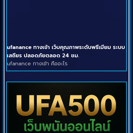
ufanance ทางเข้า เว็บคุณภาพระดับพรีเมียม ระบบ
เสถียร ปลอดภัยตลอด 24 ชม.
ufanance ทางเข้า คืออะไร