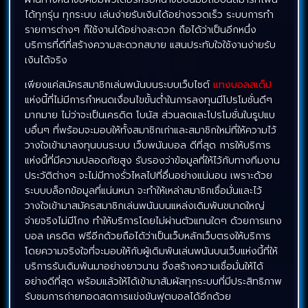
ได้ทุกรุ่น ทุกระบบ เล่นง่ายรับเงินได้อย่างรวดเร็ว ระบบการทำ
รายการต่างๆ ก็ใช้งานได้อย่างสะดวก ถือได้ว่าเป็นอีกหนึ่ง
บริการที่ดีที่สร้างความสะดวกสบาย แสนประทับใจใช้งานง่ายรับ
เงินได้จริง
เพียงแค่สมัครสมาชิกเล่นพนันบนระบบเว็บไซต์
แทงบอลสเต็ป
แห่งนี้ที่ไม่มีการกำหนดเงื่อนไขขั้นต่ำในการลงทุนมีโปรโมชั่นดีๆ
มากมาย ไม่ว่าจะเป็นเครดิต โบนัส ส่วนลดและโปรโมชั่นในรูปแบ
บอื่นๆ ที่พร้อมจะมอบให้ทั้งสมาชิกเก่าและสมาชิกใหม่ที่ให้ความไว้
วางใจเข้ามาลงทุนบนระบบ เว็บพนันบอล ดีที่สุด การให้บริการ
แห่งนี้ที่มีความปลอดภัยสูง รับรองว่าข้อมูลที่ให้ไว้กับทางทีมงาน
ประวัติต่างๆ จะไม่มีทางรั่วไหลไปที่อื่นอย่างแน่นอน เพราะด้วย
ระบบบล็อกข้อมูลที่แน่นหนา จะทำให้เหล่าสมาชิกเชื่อมั่นและไว้
วางใจเข้ามาสมัครสมาชิกเล่นพนันบนแหล่งเดิมพันขนาดใหญ่
จ่ายจริงไม่มีโกง ทำให้บริการโดยไม่ผ่านตัวแทนใดๆ ด้วยการแทง
บอล เครดิต ฟรีอีกด้วยถือได้ว่าเป็นเว็บหลักเว็บตรงให้บริการ
โดยความจริงใจที่จะมอบให้กับผู้เดิมพันเล่นพนันบนเว็บแห่งนี้ที่ให้
บริการรับเดิมพันมาอย่างยาวนาน จึงสร้างความเชื่อมั่นให้ได้
อย่างดีที่สุด พร้อมแล้วให้ได้เข้ามาสัมผัสทุกระบบที่มีประสิทธิภาพ
รับชมการถ่ายทอดสดการแข่งขันฟุตบอลได้อีกด้วย