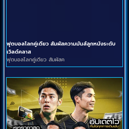
ฟุตบอลโลกคู่เดียว สัมผัสความมันส์ลูกหนังระดับ
เวิลด์คลาส
ฟุตบอลโลกคู่เดียว สัมผัสค