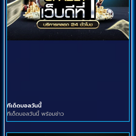
ทีเด็ดบอลวันนี้
ทีเด็ดบอลวันนี้ พร้อมข่าว