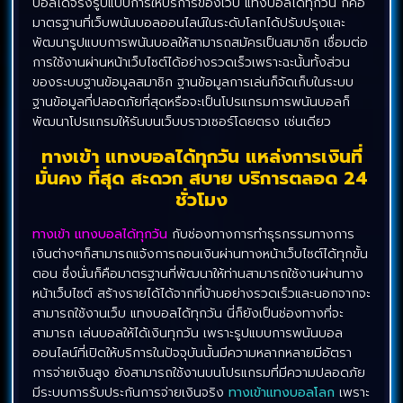
บอลได้จริงรูปแบบการให้บริการของเว็บ แทงบอลได้ทุกวัน ก็คือ
มาตรฐานที่เว็บพนันบอลออนไลน์ในระดับโลกได้ปรับปรุงและ
พัฒนารูปแบบการพนันบอลให้สามารถสมัครเป็นสมาชิก เชื่อมต่อ
การใช้งานผ่านหน้าเว็บไซต์ได้อย่างรวดเร็วเพราะฉะนั้นทั้งส่วน
ของระบบฐานข้อมูลสมาชิก ฐานข้อมูลการเล่นก็จัดเก็บในระบบ
ฐานข้อมูลที่ปลอดภัยที่สุดหรือจะเป็นโปรแกรมการพนันบอลก็
พัฒนาโปรแกรมให้รันบนเว็บบราวเซอร์โดยตรง เช่นเดียว
ทางเข้า แทงบอลได้ทุกวัน แหล่งการเงินที่
มั่นคง ที่สุด สะดวก สบาย บริการตลอด 24
ชั่วโมง
ทางเข้า แทงบอลได้ทุกวัน
กับช่องทางการทำธุรกรรมทางการ
เงินต่างๆก็สามารถแจ้งการถอนเงินผ่านทางหน้าเว็บไซต์ได้ทุกขั้น
ตอน ซึ่งนั่นก็คือมาตรฐานที่พัฒนาให้ท่านสามารถใช้งานผ่านทาง
หน้าเว็บไซต์ สร้างรายได้ได้จากที่บ้านอย่างรวดเร็วและนอกจากจะ
สามารถใช้งานเว็บ แทงบอลได้ทุกวัน นี่ก็ยังเป็นช่องทางที่จะ
สามารถ เล่นบอลให้ได้เงินทุกวัน เพราะรูปแบบการพนันบอล
ออนไลน์ที่เปิดให้บริการในปัจจุบันนั้นมีความหลากหลายมีอัตรา
การจ่ายเงินสูง ยังสามารถใช้งานบนโปรแกรมที่มีความปลอดภัย
มีระบบการรับประกันการจ่ายเงินจริง
ทางเข้าแทงบอลโลก
เพราะ