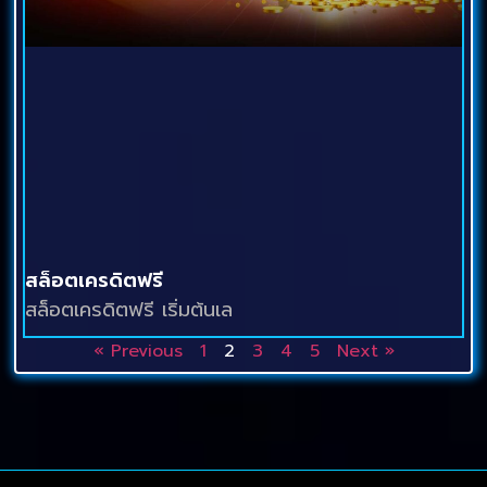
สล็อตเครดิตฟรี
สล็อตเครดิตฟรี เริ่มต้นเล
« Previous
1
2
3
4
5
Next »