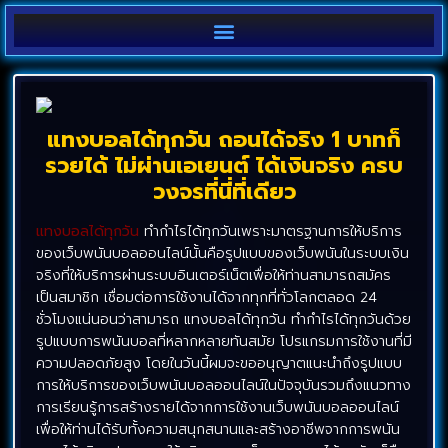
แทงบอลได้ทุกวัน ถอนได้จริง 1 บาทก็
รวยได้ ไม่ผ่านเอเยนต์ ได้เงินจริง ครบ
วงจรที่นี่ที่เดียว
แทงบอลได้ทุกวัน
ทำกำไรได้ทุกวันเพราะมาตรฐานการให้บริการ
ของเว็บพนันบอลออนไลน์นั้นคือรูปแบบของเว็บพนันในระบบเงิน
จริงที่ให้บริการผ่านระบบอินเตอร์เน็ตเพื่อให้ท่านสามารถสมัคร
เป็นสมาชิก เชื่อมต่อการใช้งานได้จากทุกที่ทั่วโลกตลอด 24
ชั่วโมงแน่นอนว่าสามารถ แทงบอลได้ทุกวัน ทำกำไรได้ทุกวันด้วย
รูปแบบการพนันบอลที่หลากหลายทันสมัย โปรแกรมการใช้งานที่มี
ความปลอดภัยสูง โดยในวันนี้ผมจะขออนุญาตแนะนำถึงรูปแบบ
การให้บริการของเว็บพนันบอลออนไลน์ในปัจจุบันรวมถึงแนวทาง
การเรียนรู้การสร้างรายได้จากการใช้งานเว็บพนันบอลออนไลน์
เพื่อให้ท่านได้รับทั้งความสนุกสนานและสร้างอาชีพจากการพนัน