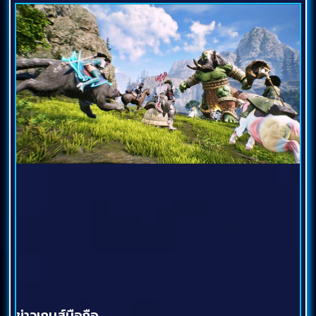
ข่าวเกมส์มือถือ