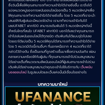
ฝากเงินขั้นต่ำแค่เพียง 100 บาท สามารถเล่นพนันอะไรได้บ้าง
ซึ่งวันนี้เพื่อให้คุณสามารถทำความเข้าใจได้ง่ายยิ่งขึ้น เราจึงได้
แบ่งหมวดหมู่ของการพนันออนไลน์ออกเป็น 5 หมวดใหญ่ๆเพื่อ
ให้คุณสามารถทำความเข้าใจได้ง่ายยิ่งขึ้น โดย 5 หมวดที่เราจะนำ
เสนอให้กับผู้เล่นจะมีหมวดใดบ้าง เรามาทำความเข้าใจกันได้
เลยUFABET ฝาก100 สามารถเดิมพันได้ 5 หมวดใหญ่ๆดังนี้
สำหรับใครที่สนใจ UFABET ฝาก100 บอกได้เลยว่าคุณสามารถ
เข้าไปเล่นพนันออนไลน์ได้ทุกชนิด เดิมพันกันได้แบบจุใจไปเลย
โดยเราได้แบ่งเป็น 5 หมวดให้คุณได้สามารถทำความเข้าใจได้ง่าย
โดย 5 หมวดมีดังนี้เกมอื่นๆ ที่นอกเหนือจาก 4 หมวดที่เราได้
กล่าวไว้ข้างต้น ซึ่งเป็นเกมที่ถูกสร้างขึ้นมาเพื่อความบันเทิง ผ่อน
คลายความเครียดให้กับผู้เล่น ที่คุณสามารถเข้าไปร่วมสนุกสนาน
ได้อย่างเต็มที่หมวดเกมส์พนันออนไลน์ที่ผู้เล่นสามารถเข้าไปร่วม
เดิมพันได้อย่างสนุกสนานว่าคุณจะเข้าไปใช้บริการกับ
เว็บพนัน
บอลออนไลน์
ในรูปแบบใดและเว็บแห่งนั้นมีเงื่อนไขอย่างไร
บทความมาใหม่