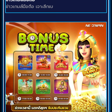
ข่าวเกมส์มือถือ เจาะลึกเบ