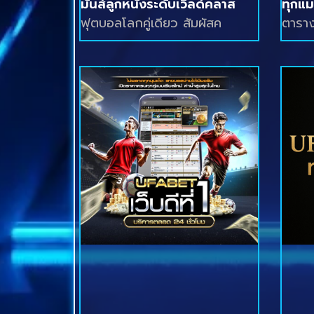
มันส์ลูกหนังระดับเวิลด์คลาส
ทุกแม
ฟุตบอลโลกคู่เดียว สัมผัสค
ตารา