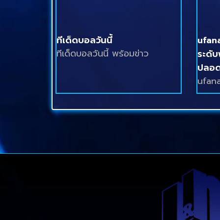
ทีเด็ดบอลวันนี้
ufana
ทีเด็ดบอลวันนี้ พร้อมข่าว
ระดับ
ปลอด
ufana