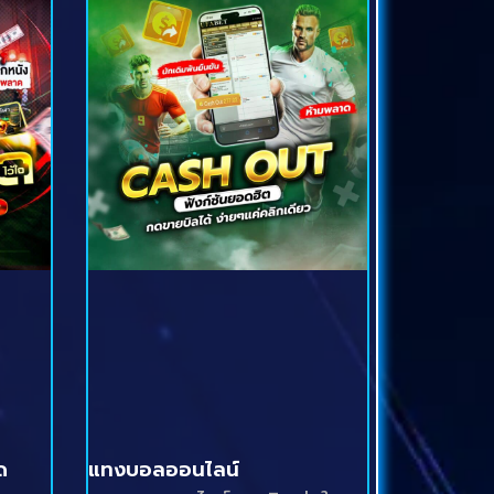
ด
แทงบอลออนไลน์