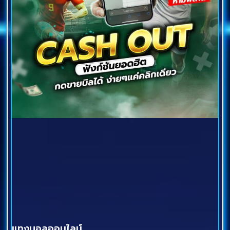
แทงบอลออนไลน์