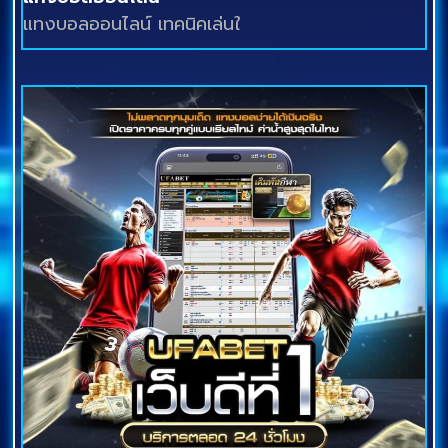
แทงบอลออนไลน์ เทคนิคเล่นใ