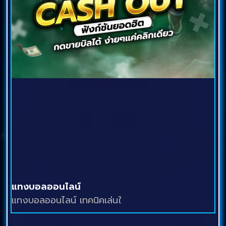
แทงบอลออนไลน์
แทงบอลออนไลน์ เทคนิคเล่นใ