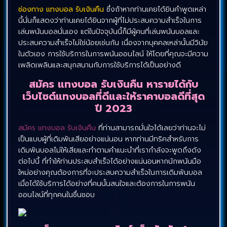
ช่องทาง แทงบอล รับเงินคืน
ซึ่งถ้าหากท่านเคยได้ยินคำพูดเหล่า
นี้นั่นก็แสดงว่าท่านเคยได้ยินจากผู้ที่ไม่ประสบความสำเร็จในการ
เล่นพนันบอลนั่นเอง แต่ในปัจจุบันนี้ก็มีผู้คนที่เล่นพนันบอลและ
ประสบความสำเร็จไม่ใช่น้อยเช่นกัน เนื่องจากบุคคลเหล่านั้นมีวินัย
ในตัวเอง การใช้บริการในการพนันออนไลน์ ให้โดยที่คุณจะมีความ
เพลิดเพลินและสนุกสนานกับการใช้บริการได้เป็นอย่างดี
สมัคร แทงบอล รับเงินคืน หารายได้กับ
เว็บไซต์แทงบอลที่ดีและให้ราคาบอลดีที่สุด
ปี 2023
สมัคร แทงบอล รับเงินคืน
ที่ท่านสามารถมั่นใจได้เลยว่าท่านจะไม่
เป็นแบบผู้ที่เดิมพันเสียอย่างแน่นอน หากท่านมีทริคสำหรับการ
เดิมพันบอลไม่ให้เสียและทำตามคำแนะนำที่เรากำลังจะพูดถึงดัง
ต่อไปนี้ ที่ทำให้ท่านประสบสำเร็จได้อย่างแน่นอนหากนักพนันมือ
ใหม่อย่างคุณต้องการที่จะประสบความสำเร็จในการเดิมพันบอล
เมื่อได้ใช้บริการได้อย่างที่คนนั้นสนใจและต้องการในการพนัน
ออนไลน์ที่ทุกคนในชื่นชอบ