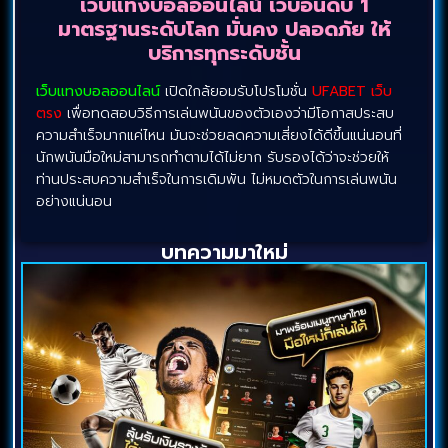
เว็บแทงบอลออนไลน์ เว็บอันดับ 1
มาตรฐานระดับโลก มั่นคง ปลอดภัย ให้
บริการทุกระดับชั้น
เว็บแทงบอลออนไลน์
เปิดใกล้ยอมรับโปรโมชั่น
UFABET เว็บ
ตรง
เพื่อทดสอบวิธีการเล่นพนันของตัวเองว่ามีโอกาสประสบ
ความสำเร็จมากแค่ไหน มันจะช่วยลดความเสี่ยงได้ดีขึ้นแน่นอนที่
นักพนันมือใหม่สามารถทำตามได้ไม่ยาก รับรองได้ว่าจะช่วยให้
ท่านประสบความสำเร็จในการเดิมพัน ไม่หมดตัวในการเล่นพนัน
อย่างแน่นอน
บทความมาใหม่