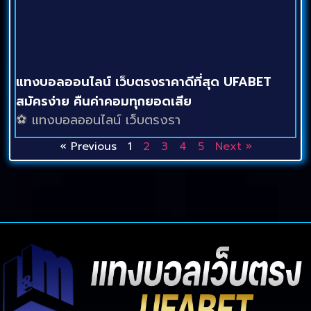
แทงบอลออนไลน์ เว็บตรงราคาดีที่สุด UFABET
สมัครง่าย คืนค่าคอมทุกยอดเสีย
⚽ แทงบอลออนไลน์ เว็บตรงรา
« Previous
1
2
3
4
5
Next »