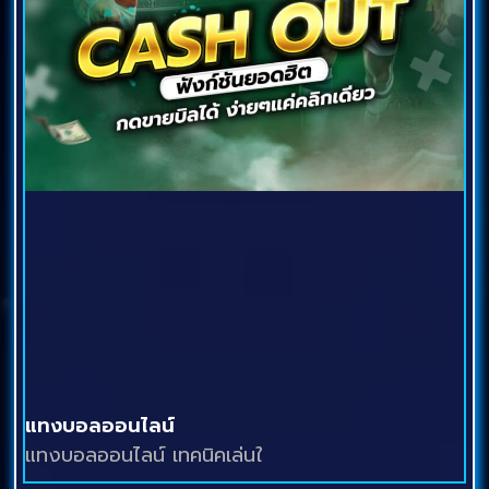
แทงบอลออนไลน์
แทงบอลออนไลน์ เทคนิคเล่นใ