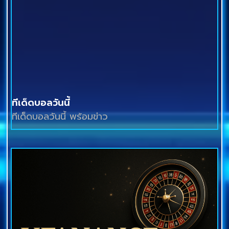
ทีเด็ดบอลวันนี้
ทีเด็ดบอลวันนี้ พร้อมข่าว