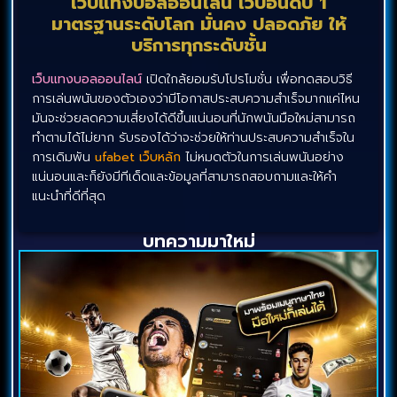
เว็บแทงบอลออนไลน์ เว็บอันดับ 1
มาตรฐานระดับโลก มั่นคง ปลอดภัย ให้
บริการทุกระดับชั้น
เว็บแทงบอลออนไลน์
เปิดใกล้ยอมรับโปรโมชั่น เพื่อทดสอบวิธี
การเล่นพนันของตัวเองว่ามีโอกาสประสบความสำเร็จมากแค่ไหน
มันจะช่วยลดความเสี่ยงได้ดีขึ้นแน่นอนที่นักพนันมือใหม่สามารถ
ทำตามได้ไม่ยาก รับรองได้ว่าจะช่วยให้ท่านประสบความสำเร็จใน
การเดิมพัน
ufabet เว็บหลัก
ไม่หมดตัวในการเล่นพนันอย่าง
แน่นอนและก็ยังมีทีเด็ดและข้อมูลที่สามารถสอบถามและให้คำ
แนะนำที่ดีที่สุด
บทความมาใหม่