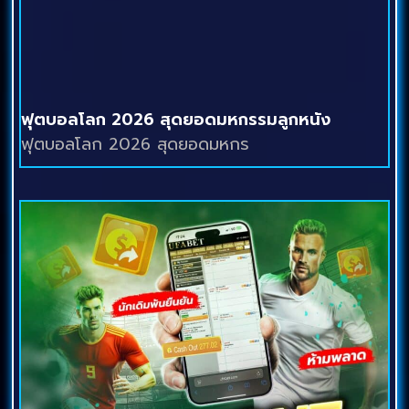
ฟุตบอลโลก 2026 สุดยอดมหกรรมลูกหนัง
ฟุตบอลโลก 2026 สุดยอดมหกร