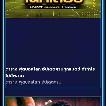
ตาราง ฟุตบอลโลก อัปเดตครบทุกแมตช์ ทำกำไร
ไม่มีพลาด
ตาราง ฟุตบอลโลก อัปเดตครบ