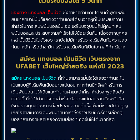
ด้วยระบบออโต้ 5 วินาที
ช่องทาง แทงบอล เป็นชีวิต
ซึ่งถ้าหากท่านเคยได้ยินคำพูดเหล่น
ยนยาสทมานี้นั่นก็แสดงว่าท่านเคยได้ยินจากผู้ที่ไม่ประสบความ
สำเร็จในการเล่นพนันบอลนั่นเอง แต่ในปัจจุบันนี้ก็มีผู้คนที่เล่น
พนันบอลและประสบความสำเร็จไม่ใช่น้อยเช่นกัน เนื่องจากบุคคล
เหล่านั้นมีวินัยในตัวเอง เรายังไม่มีการรับวางเดิมพันกับความสุข
กันมากนัก หรือถ้าจะมีการรับวางเดิมพันก็เป็นโอกาสที่ทำได้ยาก
สมัคร แทงบอล เป็นชีวิต เว็บตรงจาก
UFABET เว็บใหญ่จ่ายจริง แห่งปี 2023
สมัคร แทงบอล เป็นชีวิต
ที่ท่านสามารถมั่นใจได้เลยว่าท่านจะไม่
เป็นแบบผู้ที่เดิมพันเสียอย่างแน่นอน หากท่านมีทริคสำหรับการ
เดิมพันบอลไม่ให้เสียและทำตามคำแนะนำที่เรากำลังจะพูดถึงดัง
ต่อไปนี้ ที่ทำให้ท่านประสบสำเร็จได้อย่างแน่นอนหากนักพนันมือ
ใหม่อย่างคุณต้องการที่จะประสบความสำเร็จเพื่อที่เราจะได้ไม่สูญ
เสียโอกาสในการเดิมพันมากนักเราจึงอาจปรับใช้วิธีการเลือกคู่
บอลที่สามารถหลีกเลี่ยงความเสี่ยงที่เกิดขึ้นให้ได้มากที่สุด