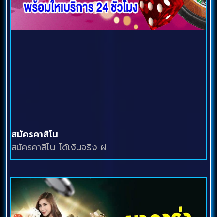
สมัครคาสิโน
สมัครคาสิโน ได้เงินจริง ฝ