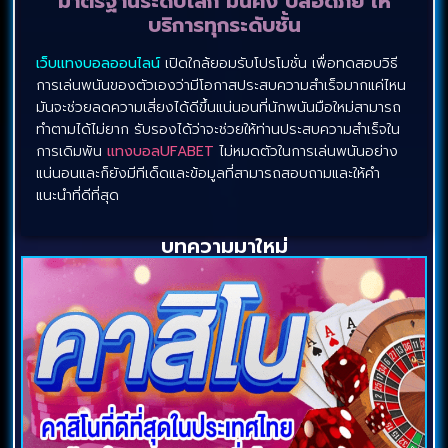
มาตรฐานระดับโลก มั่นคง ปลอดภัย ให้
บริการทุกระดับชั้น
เว็บแทงบอลออนไลน์
เปิดใกล้ยอมรับโปรโมชั่น เพื่อทดสอบวิธี
การเล่นพนันของตัวเองว่ามีโอกาสประสบความสำเร็จมากแค่ไหน
มันจะช่วยลดความเสี่ยงได้ดีขึ้นแน่นอนที่นักพนันมือใหม่สามารถ
ทำตามได้ไม่ยาก รับรองได้ว่าจะช่วยให้ท่านประสบความสำเร็จใน
การเดิมพัน
แทงบอลUFABET
ไม่หมดตัวในการเล่นพนันอย่าง
แน่นอนและก็ยังมีทีเด็ดและข้อมูลที่สามารถสอบถามและให้คำ
แนะนำที่ดีที่สุด
บทความมาใหม่