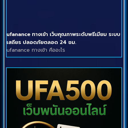
ufanance ทางเข้า เว็บคุณภาพระดับพรีเมียม ระบบ
เสถียร ปลอดภัยตลอด 24 ชม.
ufanance ทางเข้า คืออะไร