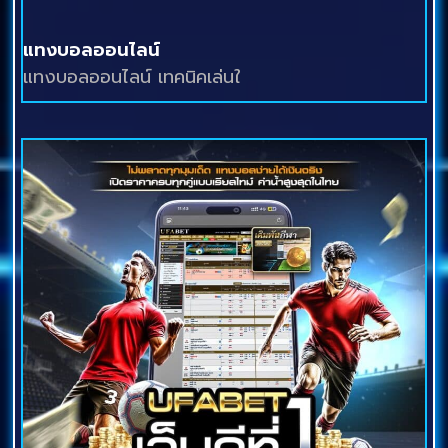
แทงบอลออนไลน์
แทงบอลออนไลน์ เทคนิคเล่นใ