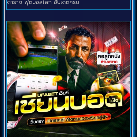
ตาราง ฟุตบอลโลก อัปเดตครบ