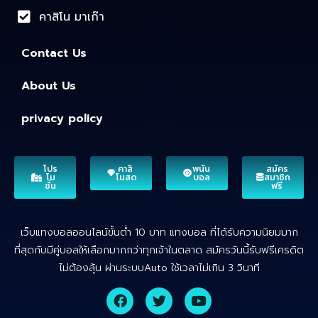
คาสิโน มาเก๊า
Contact Us
About Us
privacy policy
โปร
คาสิ
พนัน
สมัคร
โม
โนสด
บอล
สมาชิก
ชั่น
ฟรี
เว็บแทงบอลออนไลน์ขั้นต่ำ 10 บาท แทงบอล ที่ได้รับความนิยมมาก
ที่สุดกับมีคู่บอลให้เลือกมากกว่าทุกเจ้าในตลาด สมัครวันนี้รับฟรีเครดิต
ไม่ต้องลุ้น ผ่านระบบAuto ใช้เวลาไม่เกิน 3 วินาที