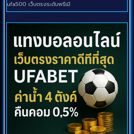
ufa500 เว็บตรงระดับพรีเมี