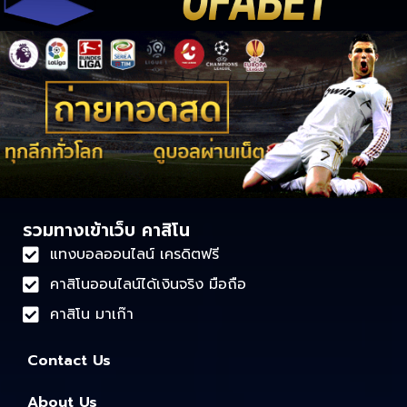
รวมทางเข้าเว็บ คาสิโน
แทงบอลออนไลน์ เครดิตฟรี
คาสิโนออนไลน์ได้เงินจริง มือถือ
คาสิโน มาเก๊า
Contact Us
About Us