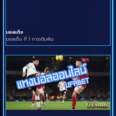
บอลเต็ง
บอลเต็ง ที่ 1 การเดิมพัน