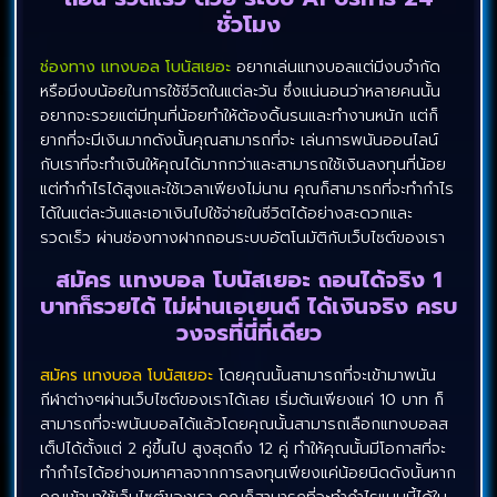
ชั่วโมง
ช่องทาง แทงบอล โบนัสเยอะ
อยากเล่นแทงบอลแต่มีงบจำกัด
หรือมีงบน้อยในการใช้ชีวิตในแต่ละวัน ซึ่งแน่นอนว่าหลายคนนั้น
อยากจะรวยแต่มีทุนที่น้อยทำให้ต้องดิ้นรนและทำงานหนัก แต่ก็
ยากที่จะมีเงินมากดังนั้นคุณสามารถที่จะ เล่นการพนันออนไลน์
กับเราที่จะทำเงินให้คุณได้มากกว่าและสามารถใช้เงินลงทุนที่น้อย
แต่ทำกำไรได้สูงและใช้เวลาเพียงไม่นาน คุณก็สามารถที่จะทำกำไร
ได้ในแต่ละวันและเอาเงินไปใช้จ่ายในชีวิตได้อย่างสะดวกและ
รวดเร็ว ผ่านช่องทางฝากถอนระบบอัตโนมัติกับเว็บไซต์ของเรา
สมัคร แทงบอล โบนัสเยอะ ถอนได้จริง 1
บาทก็รวยได้ ไม่ผ่านเอเยนต์ ได้เงินจริง ครบ
วงจรที่นี่ที่เดียว
สมัคร แทงบอล โบนัสเยอะ
โดยคุณนั้นสามารถที่จะเข้ามาพนัน
กีฬาต่างๆผ่านเว็บไซต์ของเราได้เลย เริ่มต้นเพียงแค่ 10 บาท ก็
สามารถที่จะพนันบอลได้แล้วโดยคุณนั้นสามารถเลือกแทงบอลส
เต็ปได้ตั้งแต่ 2 คู่ขึ้นไป สูงสุดถึง 12 คู่ ทำให้คุณนั้นมีโอกาสที่จะ
ทำกำไรได้อย่างมหาศาลจากการลงทุนเพียงแค่น้อยนิดดังนั้นหาก