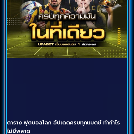
ตาราง ฟุตบอลโลก อัปเดตครบทุกแมตช์ ทำกำไร
ไม่มีพลาด