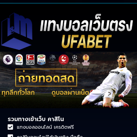
รวมทางเข้าเว็บ คาสิโน
แทงบอลออนไลน์ เครดิตฟรี