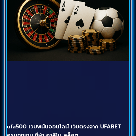
ufa500 เว็บพนันออนไลน์ เว็บตรงจาก UFABET
ครบทุกเกม กีฬา คาสิโน สล็อต