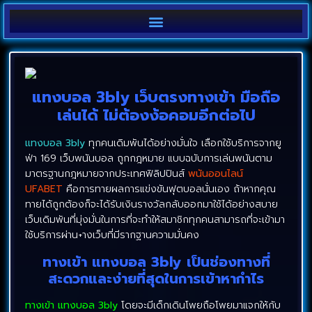
แทงบอล 3bly เว็บตรงทางเข้า มือถือ
เล่นได้ ไม่ต้องง้อคอมอีกต่อไป
แทงบอล 3bly
ทุกคนเดิมพันได้อย่างมั่นใจ เลือกใช้บริการจากยู
ฟ่า 169 เว็บพนันบอล ถูกกฎหมาย แบบฉบับการเล่นพนันตาม
มาตรฐานกฎหมายจากประเทศฟิลิปปินส์
พนันออนไลน์
UFABET
คือการทายผลการแข่งขันฟุตบอลนั่นเอง ถ้าหากคุณ
ทายได้ถูกต้องก็จะได้รับเงินรางวัลกลับออกมาใช้ได้อย่างสบาย
เว็บเดิมพันที่มุ่งมั่นในการที่จะทำให้สมาชิกทุกคนสามารถที่จะเข้ามา
ใช้บริการผ่าน+างเว็บที่มีรากฐานความมั่นคง
ทางเข้า แทงบอล 3bly เป็นช่องทางที่
สะดวกและง่ายที่สุดในการเข้าหากำไร
ทางเข้า แทงบอล 3bly
โดยจะมีเด็กเดินโพยถือโพยมาแจกให้กับ