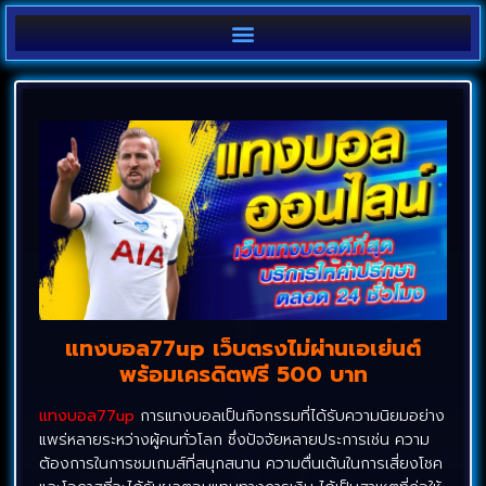
แทงบอล77up เว็บตรงไม่ผ่านเอเย่นต์
พร้อมเครดิตฟรี 500 บาท
แทงบอล77up
การแทงบอลเป็นกิจกรรมที่ได้รับความนิยมอย่าง
แพร่หลายระหว่างผู้คนทั่วโลก ซึ่งปัจจัยหลายประการเช่น ความ
ต้องการในการชมเกมส์ที่สนุกสนาน ความตื่นเต้นในการเสี่ยงโชค