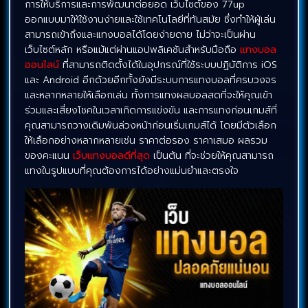
การให้บริการและการพัฒนาต่อยอด เว็บไซต์ของ 77up
ออกแบบมาให้ใช้งานง่ายและใช้เทคโนโลยีที่ทันสมัย ซึ่งทำให้ผู้เล่น
สามารถเข้าถึงและแทงบอลได้โดยง่ายดาย ไม่ว่าจะเป็นผ่าน
เว็บไซต์หลัก หรือแม้แต่ผ่านแอปพลิเคชันสำหรับมือถือ
แทงบอล
ออนไลน์
ที่สามารถติดตั้งได้ในอุปกรณ์ที่ใช้ระบบปฏิบัติการ iOS
และ Android อีกด้วยอีกทั้งยังมีระบบการแทงบอลที่ครบวงจร
และหลากหลายให้เลือกเล่น ทั้งการแทงผลบอลสดที่จะให้คุณเข้า
ร่วมและเสี่ยงโชคในเวลาเกิดการแข่งขัน และการแทงก่อนเกมส์ที่
คุณสามารถวางเดิมพันล่วงหน้าก่อนเริ่มเกมส์ได้ โดยมีตัวเลือก
ให้เลือกอย่างหลากหลายเช่น ราคาต่อรอง ราคาเสมอ ผลรวม
ของคะแนน
เว็บแทงบอลดีที่สุด
เป็นต้น ที่จะช่วยให้คุณสามารถ
แทงในรูปแบบที่คุณต้องการได้อย่างแม่นยำและตรงใจ