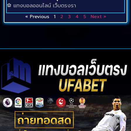
⚽ แทงบอลออนไลน์ เว็บตรงรา
« Previous
1
2
3
4
5
Next »