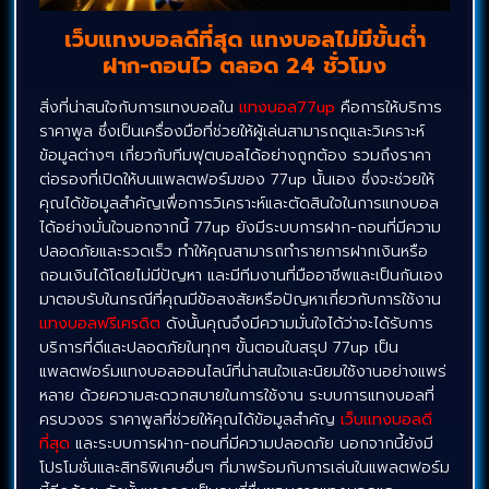
เว็บแทงบอลดีที่สุด แทงบอลไม่มีขั้นต่ำ
ฝาก-ถอนไว ตลอด 24 ชั่วโมง
สิ่งที่น่าสนใจกับการแทงบอลใน
แทงบอล77up
คือการให้บริการ
ราคาพูล ซึ่งเป็นเครื่องมือที่ช่วยให้ผู้เล่นสามารถดูและวิเคราะห์
ข้อมูลต่างๆ เกี่ยวกับทีมฟุตบอลได้อย่างถูกต้อง รวมถึงราคา
ต่อรองที่เปิดให้บนแพลตฟอร์มของ 77up นั้นเอง ซึ่งจะช่วยให้
คุณได้ข้อมูลสำคัญเพื่อการวิเคราะห์และตัดสินใจในการแทงบอล
ได้อย่างมั่นใจนอกจากนี้ 77up ยังมีระบบการฝาก-ถอนที่มีความ
ปลอดภัยและรวดเร็ว ทำให้คุณสามารถทำรายการฝากเงินหรือ
ถอนเงินได้โดยไม่มีปัญหา และมีทีมงานที่มืออาชีพและเป็นกันเอง
มาตอบรับในกรณีที่คุณมีข้อสงสัยหรือปัญหาเกี่ยวกับการใช้งาน
แทงบอลฟรีเครดิต
ดังนั้นคุณจึงมีความมั่นใจได้ว่าจะได้รับการ
บริการที่ดีและปลอดภัยในทุกๆ ขั้นตอนในสรุป 77up เป็น
แพลตฟอร์มแทงบอลออนไลน์ที่น่าสนใจและนิยมใช้งานอย่างแพร่
หลาย ด้วยความสะดวกสบายในการใช้งาน ระบบการแทงบอลที่
ครบวงจร ราคาพูลที่ช่วยให้คุณได้ข้อมูลสำคัญ
เว็บแทงบอลดี
ที่สุด
และระบบการฝาก-ถอนที่มีความปลอดภัย นอกจากนี้ยังมี
โปรโมชั่นและสิทธิพิเศษอื่นๆ ที่มาพร้อมกับการเล่นในแพลตฟอร์ม