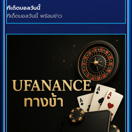
ทีเด็ดบอลวันนี้
ทีเด็ดบอลวันนี้ พร้อมข่าว