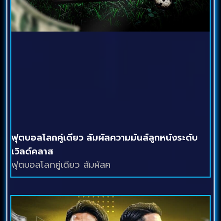
ฟุตบอลโลกคู่เดียว สัมผัสความมันส์ลูกหนังระดับ
เวิลด์คลาส
ฟุตบอลโลกคู่เดียว สัมผัสค