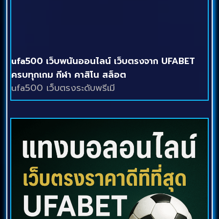
ufa500 เว็บพนันออนไลน์ เว็บตรงจาก UFABET
ครบทุกเกม กีฬา คาสิโน สล็อต
ufa500 เว็บตรงระดับพรีเมี