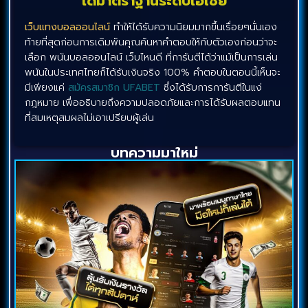
ได้มาตราฐานระดับเอเชีย
เว็บแทงบอลออนไลน์
ทำให้ได้รับความนิยมมากขึ้นเรื่อยๆนั่นเอง
ท้ายที่สุดก่อนการเดิมพันคุณค้นหาคำตอบให้กับตัวเองก่อนว่าจะ
เลือก พนันบอลออนไลน์ เว็บไหนดี ที่การันตีได้ว่าแม้เป็นการเล่น
พนันในประเทศไทยก็ได้รับเงินจริง 100% คำตอบในตอนนี้เห็นจะ
มีเพียงแค่
สมัครสมาชิก UFABET
ซึ่งได้รับการการันตีในแง่
กฎหมาย เพื่ออธิบายถึงความปลอดภัยและการได้รับผลตอบแทน
ที่สมเหตุสมผลไม่เอาเปรียบผู้เล่น
บทความมาใหม่