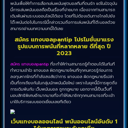
พนันเพื่อให้ทำการเลือกเล่นพนันฟุตบอลทีมที่ตนรัก แต่ในปัจจุบัน
นี้การเล่นพนันบอลถือเป็นเรื่องที่ง่ายมาก เนื่องจากท่านสามารถ
เดิมพันผ่านระบบออนไลน์ได้เอง โดยที่ไม่ต้องเดินทางไกลไปยัง
โต๊ะพนันต่อไปในกรณีนี้กล่าวรวมถึงการเล่นพนันที่โตีะบอลด้วย
สามารถอ่านบทความบทนี้ได้เลย
สมัคร แทงบอลpantip โปรโมชั่นมาแรง
รูปแบบการพนันที่หลากหลาย ดีที่สุด ปี
2023
สมัคร แทงบอลpantip
ที่จะทำให้ท่านสามารถรู้คำตอบได้ในทันที
ทำความเข้าใจ แทงบอล ผิดกฎหมายไหมที่ทุกคนควรรู้ก่อนการ
ลงทุนหากใครที่กำลังสงสัยว่าการ แทงบอล ผิดกฎหมายรึเปล่า
เป็นที่ถกเถียงกันในกลุ่มนักพนันมือใหม่ เพราะในยุคนี้มีการพูดถึง
การเดิมพันกับ เว็บพนันบอล ถูกกฎหมาย นอกจากนี้เป็นเว็บที่
มอบสิทธิพิเศษอีกมากมายที่จะทำให้สมาชิกทุกคนสามารถที่จะเข้า
มาใช้บริการแบบยอดเยี่ยมเลยทีเดียว
เว็บแทงบอลออนไลน์ พนันออนไลน์อันดับ 1