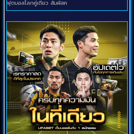
ฟุตบอลโลกคู่เดียว สัมผัสค