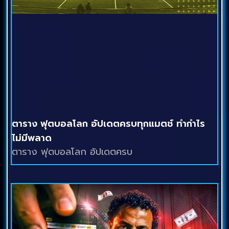
ตาราง ฟุตบอลโลก อัปเดตครบทุกแมตช์ ทำกำไร
ไม่มีพลาด
ตาราง ฟุตบอลโลก อัปเดตครบ