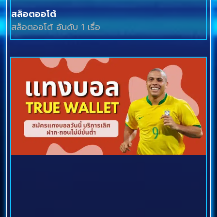
สล็อตออโต้
สล็อตออโต้ อันดับ 1 เรื่อ