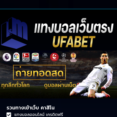
รวมทางเข้าเว็บ คาสิโน
แทงบอลออนไลน์ เครดิตฟรี