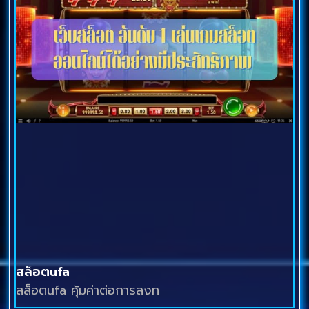
สล็อตufa
สล็อตufa คุ้มค่าต่อการลงท