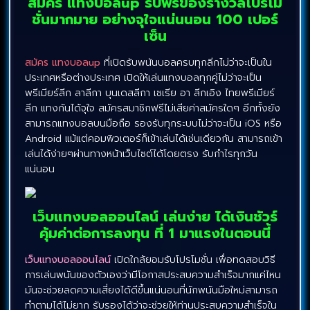
สมัคร แทงบอลup รับฟรีของรางวัลโปรโม
ชั่นมากมาย อย่างจุใจแน่นนอน 100 เปอร์
เซ็น
สมัคร แทงบอลup
ที่เปิดรับพนันบอลครบทุกลีกไม่ว่าจะเป็นใน
ประเทศหรือต่างประเทศ เปิดให้เล่นแทงบอลทุกคู่ไม่ว่าจะเป็น
พรีเมียร์ลีก ลาลีกา บุนเดสลีกา เซเรีย อา ลีกเอิง ไทยพรีเมียร์
ลีก แทงกันได้จุใจ สมัครสมาชิกฟรีไม่เสียค่าสมัครใดๆ อีกทั้งยัง
สามารถแทงบอลบนมือถือ รองรับทุกระบบไม่ว่าจะเป็น iOS หรือ
Android แม้แต่คอมพิวเตอร์ก็เข้าเล่นได้เช่นเดียวกัน สามารถเข้า
เล่นได้ง่ายๆผ่านทางหน้าเว็บไซต์ได้โดยตรง รับกำไรทุกวัน
แน่นอน
เว็บแทงบอลออนไลน์ เล่นง่าย ได้เงินชัวร์
คุ้มค่าต่อการลงทุน ที่ 1 มาแรงในตอนนี้
เว็บแทงบอลออนไลน์
เปิดใกล้ยอมรับโปรโมชั่น เพื่อทดสอบวิธี
การเล่นพนันของตัวเองว่ามีโอกาสประสบความสำเร็จมากแค่ไหน
มันจะช่วยลดความเสี่ยงได้ดีขึ้นแน่นอนที่นักพนันมือใหม่สามารถ
ทำตามได้ไม่ยาก รับรองได้ว่าจะช่วยให้ท่านประสบความสำเร็จใน