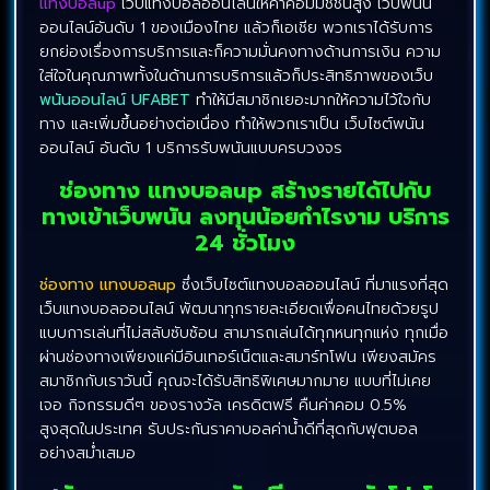
แทงบอลup
เว็บแทงบอลออนไลน์ให้ค่าคอมมิชชั่นสูง เว็บพนัน
ออนไลน์อันดับ 1 ของเมืองไทย แล้วก็เอเชีย พวกเราได้รับการ
ยกย่องเรื่องการบริการและก็ความมั่นคงทางด้านการเงิน ความ
ใส่ใจในคุณภาพทั้งในด้านการบริการแล้วก็ประสิทธิภาพของเว็บ
พนันออนไลน์ UFABET
ทำให้มีสมาชิกเยอะมากให้ความไว้ใจกับ
ทาง และเพิ่มขึ้นอย่างต่อเนื่อง ทำให้พวกเราเป็น เว็บไซต์พนัน
ออนไลน์ อันดับ 1 บริการรับพนันแบบครบวงจร
ช่องทาง แทงบอลup สร้างรายได้ไปกับ
ทางเข้าเว็บพนัน ลงทุนน้อยกำไรงาม บริการ
24 ชั่วโมง
ช่องทาง แทงบอลup
ซึ่งเว็บไซต์แทงบอลออนไลน์ ที่มาแรงที่สุด
เว็บแทงบอลออนไลน์ พัฒนาทุกรายละเอียดเพื่อคนไทยด้วยรูป
แบบการเล่นที่ไม่สลับซับซ้อน สามารถเล่นได้ทุกหนทุกแห่ง ทุกเมื่อ
ผ่านช่องทางเพียงแค่มีอินเทอร์เน็ตและสมาร์ทโฟน เพียงสมัคร
สมาชิกกับเราวันนี้ คุณจะได้รับสิทธิพิเศษมากมาย แบบที่ไม่เคย
เจอ กิจกรรมดีๆ ของรางวัล เครดิตฟรี คืนค่าคอม 0.5%
สูงสุดในประเทศ รับประกันราคาบอลค่าน้ำดีที่สุดกับฟุตบอล
อย่างสม่ำเสมอ