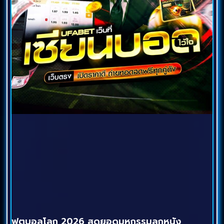
ฟุตบอลโลก 2026 สุดยอดมหกรรมลูกหนัง