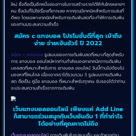
ใหม่ ซึ่งถือเป็นอีกหนึ่งช่องทางในการสร้างรายได้ให้กับใครหลายๆ
คน ซึ่งมันก็ไม่ใช่เรื่องที่ยากเลย หากคุณมีเทคนิคสำหรับการเล่นที่
ดีพอ โดยเฉพาะเทคนิคสำหรับการเดิมพันสดที่จะทำให้การเดิมพัน
ของท่านประสบความสำเร็จ
สมัคร c แทงบอล โปรโมชั่นดีที่สุด เข้าถึง
ง่าย จ่ายเงินชัวร์ ปี 2022
สมัคร c แทงบอล
รูปแบบของการเดิมพันสดที่เหมาะที่สุดสำหรับ
การ แทงบอล ออนไลน์หากท่านกำลังมองหาเทคนิคการเดิมพัน
บอลสดที่เหมาะสำหรับการ แทงบอล ออนไลน์ วันนี้ท่านไม่ต้องไป
มองหาที่ไหนไกล เนื่องจากเราได้รวบรวม 3 รูปแบบการเดิมพัน
สด ถือเป็น คู่มือ แทงบอล ที่เหมาะสำหรับทุกคน รับรองได้ว่าท่าน
จะประสบความสำเร็จจากการเดิมพัน
เว็บแทงบอลออนไลน์ เพียงแค่ Add Line
ก็สามารถร่วมสนุกกับเว็บอันดับ 1 ที่ทำกำไร
ได้อย่างที่คุณคาดไม่ถึง
เว็บแทงบอลออนไลน์
การเดิมพันในรูปแบบอื่น และถ้าหากท่าน