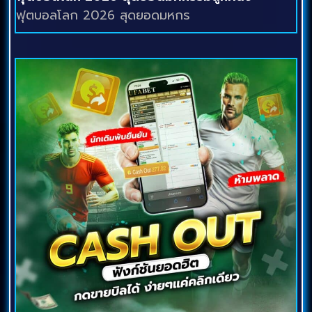
ฟุตบอลโลก 2026 สุดยอดมหกร