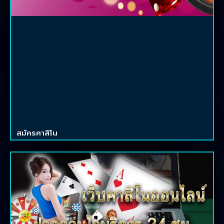
สมัครคาสิโน