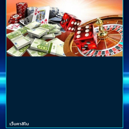
เว็บคาสิโน