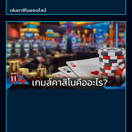
เล่นคาสิโนออนไลน์