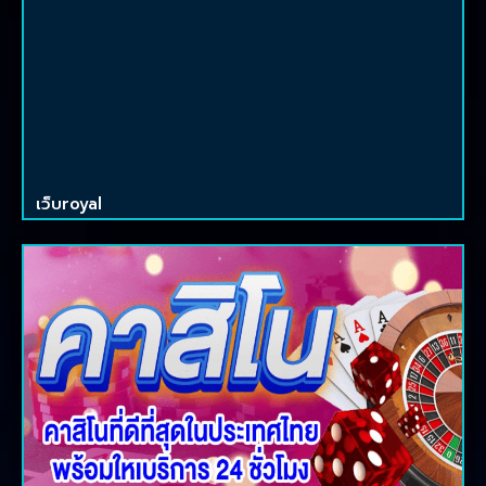
เว็บroyal