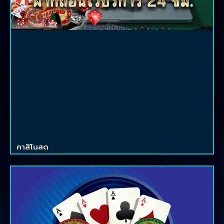
คาสิโนสด