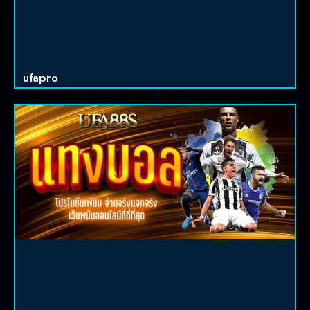
ufapro