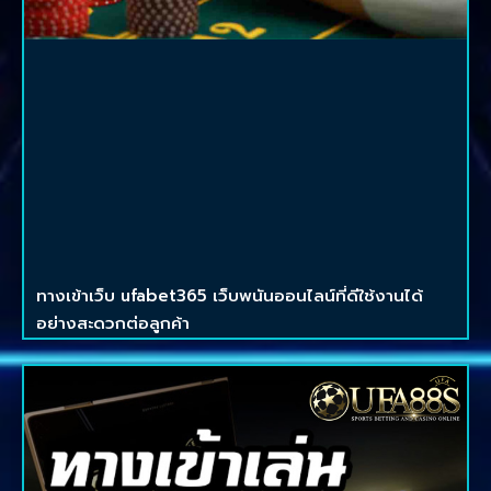
ทางเข้าเว็บ ufabet365 เว็บพนันออนไลน์ที่ดีใช้งานได้
อย่างสะดวกต่อลูกค้า