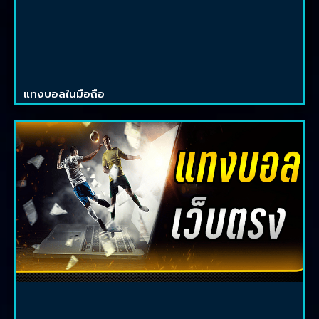
แทงบอลในมือถือ