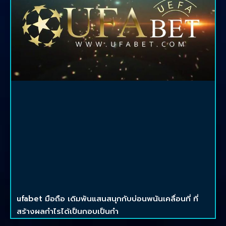
ufabet มือถือ เดิมพันแสนสนุกกับบ่อนพนันเคลื่อนที่ ที่
สร้างผลกำไรได้เป็นกอบเป็นกำ