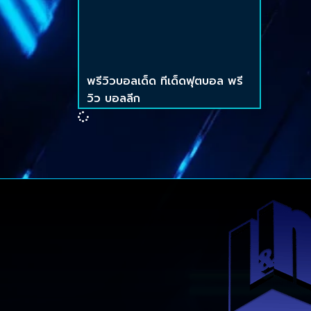
พรีวิวบอลเด็ด ทีเด็ดฟุตบอล พรี
วิว บอลลีก