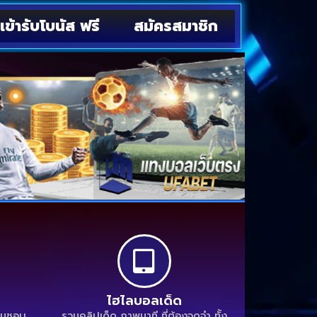
เข้ารับโบนัส ฟรี
สมัครสมาชิก
ไฮไลบอลเด็ด
่นชอบ
รวมคลิปเด็ด ภาพนาที ที่ต้องจดจำ ทั้ง