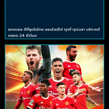
แทงบอล ดีที่สุดในไทย ออนไลน์ได้ ทุกที่ ทุกเวลา บริการดี
ตลอด 24 ชั่วโมง