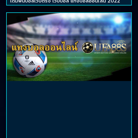
เดิมพันบอลเว็บตรง เว็บบอล แทงบอลออนไลน์ 2022