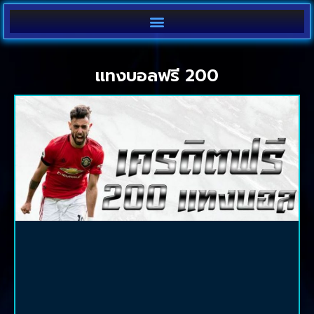
แทงบอลฟรี 200