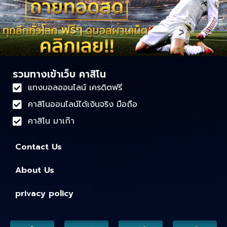
รวมทางเข้าเว็บ คาสิโน
แทงบอลออนไลน์ เครดิตฟรี
คาสิโนออนไลน์ได้เงินจริง มือถือ
คาสิโน มาเก๊า
Contact Us
About Us
privacy policy