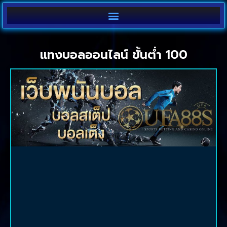
แทงบอลออนไลน์ ขั้นต่ำ 100