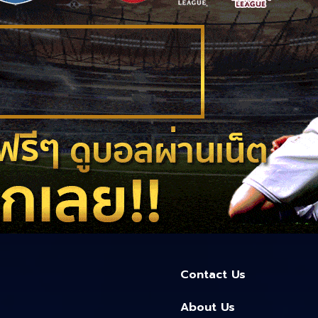
Contact Us
About Us