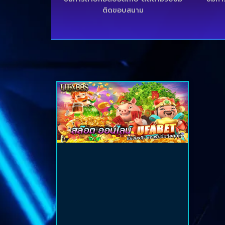
ติดขอบสนาม