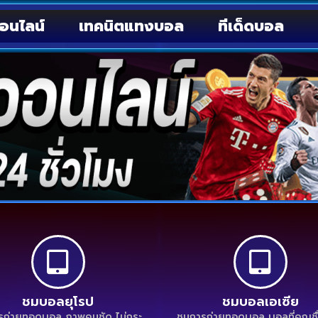
อนไลน์
เทคนิตแทงบอล
ทีเด็ดบอล
ชมบอลยุโรป
ชมบอลเอเซีย
รถ่ายทอดบอล ภาพคมชัด ไม่กระ
ชมการถ่ายทอดบอล บอลที่คุณชื