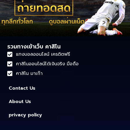
รวมทางเข้าเว็บ คาสิโน
แทงบอลออนไลน์ เครดิตฟรี
คาสิโนออนไลน์ได้เงินจริง มือถือ
คาสิโน มาเก๊า
Contact Us
About Us
privacy policy