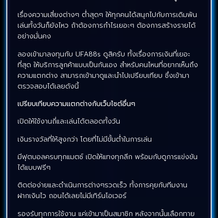
เรื่องความเสี่ยงต่างๆ ต่ำสุดๆ ให้ทุกคนได้สนุกไปกับการเดิมพัน
เล่นทั้งวันก็ยังไหว ถ้าต้องการกำไรเยอะๆ ต้องการสร้างรายได้
อย่างมั่นคง
ลองเข้ามาลงทุนกับ UFA88s ดูสิครับ ทั้งเรื่องการเงินที่เยอะ
ที่สุด ให้บริการลูกค้าแบบเป็นกันเอง สำหรับคนไหนที่อยากเห็นถึง
ความแตกต่าง สามารถเข้ามาดูและนำไปเปรียบเทียบ ซึ่งเข้ามา
ตรวจสอบได้เลยดังนี้
เปรียบเทียบความแตกต่างกับเว็บไซต์อื่นๆ
เปิดให้ใช้งานถี่และเล่นได้ตลอดทั้งวัน
เงินรางวัลที่ให้สูงกว่า โดยที่ไม่มีขั้นต่ำในการเล่น
มีฟุตบอลครบทุกแมตซ์ เปิดให้แทงทุกลีก พร้อมกับดูการแข่งขัน
ได้แบบฟรีๆ
ติดต่อง่ายและดำเนินการต่างๆรวดเร็ว ทั้งการคุยกับทีมงาน
ฝากเงินไว ถอนได้เลยไม่มีเทิร์นโอเวอร์
รองรับทุกการใช้งาน แค่เข้ามาเป็นสมาชิก หลังจากนั้นเลือกทาย