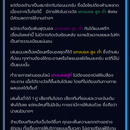
แต่ต้องเข้ามาเป็นสมาชิกกันก่อนนะครับ ซึ่งมือใหม่ต้องห้ามพลาด
เนื่องจากเว็บไซต์นี้ มีการให้เงินรางวัล
แทงบอล สูง ต่ํา
พิเศษ
มีส่วนลดการใช้งานต่างๆ
แม้กระทั่งเดิมพันฟุตบอล
แทงบอล สูง ต่ํา
กันได้แบบฟรีๆ
เงื่อนไขเหล่านี้ ไม่มีการคิดเงินย้อนหลัง แจกแล้วแจกเลยและไม่หัก
เป็นค่าธรรมเนียมแน่นอน
เล่นแบบสเต็ปเหมือนหรือบอลชุดก็ได้
แทงบอล สูง ต่ํา
ซึ่งถ้าเล่น
ที่บ่อน ทุกท่านต้องใช้กระดาษหรือโพยบอลใช่ไหมละครับ แต่ที่นี่ไม่
เป็นแบบนั้น
ทำรายการผ่านออนไลน์
แทงบอลคู่คี่
ไม่ต้องออกบิลให้เปลือง
กระดาษ เมื่อได้รางวัลก็ขึ้นเงินได้เลย โดยที่ไม่ต้องเดินทางทาย
ผลบอลได้เต็มที่
เล่นขั้นต่ำได้ 1 คู่ เลือกทีมโปรด เลือกทีมที่ชอบและวางเงินเดิม
พันได้เลย แต่คนไหนที่ไม่มีเงิน ทางเรามีการให้เล่นด้วย ซึ่งถือว่า
น่าสนใจมากๆ
ถ้าเปรียบเทียบกับเว็บไซต์อื่นๆ คุณจะเห็นความแตกต่างอย่าง
ชัดเจน ทั้งเรื่องการให้บริการแบบเต็มเวลา ไม่เอาเปรียบผู้ใช้งาน