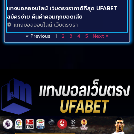
แทงบอลออนไลน์ เว็บตรงราคาดีที่สุด UFABET
สมัครง่าย คืนค่าคอมทุกยอดเสีย
⚽ แทงบอลออนไลน์ เว็บตรงรา
« Previous
1
2
3
4
5
Next »