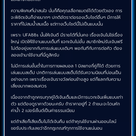
ความพิเศษที่น่าสนใจ นั่นก็คือคุณเลือกแมตซ์ได้ด้วยตัวเอง การ
จะพิชิตเงินก็ง่ายมากๆ ปกติอัตราต่อรองเว็บไซต์อื่นๆ มีการให้
ราคาที่ไม่สมน้ำสมเนื้อ แต่ทางเว็บไซต์นี้ไม่เป็นแบบนั้น
เพราะ UFA88s นั้นให้เงินดี มีรายได้ที่มั่นคง เรื่องเงินไม่ใช่เรื่อง
ใหญ่ เปิดให้ใช้งานแบบเต็มที่ แจกเงินไม่อั้น สมาชิกใหม่รับเงินฟรี
ไม่ต้องยุ่งยากกับการเล่นแบบเดิมๆ พอกันทีกับการต่อคิว ต้อง
ลองเข้ามาใช้งานที่นี่ดูสิครับ
ไม่มีการเล่นขั้นต่ำในการทายผลบอล 1 บิลแทงกี่คู่ก็ได้ ด้วยการ
เล่นแบบสเต็ป ปกติการเล่นแบบสเต็ปได้รับความนิยมที่บ่อนเป็น
อย่างมาก เพราะเรื่องเงินรางวัลค่อนข้างสูง แต่ก็แลกกับความ
เสี่ยงมากพอสมควร
เนื่องจากถ้าถูกครบทุกคู่ได้เงินเต็มและมีการบวกเงินเพิ่มแบบเท่า
ตัว แต่ต้องดูราคาด้วยนะครับ ถ้าราคาอยู่ที่ 2 ถ้าชนะจะโดนหัก
ค่าน้ำ 2 เปอร์เซ็นต์เป็นค่าธรรมเนียม
แต่ถ้าเสียก็เสียเต็มไม่ได้เงินคืน แต่ถ้าคุณใช้งานผ่านออนไลน์
ขอรับประกันเลยว่าฉีกกฎเกณฑ์ทุกการใช้งานแน่นอน