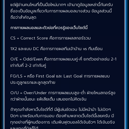
แต่ผู้อ่านคนไหนที่เป็นมือใหม่มากๆ เข้ามาดูข้อมูลเหล่านี้กันครับ
ซึ่งจะเป็นข้อมูลเกี่ยวกับการทายผลบอลบางส่วน ข้อมูลส่วนนี้
ถือว่าสำคัญสุด
การทายผลบอลและตัวย่อที่ควรรู้ของเว็บไซต์นี้
CS = Correct Score คือการทายผลสกอร์รวม
1X2 และแบบ DC คือการทายผลทีมเจ้าบ้าน vs ทีมเยือน
O/E = Odd/Even คือการทายผลแบบคู่-คี่ ยกตัวอย่างเช่น 2-1
เท่ากับคี่ 2-2 เท่ากับคู่
FG/LS = หรือ First Goal และ Last Goal การทายผลแบบ
ประตูลูกแรกและลูกสุดท้าย
O/U = Over/Under การทายผลแบบสูง-ต่ำ ฝ่ายไหนสกอร์สูง
กว่าฝ่ายนั้นชนะ แพ้เสียเต็ม เสมอยกไม่คิดเงิน
ถ้าคุณกำลังหาเว็บไซต์ที่ดี มีผู้เล่นชัดเจน ไม่มีหน้าม้า ไม่เปิดๆ
ปิดๆ มาพร้อมกับการมอบ ต้องห้ามพลาดเว็บไซต์นี้เลยครับ มี
ทุกอย่างที่ผู้คนต้องการ เดิมพันฟุตบอลได้เงินชิวๆ ได้เงินจริง
และแทงกี่บิลก็ได้