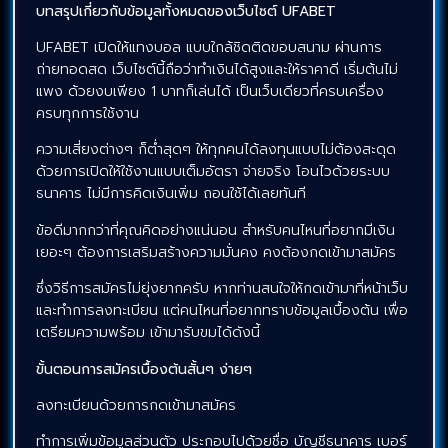
บทสรุปเกี่ยวกับข้อมูลทั้งหมดของเว็บไซต์
UFABET
UFABET เปิดให้แทงบอล แบบใกล้ชิดติดขอบสนาม ผ่านการ
ถ่ายทอดสด เว็บไซต์นี้ถือว่าทำเงินได้สูงและให้ราคาดี เริ่มต้นไม่
แพง ด้วยงบเพียง 1 บาทก็เล่นได้ เป็นเว็บเดียวที่ครบเครื่อง
ครบทุกการใช้งาน
ความเสี่ยงต่างๆ ก็ต่ำสุดๆ ให้ทุกคนได้ลงทุนแบบไม่ต้องสะดุด
ด้วยการเปิดให้ใช้งานแบบเต็มอัตรา จ่ายจริง โอนไวด้วยระบบ
ธนาคาร ไม่มีการคิดเงินเพิ่ม ถอนใช้ได้เลยทันที
ข้อดีมากกว่าที่คุณคิดอย่างแน่นอน สำหรับคนไหนที่อยากมีเงิน
เยอะๆ ต้องการเสริมสร้างความมั่นคง คงต้องกดเข้ามาสมัคร
ซึ่งวิธีการสมัครไม่ยุ่งยากครับ หากท่านสนใจให้กดเข้ามาที่หน้าเว็บ
และทำการลงทะเบียน แต่คนไหนที่อยากทราบข้อมูลเบื้องต้น เพื่อ
เตรียมความพร้อม เข้ามารับขมได้ดังนี้
ขั้นตอนการสมัครเบื้องต้นสั้นๆ ง่ายๆ
ลงทะเบียนด้วยการกดเข้ามาสมัคร
ทำการเพิ่มข้อมูลส่วนตัว ประกอบไปด้วยชื่อ บัญชีธนาคาร เบอร์