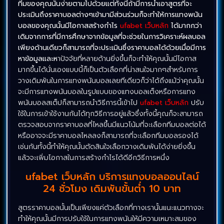
ทีมของคุณนั้นง่ายตามไปด้วยแต่ทั้งนี้ถ้ามีการนำเอาสูตรที่จะ
ประเมินถึงราคาบอลต่างๆเข้ามามีส่วนร่วมก็จะทำให้การแทงพนัน
บอลของคุณนั้นมีโอกาสสร้างกำไร
ufabet เว็บหลัก
ได้มากกว่า
เดิมจากการที่มีการศึกษาจากข้อมูลที่จะช่วยในการวิเคราะห์ผลบอล
เพียงด้านเดียวก็สามารถที่จะประเมินซึ่งราคาบอลได้ด้วยเมื่อมีการ
หาข้อมูลและห
าปัจจัยที่หลายด้านยิ่งขึ้นก็จะทำให้คุณนั้นมีโอกาส
มากขึ้นได้นั่นเองแบบนี้ก็เป็นตัวเลือกที่น่าสนใจมากๆสำหรับการ
วางเดิมพันในการแทงพนันบอลเลยทีเดียวก็ว่าได้ถึงแม้ว่าคุณนั้น
จะมีการแทงพนันบอลในรูปแบบของแทงบอลเต็งหรือการแทง
พนันบอลสเต็ปก็สามารถนำวิธีการนี้เข้าไป
ufabet เว็บหลัก
ปรับ
ใช้ในการเข้าใช้งานกันได้ทุกวิธีการอยู่แล้วซึ่งทั้งนี้คุณก็จะสามารถ
ตรวจสอบจากราคาบอลที่ไหลขึ้นมีแนวโน้มที่จะเลือกทีมบอลต่อได้
หรืออาจจะมีราคาบอลไหลลงก็สามารถที่จะเลือกทีมบอลรองได้
เช่นกันทั้งนี้ทำให้คุณนั้นตัดสินใจเลือกวางเดิมพันได้ง่ายยิ่งขึ้น
แล้วจะเพิ่มโอกาสในการสร้างกำไรได้ดีอีกวิธีการหนึ่ง
ufabet เว็บหลัก บริการแทงบอลออนไลน์
24 ชั่วโมง เดิมพันขั้นต่ำ 10 บาท
สูตรราคาบอลนั้นเป็นเพียงแค่ตัวเลือกที่ทางเรานั้นแนะแนวทางจะ
ทำให้คุณนั้นมีการปรับใช้ในการแทงพนันให้มีความเหมาะสมของ