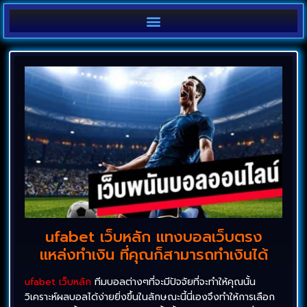
ufabet เว็บหลัก แทงบอลเว็บตรง
แหล่งทำเงิน ที่คุณก็สามารถทำเงินได้
ufabet เว็บหลัก
ทีมบอลต่างๆที่จะมีปัจจัยที่จะทำให้คุณนั้น
วิเคราะห์ผลบอลได้ง่ายยิ่งขึ้นในลักษณะนี้นี่เองจึงทำให้การเลือก