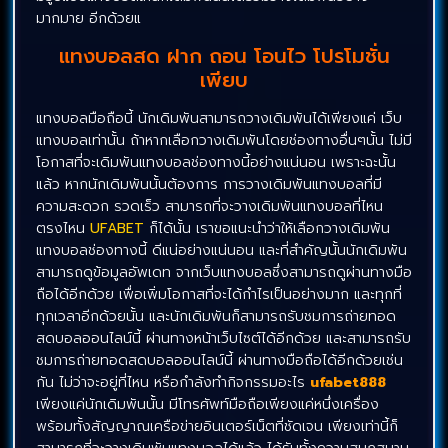
มากมาย อีกด้วยแ
แทงบอลสด ฝาก ถอน โอนไว โปรโมชั่น
เพียบ
แทงบอลมือถือนี้ นักเดิมพันสามารถวางเดิมพันได้เพียงแค่ เว็บ
แทงบอลเท่านั้น ถ้าหากเลือกวางเดิมพันโดยช่องทางอื่นๆนั้น ไม่มี
โอกาสที่จะเดิมพันแทงบอลช่องทางนี้อย่างแน่นอน เพราะฉะนั้น
แล้ว หากนักเดิมพันนั้นต้องการ การวางเดิมพันแทงบอลที่มี
ความสะดวก รวดเร็ว สามารถที่จะวางเดิมพันแทงบอลที่ไหน
ตรงไหน
UFABET
ก็ได้นั้น เราขอแนะนำว่าให้เลือกวางเดิมพัน
แทงบอลช่องทางนี้ ดีแน่อย่างแน่นอน และที่สำคัญนั้นนักเดิมพัน
สามารถดูข้อมูลอัพเดท จากเว็บแทงบอลซึ่งสามารถดูผ่านทางมือ
ถือได้อีกด้วย เพื่อเพิ่มโอกาสที่จะได้กำไรเป็นอย่างมาก และทุกที่
ทุกเวลาอีกด้วยนั้น และนักเดิมพันก็สามารถรับชมการถ่ายทอด
สดบอลออนไลน์นี้ ผ่านทางหน้าเว็บไซต์ได้อีกด้วย และสามารถรับ
ชมการถ่ายทอดสดบอลออนไลน์นี้ ผ่านทางมือถือได้อีกด้วยเช่น
กัน ไม่ว่าจะอยู่ที่ไหน หรือกำลังทำกิจกรรมอะไร
ufabet888
เพียงแค่นักเดิมพันนั้น มีโทรศัพท์มือถือเพียงแค่หนึ่งเครื่อง
พร้อมทั้งสัญญาณเครือข่ายอินเตอร์เน็ตที่ชัดเจน เพียงเท่านี้ก็