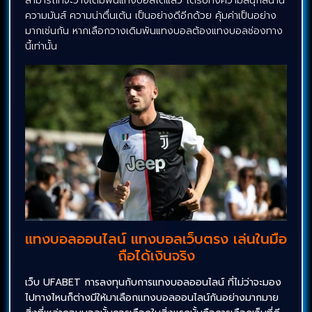
สามารถที่จะวางเดิมพันแทงบอลได้แล้ว ได้รับทั้งความสนุกสนาน
ความมันส์ ความน่าตื่นเต้น เป็นอย่างดีอีกด้วย คุ้มค่าเป็นอย่าง
มากเช่นกัน หากเลือกวางเดิมพันแทงบอลต้องแทงบอลช่องทาง
นี้เท่านั้น
แทงบอลออนไลน์ แทงบอลเว็บตรง เล่นในมือ
ถือได้เงินจริง
เว็บ UFABET การลงทุนกับการแทงบอลออนไลน์ ที่ไม่ว่าจะมอง
ไปทางไหนก็ต่างมีให้มาเลือกแทงบอลออนไลน์กันอย่างมากมาย