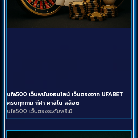
ufa500 เว็บพนันออนไลน์ เว็บตรงจาก UFABET
ครบทุกเกม กีฬา คาสิโน สล็อต
ufa500 เว็บตรงระดับพรีเมี