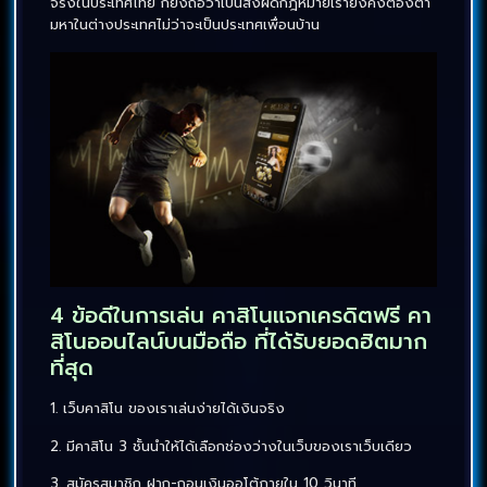
จริงในประเทศไทย ก็ยังถือว่าเป็นสิ่งผิดกฎหมายเรายังคงต้องตา
มหาในต่างประเทศไม่ว่าจะเป็นประเทศเพื่อนบ้าน
4 ข้อดีในการเล่น คาสิโนแจกเครดิตฟรี คา
สิโนออนไลน์บนมือถือ ที่ได้รับยอดฮิตมาก
ที่สุด
1. เว็บคาสิโน ของเราเล่นง่ายได้เงินจริง
2. มีคาสิโน 3 ชั้นนำให้ได้เลือกช่องว่างในเว็บของเราเว็บเดียว
3. สมัครสมาชิก ฝาก-ถอนเงินออโต้ภายใน 10 วินาที