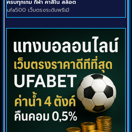
ครบทุกเกม กีฬา คาสิโน สล็อต
ufa500 เว็บตรงระดับพรีเมี