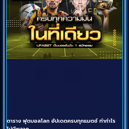
ตาราง ฟุตบอลโลก อัปเดตครบทุกแมตช์ ทำกำไร