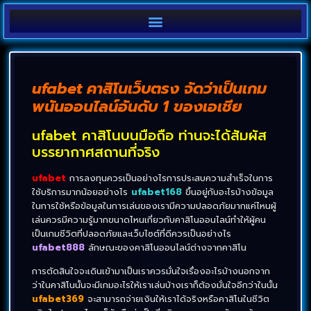
ufabet คาสิโนเว็บตรง จัดว่าเป็นเกม
พนันออนไลน์อันดับ 1 ของเอเชีย
ufabet คาสิโนบนมือถือ ท่านจะได้สัมผัส
บรรยากาศสถานที่จริง
ufabet
การลงทุนควรเป็นอย่างไรการประสบความสำเร็จในการ
ใช้บริการมากน้อยอย่างไร
ufabet168
ขึ้นอยู่กับอะไรบ้างข้อมูล
ในการใช้หรือข้อมูลในการเล่นของเรามีความปลอดภัยมากแค่ไหนผู้
เล่นควรมีความรู้มากขนาดไหนเกี่ยวกับคาสิโนออนไลน์ทำให้ผู้คน
เป็นเกมชีวิตที่ปลอดภัยและเว็บไซต์ที่ดีควรเป็นอย่างไร
ufabet888
ลักษณะของคาสิโนออนไลน์ต่างจากคาสิโน
การตัดสินใจจะเดินเข้ามาเป็นเราควรมั่นใจเรื่องอะไรบ้างนอกจาก
ว่าในคาสิโนนั้นจะมีเกมอะไรให้เราเล่นบ้างเราก็ต้องมั่นใจอีกว่าในนั้น
ufabet369
จะสามารถจ่ายเงินให้เราได้จริงหรือคาสิโนในชีวิต