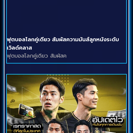
ฟุตบอลโลกคู่เดียว สัมผัสความมันส์ลูกหนังระดับ
เวิลด์คลาส
ฟุตบอลโลกคู่เดียว สัมผัสค