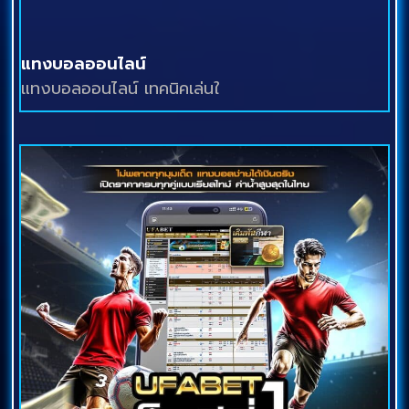
แทงบอลออนไลน์
แทงบอลออนไลน์ เทคนิคเล่นใ