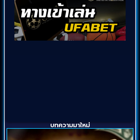
บทความมาใหม่