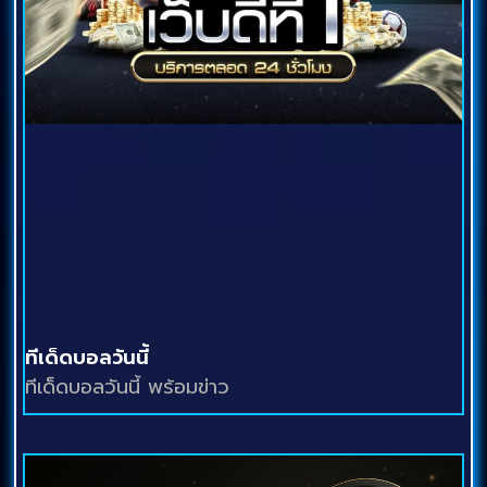
ทีเด็ดบอลวันนี้
ทีเด็ดบอลวันนี้ พร้อมข่าว