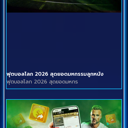
ฟุตบอลโลก 2026 สุดยอดมหกรรมลูกหนัง
ฟุตบอลโลก 2026 สุดยอดมหกร